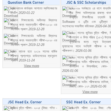
প্রশ্নব্যাংক কার্যক্রম আপাতত স্থগিতকরণের
২০২৫-২৬ অর্থবছরে ২য় ধাপে মাধ্যম
নোটিশ
2020-01-22
উচ্চ শিক্ষা অধিদপ্তরের রাজস্ব খাতভ
উপবৃত্তি শিক্ষার্থীদের তত্যাদি
বরিশাল শিক্ষাবোর্ডের অধীনস্থ বিদ্যালয়
Software এ এন্ট্রি এবং এন্ট্রিকৃত 
সমূহের জন্য অভ্যন্তরীণ পরীক্ষা-২০২০ এর
সংশোধনের সময়সীমা বর্ধিতকরন
2026-04-30
সিলেবাস প্রকাশ
2019-12-28
২০২৫ সালের জুনিয়র বৃত্তি পরীক্ষা, ব
বরিশাল শিক্ষাবোর্ডের অধীনস্থ বিদ্যালয়
বাংলাদেশ ও বিশ্ব পরিচয় (১৫০) উত্তর
সমূহের জন্য অভ্যন্তরীণ পরীক্ষা-২০২০ এর
মূল্যায়নের জন্য নমুনা উত্তরম
সিলেবাস প্রকাশ
2019-12-28
মূল্যায়নের সাথে সংশ্লিষ্ট পরীক্ষক ও প্
পরীক্ষকগণ।
2026-01-06
প্রশ্ন ব্যাংক হতে ২০১৯ সালের বার্ষিক
পরীক্ষার প্রশ্নপত্র ডাউনলোডের ম্যানুয়াল
২০২৫ সালের জুনিয়র বৃত্তি পরীক্ষায় প্
প্রকাশ
2019-11-24
পরীক্ষকদের অধীন পরীক্ষকদের তালিকা, 
View more
বাংলাদেশ ও বিশ্বপরিচয়; কোড- 
2026-01-06
২০২৫ সালের জুনিয়র বৃত্তি পরীক্ষায় প্
পরীক্ষকদের অধীন পরীক্ষকদের তালিকা, 
বিজ্ঞান; কোড- ১২৭
2026-01-06
View more
জুনিয়র বৃত্তি পরীক্ষা- ২০২৫ (বিষয়: গণিত -
এসএসসি পরীক্ষা ২০২৬ বিষয়: পৌর