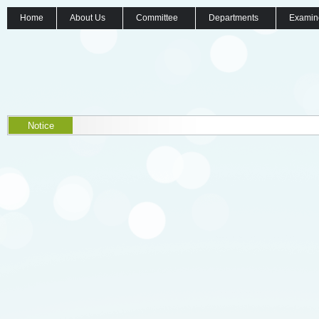
Home
About Us
Committee
Departments
Examin
Notice