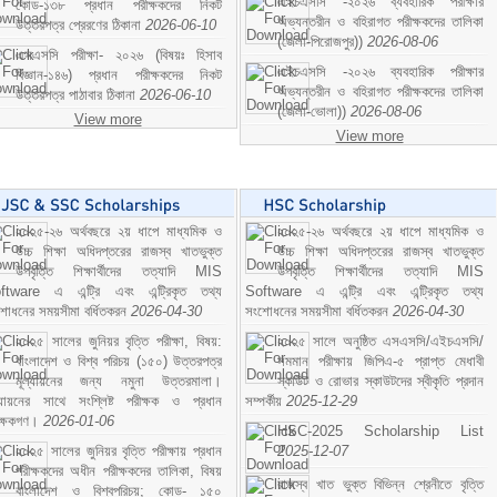
এইচএসসি -২০২৬ ব্যবহারিক পরীক্ষার
কোড-১৩৮ প্রধান পরীক্ষকদের নিকট
অভ্যন্তরীন ও বহিরাগত পরীক্ষকদের তালিকা
উত্তরপত্র প্রেরণের ঠিকানা
2026-06-10
(জেলা-পিরোজপুর))
2026-08-06
এসএসসি পরীক্ষা- ২০২৬ (বিষয়ঃ হিসাব
এইচএসসি -২০২৬ ব্যবহারিক পরীক্ষার
বিজ্ঞান-১৪৬) প্রধান পরীক্ষকদের নিকট
অভ্যন্তরীন ও বহিরাগত পরীক্ষকদের তালিকা
উত্তরপত্র পাঠাবার ঠিকানা
2026-06-10
(জেলা-ভোলা))
2026-08-06
View more
View more
২০২৫-২৬ অর্থবছরে ২য় ধাপে মাধ্যমিক ও
২০২৫-২৬ অর্থবছরে ২য় ধাপে মাধ্যমিক ও
উচ্চ শিক্ষা অধিদপ্তরের রাজস্ব খাতভুক্ত
উচ্চ শিক্ষা অধিদপ্তরের রাজস্ব খাতভুক্ত
উপবৃত্তি শিক্ষার্থীদের তত্যাদি MIS
উপবৃত্তি শিক্ষার্থীদের তত্যাদি MIS
ftware এ এন্ট্রি এবং এন্ট্রিকৃত তথ্য
Software এ এন্ট্রি এবং এন্ট্রিকৃত তথ্য
শোধনের সময়সীমা বর্ধিতকরন
2026-04-30
সংশোধনের সময়সীমা বর্ধিতকরন
2026-04-30
২০২৫ সালের জুনিয়র বৃত্তি পরীক্ষা, বিষয়:
২০২৫ সালে অনুষ্ঠিত এসএসসি/এইচএসসি/
বাংলাদেশ ও বিশ্ব পরিচয় (১৫০) উত্তরপত্র
সমমান পরীক্ষায় জিপিএ-৫ প্রাপ্ত মেধাবী
মূল্যায়নের জন্য নমুনা উত্তরমালা।
স্কাউট ও রোভার স্কাউটদের স্বীকৃতি প্রদান
ল্যায়নের সাথে সংশ্লিষ্ট পরীক্ষক ও প্রধান
সম্পর্কীয়
2025-12-29
ীক্ষকগণ।
2026-01-06
HSC-2025 Scholarship List
২০২৫ সালের জুনিয়র বৃত্তি পরীক্ষায় প্রধান
2025-12-07
পরীক্ষকদের অধীন পরীক্ষকদের তালিকা, বিষয়
রাজস্ব খাত ভুক্ত বিভিন্ন শ্রেনীতে বৃত্তি
বাংলাদেশ ও বিশ্বপরিচয়; কোড- ১৫০