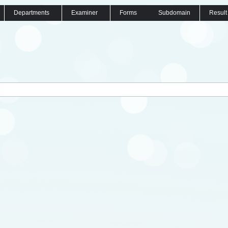
Departments
Examiner
Forms
Subdomain
Result