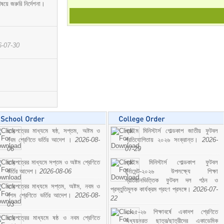
ষয়ে জরুরি নির্দেশনা।
6-07-30
ছাড়পত্রের মাধ্যমে ষষ্ঠ, সপ্তম, অষ্টম ও
প্রাইম মিনিস্টার্স গোল্ডকাপ জাতীয় ফুটবল
নবম শ্রেণিতে ভর্তির আদেশ ।
2026-08-
প্রতিযোগিতায় ২০২৬ সংক্রান্ত।
2026-
06
07-29
ছাড়পত্রের মাধ্যমে সপ্তম ও অষ্টম শ্রেণিতে
প্রাইম মিনিস্টার্স গোল্ডকাপ ফুটবল
ভর্তির আদেশ।
2026-08-06
টুর্নামেন্ট-২০২৬ উপলক্ষ্যে শিক্ষা
প্রতিষ্ঠানভিত্তিক ফুটবল দল গঠন ও
ছাড়পত্রের মাধ্যমে সপ্তম, অষ্টম, নবম ও
প্রস্তুতিমূলক কার্যক্রম গ্রহণ প্রসঙ্গে।
2026-07-
দশম শ্রেণিতে ভর্তির আদেশ।
2026-08-
22
03
২০২৫-২৬ শিক্ষাবর্ষে একাদশ শ্রেণিতে
ছাড়পত্রের মাধ্যমে ষষ্ঠ ও নবম শ্রেণিতে
অধ্যয়নরত ছাত্র/ছাত্রীদের একাডেমিক