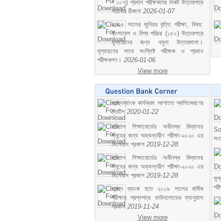
- ১০৭) প্রধান পরীক্ষকদের নিকট উত্তরপত্র
পাঠাবার ঠিকানা
2026-01-07
২০২৫ সালের জুনিয়র বৃত্তি পরীক্ষা, বিষয়:
বাংলাদেশ ও বিশ্ব পরিচয় (১৫০) উত্তরপত্র
মূল্যায়নের জন্য নমুনা উত্তরমালা।
মূল্যায়নের সাথে সংশ্লিষ্ট পরীক্ষক ও প্রধান
পরীক্ষকগণ।
2026-01-06
View more
প্রশ্নব্যাংক কার্যক্রম আপাতত স্থগিতকরণের
নোটিশ
2020-01-22
বরিশাল শিক্ষাবোর্ডের অধীনস্থ বিদ্যালয়
So
সমূহের জন্য অভ্যন্তরীণ পরীক্ষা-২০২০ এর
সং
সিলেবাস প্রকাশ
2019-12-28
বরিশাল শিক্ষাবোর্ডের অধীনস্থ বিদ্যালয়
সমূহের জন্য অভ্যন্তরীণ পরীক্ষা-২০২০ এর
সিলেবাস প্রকাশ
2019-12-28
মূ
পর
প্রশ্ন ব্যাংক হতে ২০১৯ সালের বার্ষিক
পরীক্ষার প্রশ্নপত্র ডাউনলোডের ম্যানুয়াল
প্রকাশ
2019-11-24
View more