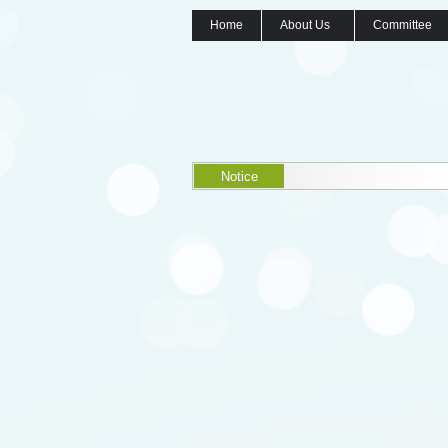
Home
About Us
Committee
Notice