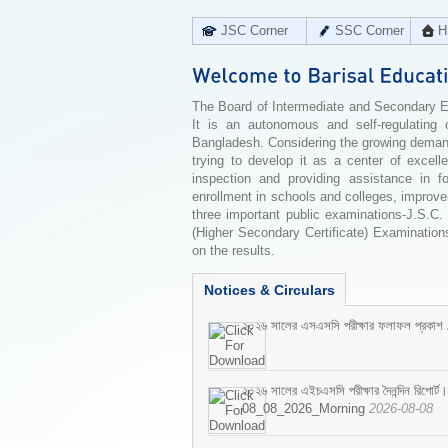
JSC Corner
SSC Corner
H
The Board of Intermediate and Secondary Edu
It is an autonomous and self-regulating 
Bangladesh. Considering the growing demand 
trying to develop it as a center of excell
inspection and providing assistance in f
enrollment in schools and colleges, improv
three important public examinations-J.S.C.
(Higher Secondary Certificate) Examinations
on the results.
Notices & Circulars
২০২৬ সালের এসএসসি পরীক্ষার ফলাফল প্রকাশ
২০২৬ সালের এইচএসসি পরীক্ষার দৈনন্দিন রিপোর্ট।
08_08_2026_Morning
2026-08-08