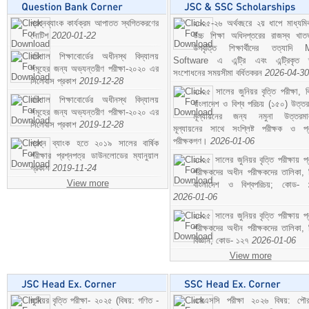
প্রশ্নব্যাংক কার্যক্রম আপাতত স্থগিতকরণের
২০২৫-২৬ অর্থবছরে ২য় ধাপে মাধ্যম
নোটিশ
2020-01-22
উচ্চ শিক্ষা অধিদপ্তরের রাজস্ব খাতভ
উপবৃত্তি শিক্ষার্থীদের তত্যাদি
বরিশাল শিক্ষাবোর্ডের অধীনস্থ বিদ্যালয়
Software এ এন্ট্রি এবং এন্ট্রিকৃত 
সমূহের জন্য অভ্যন্তরীণ পরীক্ষা-২০২০ এর
সংশোধনের সময়সীমা বর্ধিতকরন
2026-04-30
সিলেবাস প্রকাশ
2019-12-28
২০২৫ সালের জুনিয়র বৃত্তি পরীক্ষা, ব
বরিশাল শিক্ষাবোর্ডের অধীনস্থ বিদ্যালয়
বাংলাদেশ ও বিশ্ব পরিচয় (১৫০) উত্তর
সমূহের জন্য অভ্যন্তরীণ পরীক্ষা-২০২০ এর
মূল্যায়নের জন্য নমুনা উত্তরম
সিলেবাস প্রকাশ
2019-12-28
মূল্যায়নের সাথে সংশ্লিষ্ট পরীক্ষক ও প্
পরীক্ষকগণ।
2026-01-06
প্রশ্ন ব্যাংক হতে ২০১৯ সালের বার্ষিক
পরীক্ষার প্রশ্নপত্র ডাউনলোডের ম্যানুয়াল
২০২৫ সালের জুনিয়র বৃত্তি পরীক্ষায় প্
প্রকাশ
2019-11-24
পরীক্ষকদের অধীন পরীক্ষকদের তালিকা, 
View more
বাংলাদেশ ও বিশ্বপরিচয়; কোড- 
2026-01-06
২০২৫ সালের জুনিয়র বৃত্তি পরীক্ষায় প্
পরীক্ষকদের অধীন পরীক্ষকদের তালিকা, 
বিজ্ঞান; কোড- ১২৭
2026-01-06
View more
জুনিয়র বৃত্তি পরীক্ষা- ২০২৫ (বিষয়: গণিত -
এসএসসি পরীক্ষা ২০২৬ বিষয়: পৌর