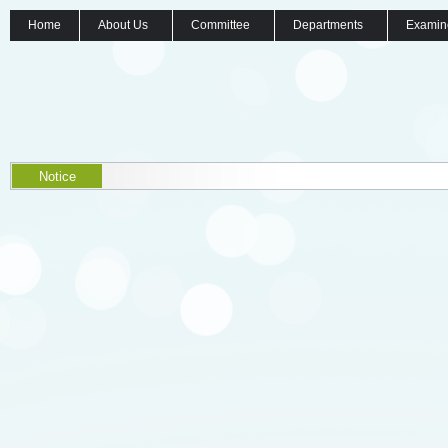
Home
About Us
Committee
Departments
Examin
Notice