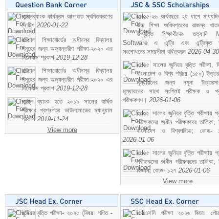
প্রশ্নব্যাংক কার্যক্রম আপাতত স্থগিতকরণের
২০২৫-২৬ অর্থবছরে ২য় ধাপে মাধ্যম
নোটিশ
2020-01-22
উচ্চ শিক্ষা অধিদপ্তরের রাজস্ব খাতভ
উপবৃত্তি শিক্ষার্থীদের তত্যাদি
বরিশাল শিক্ষাবোর্ডের অধীনস্থ বিদ্যালয়
Software এ এন্ট্রি এবং এন্ট্রিকৃত 
সমূহের জন্য অভ্যন্তরীণ পরীক্ষা-২০২০ এর
সংশোধনের সময়সীমা বর্ধিতকরন
2026-04-30
সিলেবাস প্রকাশ
2019-12-28
২০২৫ সালের জুনিয়র বৃত্তি পরীক্ষা, ব
বরিশাল শিক্ষাবোর্ডের অধীনস্থ বিদ্যালয়
বাংলাদেশ ও বিশ্ব পরিচয় (১৫০) উত্তর
সমূহের জন্য অভ্যন্তরীণ পরীক্ষা-২০২০ এর
মূল্যায়নের জন্য নমুনা উত্তরম
সিলেবাস প্রকাশ
2019-12-28
মূল্যায়নের সাথে সংশ্লিষ্ট পরীক্ষক ও প্
পরীক্ষকগণ।
2026-01-06
প্রশ্ন ব্যাংক হতে ২০১৯ সালের বার্ষিক
পরীক্ষার প্রশ্নপত্র ডাউনলোডের ম্যানুয়াল
২০২৫ সালের জুনিয়র বৃত্তি পরীক্ষায় প্
প্রকাশ
2019-11-24
পরীক্ষকদের অধীন পরীক্ষকদের তালিকা, 
View more
বাংলাদেশ ও বিশ্বপরিচয়; কোড- 
2026-01-06
২০২৫ সালের জুনিয়র বৃত্তি পরীক্ষায় প্
পরীক্ষকদের অধীন পরীক্ষকদের তালিকা, 
বিজ্ঞান; কোড- ১২৭
2026-01-06
View more
জুনিয়র বৃত্তি পরীক্ষা- ২০২৫ (বিষয়: গণিত -
এসএসসি পরীক্ষা ২০২৬ বিষয়: পৌর