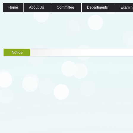
Home
About Us
Committee
Departments
Examin
Notice