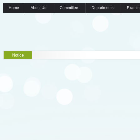
Home
About Us
Committee
Departments
Examin
Notice