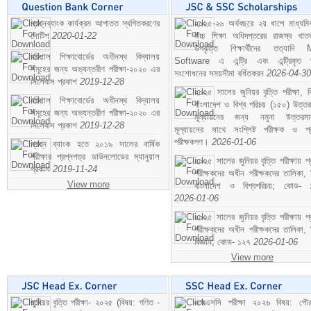
প্রশ্নব্যাংক কার্যক্রম আপাতত স্থগিতকরণের
২০২৫-২৬ অর্থবছরে ২য় ধাপে মাধ্যম
নোটিশ
2020-01-22
উচ্চ শিক্ষা অধিদপ্তরের রাজস্ব খাতভ
উপবৃত্তি শিক্ষার্থীদের তত্যাদি
বরিশাল শিক্ষাবোর্ডের অধীনস্থ বিদ্যালয়
Software এ এন্ট্রি এবং এন্ট্রিকৃত 
সমূহের জন্য অভ্যন্তরীণ পরীক্ষা-২০২০ এর
সংশোধনের সময়সীমা বর্ধিতকরন
2026-04-30
সিলেবাস প্রকাশ
2019-12-28
২০২৫ সালের জুনিয়র বৃত্তি পরীক্ষা, ব
বরিশাল শিক্ষাবোর্ডের অধীনস্থ বিদ্যালয়
বাংলাদেশ ও বিশ্ব পরিচয় (১৫০) উত্তর
সমূহের জন্য অভ্যন্তরীণ পরীক্ষা-২০২০ এর
মূল্যায়নের জন্য নমুনা উত্তরম
সিলেবাস প্রকাশ
2019-12-28
মূল্যায়নের সাথে সংশ্লিষ্ট পরীক্ষক ও প্
পরীক্ষকগণ।
2026-01-06
প্রশ্ন ব্যাংক হতে ২০১৯ সালের বার্ষিক
পরীক্ষার প্রশ্নপত্র ডাউনলোডের ম্যানুয়াল
২০২৫ সালের জুনিয়র বৃত্তি পরীক্ষায় প্
প্রকাশ
2019-11-24
পরীক্ষকদের অধীন পরীক্ষকদের তালিকা, 
View more
বাংলাদেশ ও বিশ্বপরিচয়; কোড- 
2026-01-06
২০২৫ সালের জুনিয়র বৃত্তি পরীক্ষায় প্
পরীক্ষকদের অধীন পরীক্ষকদের তালিকা, 
বিজ্ঞান; কোড- ১২৭
2026-01-06
View more
জুনিয়র বৃত্তি পরীক্ষা- ২০২৫ (বিষয়: গণিত -
এসএসসি পরীক্ষা ২০২৬ বিষয়: পৌর