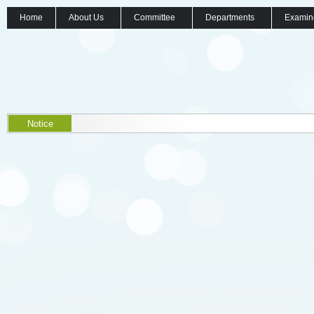
Home
About Us
Committee
Departments
Examin
Notice