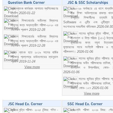
প্রশ্নব্যাংক কার্যক্রম আপাতত স্থগিতকরণের
২০২৫-২৬ অর্থবছরে ২য় ধাপে মাধ্যম
নোটিশ
2020-01-22
উচ্চ শিক্ষা অধিদপ্তরের রাজস্ব খাতভ
উপবৃত্তি শিক্ষার্থীদের তত্যাদি
বরিশাল শিক্ষাবোর্ডের অধীনস্থ বিদ্যালয়
Software এ এন্ট্রি এবং এন্ট্রিকৃত 
সমূহের জন্য অভ্যন্তরীণ পরীক্ষা-২০২০ এর
সংশোধনের সময়সীমা বর্ধিতকরন
2026-04-30
সিলেবাস প্রকাশ
2019-12-28
২০২৫ সালের জুনিয়র বৃত্তি পরীক্ষা, ব
বরিশাল শিক্ষাবোর্ডের অধীনস্থ বিদ্যালয়
বাংলাদেশ ও বিশ্ব পরিচয় (১৫০) উত্তর
সমূহের জন্য অভ্যন্তরীণ পরীক্ষা-২০২০ এর
মূল্যায়নের জন্য নমুনা উত্তরম
সিলেবাস প্রকাশ
2019-12-28
মূল্যায়নের সাথে সংশ্লিষ্ট পরীক্ষক ও প্
পরীক্ষকগণ।
2026-01-06
প্রশ্ন ব্যাংক হতে ২০১৯ সালের বার্ষিক
পরীক্ষার প্রশ্নপত্র ডাউনলোডের ম্যানুয়াল
২০২৫ সালের জুনিয়র বৃত্তি পরীক্ষায় প্
প্রকাশ
2019-11-24
পরীক্ষকদের অধীন পরীক্ষকদের তালিকা, 
View more
বাংলাদেশ ও বিশ্বপরিচয়; কোড- 
2026-01-06
২০২৫ সালের জুনিয়র বৃত্তি পরীক্ষায় প্
পরীক্ষকদের অধীন পরীক্ষকদের তালিকা, 
বিজ্ঞান; কোড- ১২৭
2026-01-06
View more
জুনিয়র বৃত্তি পরীক্ষা- ২০২৫ (বিষয়: গণিত -
এসএসসি পরীক্ষা ২০২৬ বিষয়: পৌর