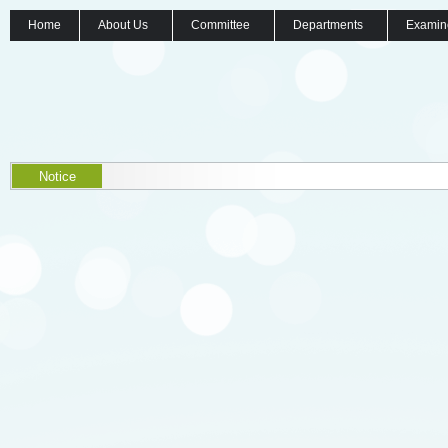
Home
About Us
Committee
Departments
Examin
Notice