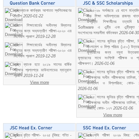
প্রশ্নব্যাংক কার্যক্রম আপাতত স্থগিতকরণের
২০২৫-২৬ অর্থবছরে ২য় ধাপে মাধ্যম
নোটিশ
2020-01-22
উচ্চ শিক্ষা অধিদপ্তরের রাজস্ব খাতভ
উপবৃত্তি শিক্ষার্থীদের তত্যাদি
বরিশাল শিক্ষাবোর্ডের অধীনস্থ বিদ্যালয়
Software এ এন্ট্রি এবং এন্ট্রিকৃত 
সমূহের জন্য অভ্যন্তরীণ পরীক্ষা-২০২০ এর
সংশোধনের সময়সীমা বর্ধিতকরন
2026-04-30
সিলেবাস প্রকাশ
2019-12-28
২০২৫ সালের জুনিয়র বৃত্তি পরীক্ষা, ব
বরিশাল শিক্ষাবোর্ডের অধীনস্থ বিদ্যালয়
বাংলাদেশ ও বিশ্ব পরিচয় (১৫০) উত্তর
সমূহের জন্য অভ্যন্তরীণ পরীক্ষা-২০২০ এর
মূল্যায়নের জন্য নমুনা উত্তরম
সিলেবাস প্রকাশ
2019-12-28
মূল্যায়নের সাথে সংশ্লিষ্ট পরীক্ষক ও প্
পরীক্ষকগণ।
2026-01-06
প্রশ্ন ব্যাংক হতে ২০১৯ সালের বার্ষিক
পরীক্ষার প্রশ্নপত্র ডাউনলোডের ম্যানুয়াল
২০২৫ সালের জুনিয়র বৃত্তি পরীক্ষায় প্
প্রকাশ
2019-11-24
পরীক্ষকদের অধীন পরীক্ষকদের তালিকা, 
View more
বাংলাদেশ ও বিশ্বপরিচয়; কোড- 
2026-01-06
২০২৫ সালের জুনিয়র বৃত্তি পরীক্ষায় প্
পরীক্ষকদের অধীন পরীক্ষকদের তালিকা, 
বিজ্ঞান; কোড- ১২৭
2026-01-06
View more
জুনিয়র বৃত্তি পরীক্ষা- ২০২৫ (বিষয়: গণিত -
এসএসসি পরীক্ষা ২০২৬ বিষয়: পৌর