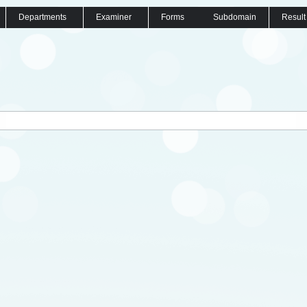
Departments
Examiner
Forms
Subdomain
Result