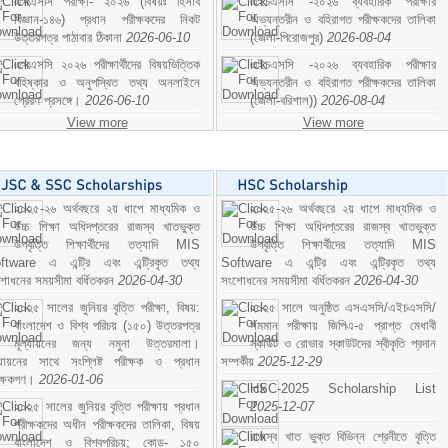
এসএসসি পরীক্ষা- ২০২৬ (বিষয়ঃ হিসাব
এইচএসসি -২০২৬ ব্যবহারিক পরীক্ষার
বিজ্ঞান-১৪৬) প্রধান পরীক্ষকদের নিকট
অভ্যন্তরীন ও বহিরাগত পরীক্ষকদের তালিকা
উত্তরপত্র পাঠাবার ঠিকানা
2026-06-10
(জেলা-পিরোজপুর)
2026-08-04
এসএসসি ২০২৬ পরীক্ষার্থীদের বিষয়ভিত্তিক
এইচএসসি -২০২৬ ব্যবহারিক পরীক্ষার
বহিষ্কার ও অনুপস্থিত তথ্য অনলাইনে
অভ্যন্তরীন ও বহিরাগত পরীক্ষকদের তালিকা
প্রেরণ প্রসঙ্গে।
2026-06-10
(জেলা-বরিশাল))
2026-08-04
View more
View more
২০২৫-২৬ অর্থবছরে ২য় ধাপে মাধ্যমিক ও
২০২৫-২৬ অর্থবছরে ২য় ধাপে মাধ্যমিক ও
উচ্চ শিক্ষা অধিদপ্তরের রাজস্ব খাতভুক্ত
উচ্চ শিক্ষা অধিদপ্তরের রাজস্ব খাতভুক্ত
উপবৃত্তি শিক্ষার্থীদের তত্যাদি MIS
উপবৃত্তি শিক্ষার্থীদের তত্যাদি MIS
ftware এ এন্ট্রি এবং এন্ট্রিকৃত তথ্য
Software এ এন্ট্রি এবং এন্ট্রিকৃত তথ্য
শোধনের সময়সীমা বর্ধিতকরন
2026-04-30
সংশোধনের সময়সীমা বর্ধিতকরন
2026-04-30
২০২৫ সালের জুনিয়র বৃত্তি পরীক্ষা, বিষয়:
২০২৫ সালে অনুষ্ঠিত এসএসসি/এইচএসসি/
বাংলাদেশ ও বিশ্ব পরিচয় (১৫০) উত্তরপত্র
সমমান পরীক্ষায় জিপিএ-৫ প্রাপ্ত মেধাবী
মূল্যায়নের জন্য নমুনা উত্তরমালা।
স্কাউট ও রোভার স্কাউটদের স্বীকৃতি প্রদান
ল্যায়নের সাথে সংশ্লিষ্ট পরীক্ষক ও প্রধান
সম্পর্কীয়
2025-12-29
ীক্ষকগণ।
2026-01-06
HSC-2025 Scholarship List
২০২৫ সালের জুনিয়র বৃত্তি পরীক্ষায় প্রধান
2025-12-07
পরীক্ষকদের অধীন পরীক্ষকদের তালিকা, বিষয়
রাজস্ব খাত ভুক্ত বিভিন্ন শ্রেনীতে বৃত্তি
বাংলাদেশ ও বিশ্বপরিচয়; কোড- ১৫০