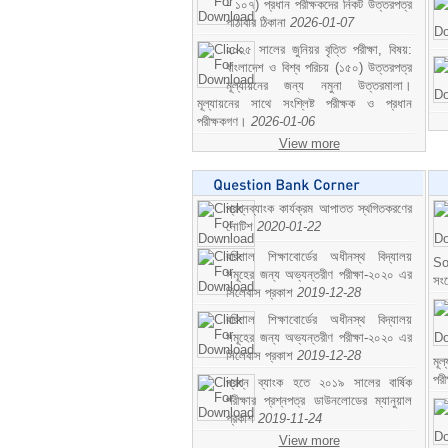
- ১০৭) প্রধান পরীক্ষকদের নিকট উত্তরপত্র
পাঠাবার ঠিকানা
2026-01-07
২০২৫ সালের জুনিয়র বৃত্তি পরীক্ষা, বিষয়:
বাংলাদেশ ও বিশ্ব পরিচয় (১৫০) উত্তরপত্র
মূল্যায়নের জন্য নমুনা উত্তরমালা।
মূল্যায়নের সাথে সংশ্লিষ্ট পরীক্ষক ও প্রধান
পরীক্ষকগণ।
2026-01-06
View more
প্রশ্নব্যাংক কার্যক্রম আপাতত স্থগিতকরণের
নোটিশ
2020-01-22
বরিশাল শিক্ষাবোর্ডের অধীনস্থ বিদ্যালয়
So
সমূহের জন্য অভ্যন্তরীণ পরীক্ষা-২০২০ এর
সং
সিলেবাস প্রকাশ
2019-12-28
বরিশাল শিক্ষাবোর্ডের অধীনস্থ বিদ্যালয়
সমূহের জন্য অভ্যন্তরীণ পরীক্ষা-২০২০ এর
সিলেবাস প্রকাশ
2019-12-28
মূ
পর
প্রশ্ন ব্যাংক হতে ২০১৯ সালের বার্ষিক
পরীক্ষার প্রশ্নপত্র ডাউনলোডের ম্যানুয়াল
প্রকাশ
2019-11-24
View more