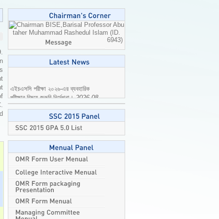
Professor Abu
taher Muhammad Rashedul Islam (ID.
6943)
9.
n
is
t
এইচএসসি পরীক্ষা ২০২৬-এর ব্যবহারিক
t
পরীক্ষার বিষয়ে জরুরি নির্দেশনা।
2026-08-
of
04
C.
ed