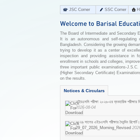
JSC Corner
SSC Corner
H
The Board of Intermediate and Secondary Edu
It is an autonomous and self-regulating 
Bangladesh. Considering the growing demand 
trying to develop it as a center of excell
inspection and providing assistance in f
enrollment in schools and colleges, improv
three important public examinations-J.S.C.
(Higher Secondary Certificate) Examinations
on the results.
Notices & Circulars
এইচএসসি পরীক্ষা ২০২৬-এর ব্যবহারিক পরীক্ষার বি
2026-08-04
২০২৬ সালের এইচএসসি পরীক্ষার দৈনন্দিন রিপোর্ট।
29_07_2026_Morning_Revised
202