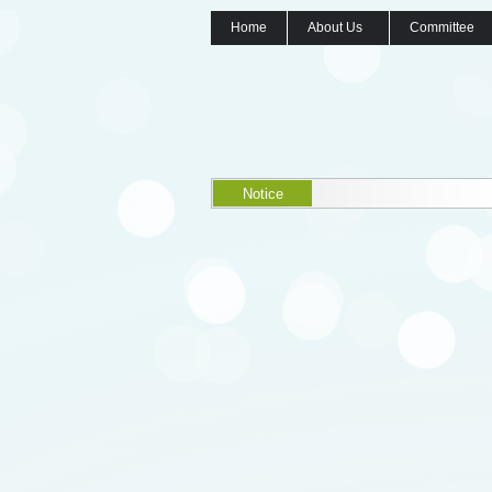
Home
About Us
Committee
Notice