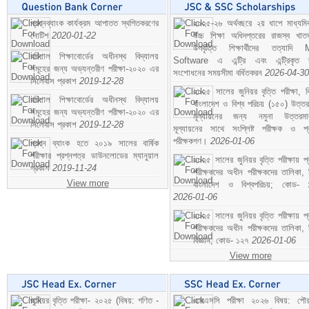
প্রশ্নব্যাংক কার্যক্রম আপাতত স্থগিতকরণের
২০২৫-২৬ অর্থবছরে ২য় ধাপে মাধ্যম
নোটিশ
2020-01-22
উচ্চ শিক্ষা অধিদপ্তরের রাজস্ব খাতভ
উপবৃত্তি শিক্ষার্থীদের তত্যাদি
বরিশাল শিক্ষাবোর্ডের অধীনস্থ বিদ্যালয়
Software এ এন্ট্রি এবং এন্ট্রিকৃত 
সমূহের জন্য অভ্যন্তরীণ পরীক্ষা-২০২০ এর
সংশোধনের সময়সীমা বর্ধিতকরন
2026-04-30
সিলেবাস প্রকাশ
2019-12-28
২০২৫ সালের জুনিয়র বৃত্তি পরীক্ষা, ব
বরিশাল শিক্ষাবোর্ডের অধীনস্থ বিদ্যালয়
বাংলাদেশ ও বিশ্ব পরিচয় (১৫০) উত্তর
সমূহের জন্য অভ্যন্তরীণ পরীক্ষা-২০২০ এর
মূল্যায়নের জন্য নমুনা উত্তরম
সিলেবাস প্রকাশ
2019-12-28
মূল্যায়নের সাথে সংশ্লিষ্ট পরীক্ষক ও প্
পরীক্ষকগণ।
2026-01-06
প্রশ্ন ব্যাংক হতে ২০১৯ সালের বার্ষিক
পরীক্ষার প্রশ্নপত্র ডাউনলোডের ম্যানুয়াল
২০২৫ সালের জুনিয়র বৃত্তি পরীক্ষায় প্
প্রকাশ
2019-11-24
পরীক্ষকদের অধীন পরীক্ষকদের তালিকা, 
View more
বাংলাদেশ ও বিশ্বপরিচয়; কোড- 
2026-01-06
২০২৫ সালের জুনিয়র বৃত্তি পরীক্ষায় প্
পরীক্ষকদের অধীন পরীক্ষকদের তালিকা, 
বিজ্ঞান; কোড- ১২৭
2026-01-06
View more
জুনিয়র বৃত্তি পরীক্ষা- ২০২৫ (বিষয়: গণিত -
এসএসসি পরীক্ষা ২০২৬ বিষয়: পৌর