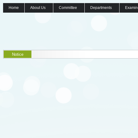
Home
About Us
Committee
Departments
Examin
Notice