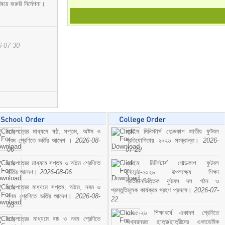
ষয়ে জরুরি নির্দেশনা।
6-07-30
ছাড়পত্রের মাধ্যমে ষষ্ঠ, সপ্তম, অষ্টম ও
প্রাইম মিনিস্টার্স গোল্ডকাপ জাতীয় ফুটবল
নবম শ্রেণিতে ভর্তির আদেশ ।
2026-08-
প্রতিযোগিতায় ২০২৬ সংক্রান্ত।
2026-
06
07-29
ছাড়পত্রের মাধ্যমে সপ্তম ও অষ্টম শ্রেণিতে
প্রাইম মিনিস্টার্স গোল্ডকাপ ফুটবল
ভর্তির আদেশ।
2026-08-06
টুর্নামেন্ট-২০২৬ উপলক্ষ্যে শিক্ষা
প্রতিষ্ঠানভিত্তিক ফুটবল দল গঠন ও
ছাড়পত্রের মাধ্যমে সপ্তম, অষ্টম, নবম ও
প্রস্তুতিমূলক কার্যক্রম গ্রহণ প্রসঙ্গে।
2026-07-
দশম শ্রেণিতে ভর্তির আদেশ।
2026-08-
22
03
২০২৫-২৬ শিক্ষাবর্ষে একাদশ শ্রেণিতে
ছাড়পত্রের মাধ্যমে ষষ্ঠ ও নবম শ্রেণিতে
অধ্যয়নরত ছাত্র/ছাত্রীদের একাডেমিক