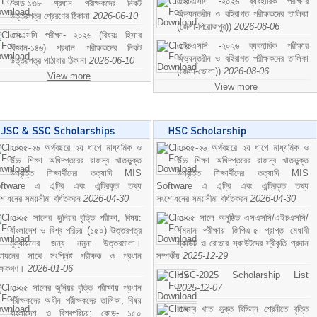
এইচএসসি -২০২৬ ব্যবহারিক পরীক্ষার
কোড-১৩৮ প্রধান পরীক্ষকদের নিকট
অভ্যন্তরীন ও বহিরাগত পরীক্ষকদের তালিকা
উত্তরপত্র প্রেরণের ঠিকানা
2026-06-10
(জেলা-পিরোজপুর))
2026-08-06
এসএসসি পরীক্ষা- ২০২৬ (বিষয়ঃ হিসাব
এইচএসসি -২০২৬ ব্যবহারিক পরীক্ষার
বিজ্ঞান-১৪৬) প্রধান পরীক্ষকদের নিকট
অভ্যন্তরীন ও বহিরাগত পরীক্ষকদের তালিকা
উত্তরপত্র পাঠাবার ঠিকানা
2026-06-10
(জেলা-ভোলা))
2026-08-06
View more
View more
২০২৫-২৬ অর্থবছরে ২য় ধাপে মাধ্যমিক ও
২০২৫-২৬ অর্থবছরে ২য় ধাপে মাধ্যমিক ও
উচ্চ শিক্ষা অধিদপ্তরের রাজস্ব খাতভুক্ত
উচ্চ শিক্ষা অধিদপ্তরের রাজস্ব খাতভুক্ত
উপবৃত্তি শিক্ষার্থীদের তত্যাদি MIS
উপবৃত্তি শিক্ষার্থীদের তত্যাদি MIS
ftware এ এন্ট্রি এবং এন্ট্রিকৃত তথ্য
Software এ এন্ট্রি এবং এন্ট্রিকৃত তথ্য
শোধনের সময়সীমা বর্ধিতকরন
2026-04-30
সংশোধনের সময়সীমা বর্ধিতকরন
2026-04-30
২০২৫ সালের জুনিয়র বৃত্তি পরীক্ষা, বিষয়:
২০২৫ সালে অনুষ্ঠিত এসএসসি/এইচএসসি/
বাংলাদেশ ও বিশ্ব পরিচয় (১৫০) উত্তরপত্র
সমমান পরীক্ষায় জিপিএ-৫ প্রাপ্ত মেধাবী
মূল্যায়নের জন্য নমুনা উত্তরমালা।
স্কাউট ও রোভার স্কাউটদের স্বীকৃতি প্রদান
ল্যায়নের সাথে সংশ্লিষ্ট পরীক্ষক ও প্রধান
সম্পর্কীয়
2025-12-29
ীক্ষকগণ।
2026-01-06
HSC-2025 Scholarship List
২০২৫ সালের জুনিয়র বৃত্তি পরীক্ষায় প্রধান
2025-12-07
পরীক্ষকদের অধীন পরীক্ষকদের তালিকা, বিষয়
রাজস্ব খাত ভুক্ত বিভিন্ন শ্রেনীতে বৃত্তি
বাংলাদেশ ও বিশ্বপরিচয়; কোড- ১৫০