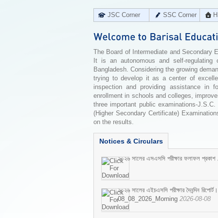
JSC Corner
SSC Corner
H
The Board of Intermediate and Secondary Edu
It is an autonomous and self-regulating 
Bangladesh. Considering the growing demand 
trying to develop it as a center of excell
inspection and providing assistance in f
enrollment in schools and colleges, improv
three important public examinations-J.S.C.
(Higher Secondary Certificate) Examinations
on the results.
Notices & Circulars
২০২৬ সালের এসএসসি পরীক্ষার ফলাফল প্রকাশ
২০২৬ সালের এইচএসসি পরীক্ষার দৈনন্দিন রিপোর্ট।
08_08_2026_Morning
2026-08-08