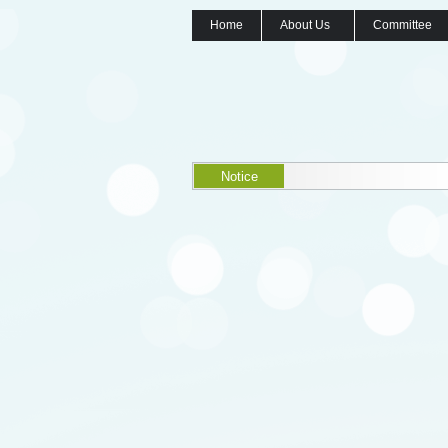
Home
About Us
Committee
Notice