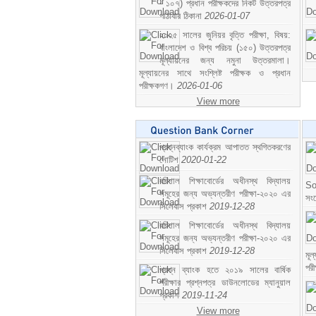
- ১০৭) প্রধান পরীক্ষকদের নিকট উত্তরপত্র
পাঠাবার ঠিকানা
2026-01-07
২০২৫ সালের জুনিয়র বৃত্তি পরীক্ষা, বিষয়:
বাংলাদেশ ও বিশ্ব পরিচয় (১৫০) উত্তরপত্র
মূল্যায়নের জন্য নমুনা উত্তরমালা।
মূল্যায়নের সাথে সংশ্লিষ্ট পরীক্ষক ও প্রধান
পরীক্ষকগণ।
2026-01-06
View more
প্রশ্নব্যাংক কার্যক্রম আপাতত স্থগিতকরণের
নোটিশ
2020-01-22
বরিশাল শিক্ষাবোর্ডের অধীনস্থ বিদ্যালয়
So
সমূহের জন্য অভ্যন্তরীণ পরীক্ষা-২০২০ এর
সং
সিলেবাস প্রকাশ
2019-12-28
বরিশাল শিক্ষাবোর্ডের অধীনস্থ বিদ্যালয়
সমূহের জন্য অভ্যন্তরীণ পরীক্ষা-২০২০ এর
সিলেবাস প্রকাশ
2019-12-28
মূ
পর
প্রশ্ন ব্যাংক হতে ২০১৯ সালের বার্ষিক
পরীক্ষার প্রশ্নপত্র ডাউনলোডের ম্যানুয়াল
প্রকাশ
2019-11-24
View more