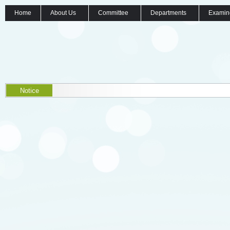
Home
About Us
Committee
Departments
Examin
Notice