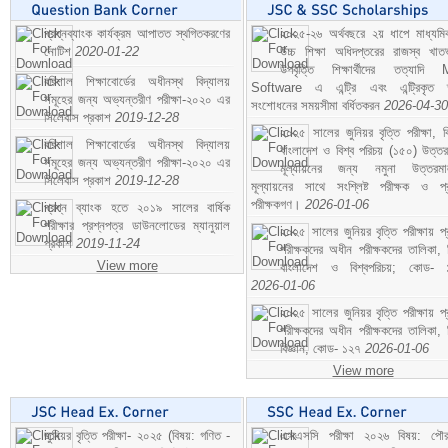
প্রশ্নব্যাংক কার্যক্রম আপাতত স্থগিতকরণের
২০২৫-২৬ অর্থবছরে ২য় ধাপে মাধ্যম
নোটিশ
2020-01-22
উচ্চ শিক্ষা অধিদপ্তরের রাজস্ব খাতভ
উপবৃত্তি শিক্ষার্থীদের তত্যাদি
বরিশাল শিক্ষাবোর্ডের অধীনস্থ বিদ্যালয়
Software এ এন্ট্রি এবং এন্ট্রিকৃত 
সমূহের জন্য অভ্যন্তরীণ পরীক্ষা-২০২০ এর
সংশোধনের সময়সীমা বর্ধিতকরন
2026-04-30
সিলেবাস প্রকাশ
2019-12-28
২০২৫ সালের জুনিয়র বৃত্তি পরীক্ষা, ব
বরিশাল শিক্ষাবোর্ডের অধীনস্থ বিদ্যালয়
বাংলাদেশ ও বিশ্ব পরিচয় (১৫০) উত্তর
সমূহের জন্য অভ্যন্তরীণ পরীক্ষা-২০২০ এর
মূল্যায়নের জন্য নমুনা উত্তরম
সিলেবাস প্রকাশ
2019-12-28
মূল্যায়নের সাথে সংশ্লিষ্ট পরীক্ষক ও প্
পরীক্ষকগণ।
2026-01-06
প্রশ্ন ব্যাংক হতে ২০১৯ সালের বার্ষিক
পরীক্ষার প্রশ্নপত্র ডাউনলোডের ম্যানুয়াল
২০২৫ সালের জুনিয়র বৃত্তি পরীক্ষায় প্
প্রকাশ
2019-11-24
পরীক্ষকদের অধীন পরীক্ষকদের তালিকা, 
View more
বাংলাদেশ ও বিশ্বপরিচয়; কোড- 
2026-01-06
২০২৫ সালের জুনিয়র বৃত্তি পরীক্ষায় প্
পরীক্ষকদের অধীন পরীক্ষকদের তালিকা, 
বিজ্ঞান; কোড- ১২৭
2026-01-06
View more
জুনিয়র বৃত্তি পরীক্ষা- ২০২৫ (বিষয়: গণিত -
এসএসসি পরীক্ষা ২০২৬ বিষয়: পৌর