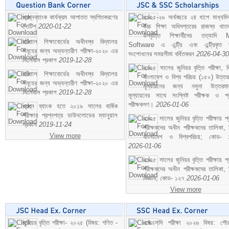
প্রশ্নব্যাংক কার্যক্রম আপাতত স্থগিতকরণের
২০২৫-২৬ অর্থবছরে ২য় ধাপে মাধ্যম
নোটিশ
2020-01-22
উচ্চ শিক্ষা অধিদপ্তরের রাজস্ব খাতভ
উপবৃত্তি শিক্ষার্থীদের তত্যাদি
বরিশাল শিক্ষাবোর্ডের অধীনস্থ বিদ্যালয়
Software এ এন্ট্রি এবং এন্ট্রিকৃত 
সমূহের জন্য অভ্যন্তরীণ পরীক্ষা-২০২০ এর
সংশোধনের সময়সীমা বর্ধিতকরন
2026-04-30
সিলেবাস প্রকাশ
2019-12-28
২০২৫ সালের জুনিয়র বৃত্তি পরীক্ষা, ব
বরিশাল শিক্ষাবোর্ডের অধীনস্থ বিদ্যালয়
বাংলাদেশ ও বিশ্ব পরিচয় (১৫০) উত্তর
সমূহের জন্য অভ্যন্তরীণ পরীক্ষা-২০২০ এর
মূল্যায়নের জন্য নমুনা উত্তরম
সিলেবাস প্রকাশ
2019-12-28
মূল্যায়নের সাথে সংশ্লিষ্ট পরীক্ষক ও প্
পরীক্ষকগণ।
2026-01-06
প্রশ্ন ব্যাংক হতে ২০১৯ সালের বার্ষিক
পরীক্ষার প্রশ্নপত্র ডাউনলোডের ম্যানুয়াল
২০২৫ সালের জুনিয়র বৃত্তি পরীক্ষায় প্
প্রকাশ
2019-11-24
পরীক্ষকদের অধীন পরীক্ষকদের তালিকা, 
View more
বাংলাদেশ ও বিশ্বপরিচয়; কোড- 
2026-01-06
২০২৫ সালের জুনিয়র বৃত্তি পরীক্ষায় প্
পরীক্ষকদের অধীন পরীক্ষকদের তালিকা, 
বিজ্ঞান; কোড- ১২৭
2026-01-06
View more
জুনিয়র বৃত্তি পরীক্ষা- ২০২৫ (বিষয়: গণিত -
এসএসসি পরীক্ষা ২০২৬ বিষয়: পৌর