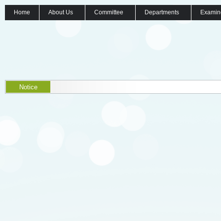
Home
About Us
Committee
Departments
Examin
Notice