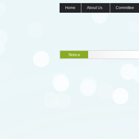
Home
About Us
Committee
Notice