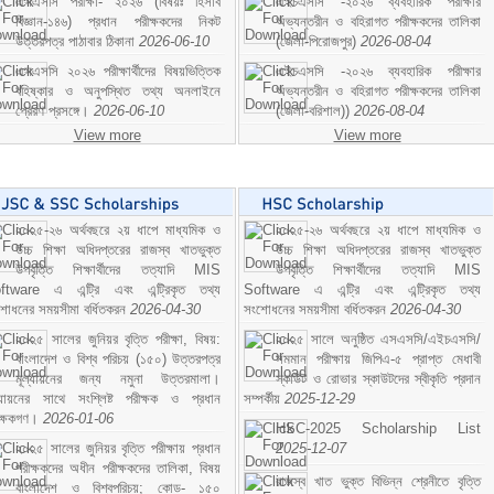
এসএসসি পরীক্ষা- ২০২৬ (বিষয়ঃ হিসাব
এইচএসসি -২০২৬ ব্যবহারিক পরীক্ষার
বিজ্ঞান-১৪৬) প্রধান পরীক্ষকদের নিকট
অভ্যন্তরীন ও বহিরাগত পরীক্ষকদের তালিকা
উত্তরপত্র পাঠাবার ঠিকানা
2026-06-10
(জেলা-পিরোজপুর)
2026-08-04
এসএসসি ২০২৬ পরীক্ষার্থীদের বিষয়ভিত্তিক
এইচএসসি -২০২৬ ব্যবহারিক পরীক্ষার
বহিষ্কার ও অনুপস্থিত তথ্য অনলাইনে
অভ্যন্তরীন ও বহিরাগত পরীক্ষকদের তালিকা
প্রেরণ প্রসঙ্গে।
2026-06-10
(জেলা-বরিশাল))
2026-08-04
View more
View more
২০২৫-২৬ অর্থবছরে ২য় ধাপে মাধ্যমিক ও
২০২৫-২৬ অর্থবছরে ২য় ধাপে মাধ্যমিক ও
উচ্চ শিক্ষা অধিদপ্তরের রাজস্ব খাতভুক্ত
উচ্চ শিক্ষা অধিদপ্তরের রাজস্ব খাতভুক্ত
উপবৃত্তি শিক্ষার্থীদের তত্যাদি MIS
উপবৃত্তি শিক্ষার্থীদের তত্যাদি MIS
ftware এ এন্ট্রি এবং এন্ট্রিকৃত তথ্য
Software এ এন্ট্রি এবং এন্ট্রিকৃত তথ্য
শোধনের সময়সীমা বর্ধিতকরন
2026-04-30
সংশোধনের সময়সীমা বর্ধিতকরন
2026-04-30
২০২৫ সালের জুনিয়র বৃত্তি পরীক্ষা, বিষয়:
২০২৫ সালে অনুষ্ঠিত এসএসসি/এইচএসসি/
বাংলাদেশ ও বিশ্ব পরিচয় (১৫০) উত্তরপত্র
সমমান পরীক্ষায় জিপিএ-৫ প্রাপ্ত মেধাবী
মূল্যায়নের জন্য নমুনা উত্তরমালা।
স্কাউট ও রোভার স্কাউটদের স্বীকৃতি প্রদান
ল্যায়নের সাথে সংশ্লিষ্ট পরীক্ষক ও প্রধান
সম্পর্কীয়
2025-12-29
ীক্ষকগণ।
2026-01-06
HSC-2025 Scholarship List
২০২৫ সালের জুনিয়র বৃত্তি পরীক্ষায় প্রধান
2025-12-07
পরীক্ষকদের অধীন পরীক্ষকদের তালিকা, বিষয়
রাজস্ব খাত ভুক্ত বিভিন্ন শ্রেনীতে বৃত্তি
বাংলাদেশ ও বিশ্বপরিচয়; কোড- ১৫০