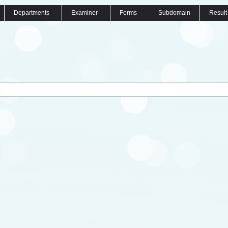
Departments
Examiner
Forms
Subdomain
Result