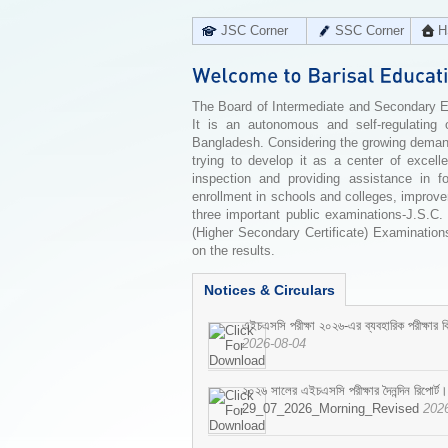
JSC Corner
SSC Corner
H
The Board of Intermediate and Secondary Edu
It is an autonomous and self-regulating 
Bangladesh. Considering the growing demand 
trying to develop it as a center of excell
inspection and providing assistance in f
enrollment in schools and colleges, improv
three important public examinations-J.S.C.
(Higher Secondary Certificate) Examinations
on the results.
Notices & Circulars
এইচএসসি পরীক্ষা ২০২৬-এর ব্যবহারিক পরীক্ষার বি
2026-08-04
২০২৬ সালের এইচএসসি পরীক্ষার দৈনন্দিন রিপোর্ট।
29_07_2026_Morning_Revised
202