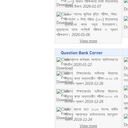
- ১০৭) প্রধান পরীক্ষকদের নিকট উত্তরপত্র
পাঠাবার ঠিকানা
2026-01-07
২০২৫ সালের জুনিয়র বৃত্তি পরীক্ষা, বিষয়:
বাংলাদেশ ও বিশ্ব পরিচয় (১৫০) উত্তরপত্র
মূল্যায়নের জন্য নমুনা উত্তরমালা।
মূল্যায়নের সাথে সংশ্লিষ্ট পরীক্ষক ও প্রধান
পরীক্ষকগণ।
2026-01-06
View more
প্রশ্নব্যাংক কার্যক্রম আপাতত স্থগিতকরণের
নোটিশ
2020-01-22
বরিশাল শিক্ষাবোর্ডের অধীনস্থ বিদ্যালয়
So
সমূহের জন্য অভ্যন্তরীণ পরীক্ষা-২০২০ এর
সং
সিলেবাস প্রকাশ
2019-12-28
বরিশাল শিক্ষাবোর্ডের অধীনস্থ বিদ্যালয়
সমূহের জন্য অভ্যন্তরীণ পরীক্ষা-২০২০ এর
সিলেবাস প্রকাশ
2019-12-28
মূ
পর
প্রশ্ন ব্যাংক হতে ২০১৯ সালের বার্ষিক
পরীক্ষার প্রশ্নপত্র ডাউনলোডের ম্যানুয়াল
প্রকাশ
2019-11-24
View more