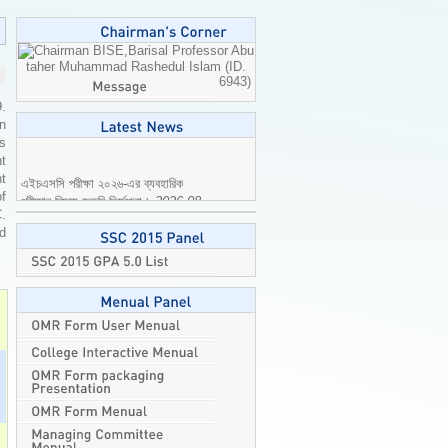
Professor Abu
taher Muhammad Rashedul Islam (ID.
6943)
9.
n
is
t
এইচএসসি পরীক্ষা ২০২৬-এর ব্যবহারিক
t
পরীক্ষার বিষয়ে জরুরি নির্দেশনা।
2026-08-
of
04
C.
ed