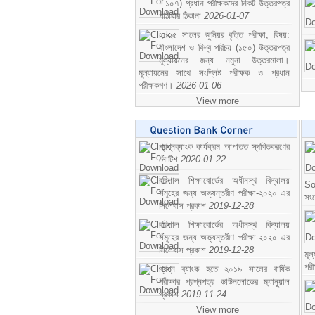
- ১০৭) প্রধান পরীক্ষকদের নিকট উত্তরপত্র
পাঠাবার ঠিকানা
2026-01-07
২০২৫ সালের জুনিয়র বৃত্তি পরীক্ষা, বিষয়:
বাংলাদেশ ও বিশ্ব পরিচয় (১৫০) উত্তরপত্র
মূল্যায়নের জন্য নমুনা উত্তরমালা।
মূল্যায়নের সাথে সংশ্লিষ্ট পরীক্ষক ও প্রধান
পরীক্ষকগণ।
2026-01-06
View more
প্রশ্নব্যাংক কার্যক্রম আপাতত স্থগিতকরণের
নোটিশ
2020-01-22
বরিশাল শিক্ষাবোর্ডের অধীনস্থ বিদ্যালয়
So
সমূহের জন্য অভ্যন্তরীণ পরীক্ষা-২০২০ এর
সং
সিলেবাস প্রকাশ
2019-12-28
বরিশাল শিক্ষাবোর্ডের অধীনস্থ বিদ্যালয়
সমূহের জন্য অভ্যন্তরীণ পরীক্ষা-২০২০ এর
সিলেবাস প্রকাশ
2019-12-28
মূ
পর
প্রশ্ন ব্যাংক হতে ২০১৯ সালের বার্ষিক
পরীক্ষার প্রশ্নপত্র ডাউনলোডের ম্যানুয়াল
প্রকাশ
2019-11-24
View more