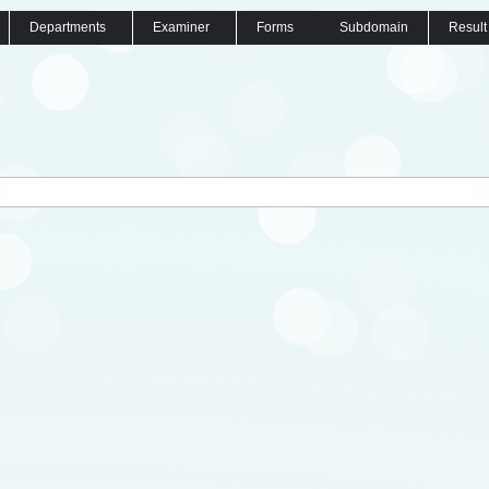
Departments
Examiner
Forms
Subdomain
Result