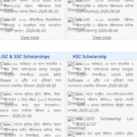
এসএসসি পরীক্ষা- ২০২৬ (বিষয়ঃ হিসাব
এইচএসসি -২০২৬ ব্যবহারিক পরীক্ষার
বিজ্ঞান-১৪৬) প্রধান পরীক্ষকদের নিকট
অভ্যন্তরীন ও বহিরাগত পরীক্ষকদের তালিকা
উত্তরপত্র পাঠাবার ঠিকানা
2026-06-10
(জেলা-পিরোজপুর)
2026-08-04
এসএসসি ২০২৬ পরীক্ষার্থীদের বিষয়ভিত্তিক
এইচএসসি -২০২৬ ব্যবহারিক পরীক্ষার
বহিষ্কার ও অনুপস্থিত তথ্য অনলাইনে
অভ্যন্তরীন ও বহিরাগত পরীক্ষকদের তালিকা
প্রেরণ প্রসঙ্গে।
2026-06-10
(জেলা-বরিশাল))
2026-08-04
View more
View more
২০২৫-২৬ অর্থবছরে ২য় ধাপে মাধ্যমিক ও
২০২৫-২৬ অর্থবছরে ২য় ধাপে মাধ্যমিক ও
উচ্চ শিক্ষা অধিদপ্তরের রাজস্ব খাতভুক্ত
উচ্চ শিক্ষা অধিদপ্তরের রাজস্ব খাতভুক্ত
উপবৃত্তি শিক্ষার্থীদের তত্যাদি MIS
উপবৃত্তি শিক্ষার্থীদের তত্যাদি MIS
ftware এ এন্ট্রি এবং এন্ট্রিকৃত তথ্য
Software এ এন্ট্রি এবং এন্ট্রিকৃত তথ্য
শোধনের সময়সীমা বর্ধিতকরন
2026-04-30
সংশোধনের সময়সীমা বর্ধিতকরন
2026-04-30
২০২৫ সালের জুনিয়র বৃত্তি পরীক্ষা, বিষয়:
২০২৫ সালে অনুষ্ঠিত এসএসসি/এইচএসসি/
বাংলাদেশ ও বিশ্ব পরিচয় (১৫০) উত্তরপত্র
সমমান পরীক্ষায় জিপিএ-৫ প্রাপ্ত মেধাবী
মূল্যায়নের জন্য নমুনা উত্তরমালা।
স্কাউট ও রোভার স্কাউটদের স্বীকৃতি প্রদান
ল্যায়নের সাথে সংশ্লিষ্ট পরীক্ষক ও প্রধান
সম্পর্কীয়
2025-12-29
ীক্ষকগণ।
2026-01-06
HSC-2025 Scholarship List
২০২৫ সালের জুনিয়র বৃত্তি পরীক্ষায় প্রধান
2025-12-07
পরীক্ষকদের অধীন পরীক্ষকদের তালিকা, বিষয়
রাজস্ব খাত ভুক্ত বিভিন্ন শ্রেনীতে বৃত্তি
বাংলাদেশ ও বিশ্বপরিচয়; কোড- ১৫০