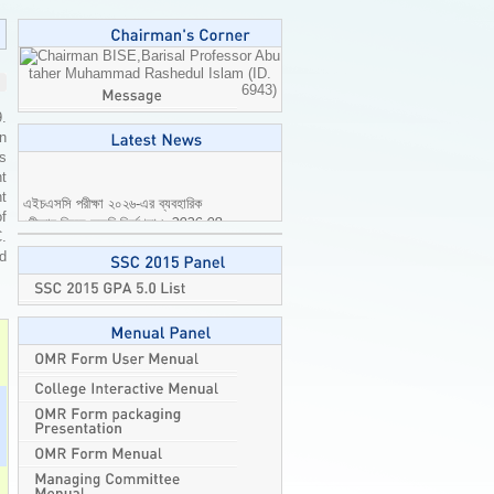
Professor Abu
taher Muhammad Rashedul Islam (ID.
6943)
9.
n
is
t
এইচএসসি পরীক্ষা ২০২৬-এর ব্যবহারিক
t
পরীক্ষার বিষয়ে জরুরি নির্দেশনা।
2026-08-
of
04
C.
ed