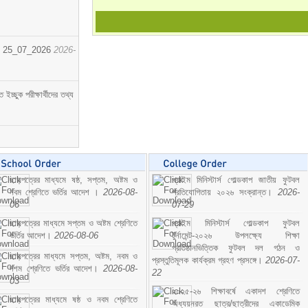
োর্ট। 25_07_2026
2026-
্ছুক পরীক্ষার্থীদের তথ্য
ছাড়পত্রের মাধ্যমে ষষ্ঠ, সপ্তম, অষ্টম ও
প্রাইম মিনিস্টার্স গোল্ডকাপ জাতীয় ফুটবল
নবম শ্রেণিতে ভর্তির আদেশ ।
2026-08-
প্রতিযোগিতায় ২০২৬ সংক্রান্ত।
2026-
06
07-29
ছাড়পত্রের মাধ্যমে সপ্তম ও অষ্টম শ্রেণিতে
প্রাইম মিনিস্টার্স গোল্ডকাপ ফুটবল
ভর্তির আদেশ।
2026-08-06
টুর্নামেন্ট-২০২৬ উপলক্ষ্যে শিক্ষা
প্রতিষ্ঠানভিত্তিক ফুটবল দল গঠন ও
ছাড়পত্রের মাধ্যমে সপ্তম, অষ্টম, নবম ও
প্রস্তুতিমূলক কার্যক্রম গ্রহণ প্রসঙ্গে।
2026-07-
দশম শ্রেণিতে ভর্তির আদেশ।
2026-08-
22
03
২০২৫-২৬ শিক্ষাবর্ষে একাদশ শ্রেণিতে
ছাড়পত্রের মাধ্যমে ষষ্ঠ ও নবম শ্রেণিতে
অধ্যয়নরত ছাত্র/ছাত্রীদের একাডেমিক