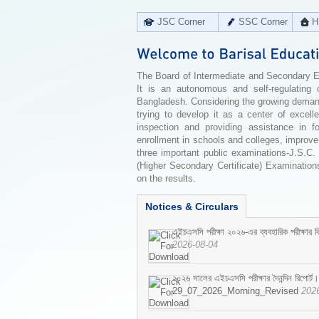
JSC Corner
SSC Corner
H
The Board of Intermediate and Secondary Edu
It is an autonomous and self-regulating 
Bangladesh. Considering the growing demand 
trying to develop it as a center of excell
inspection and providing assistance in f
enrollment in schools and colleges, improv
three important public examinations-J.S.C.
(Higher Secondary Certificate) Examinations
on the results.
Notices & Circulars
এইচএসসি পরীক্ষা ২০২৬-এর ব্যবহারিক পরীক্ষার বি
2026-08-04
২০২৬ সালের এইচএসসি পরীক্ষার দৈনন্দিন রিপোর্ট।
29_07_2026_Morning_Revised
202