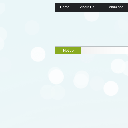
Home
About Us
Committee
Notice