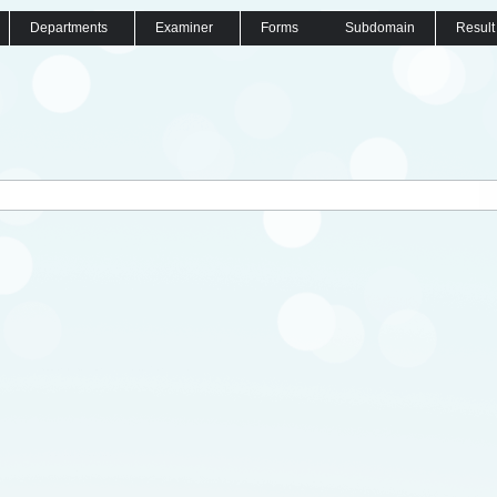
Departments
Examiner
Forms
Subdomain
Result