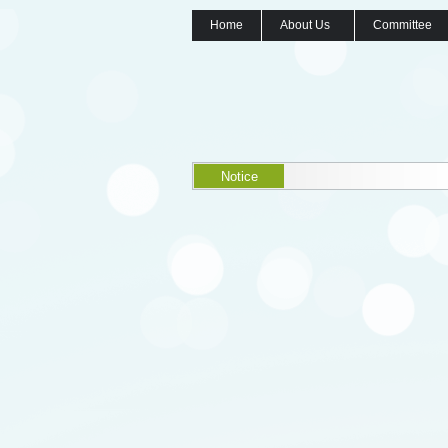
Home
About Us
Committee
Notice