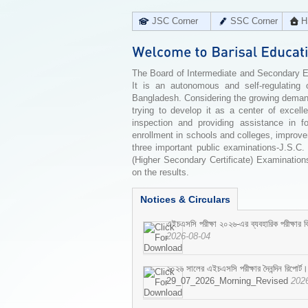
JSC Corner
SSC Corner
H
The Board of Intermediate and Secondary Edu
It is an autonomous and self-regulating 
Bangladesh. Considering the growing demand 
trying to develop it as a center of excell
inspection and providing assistance in f
enrollment in schools and colleges, improv
three important public examinations-J.S.C.
(Higher Secondary Certificate) Examinations
on the results.
Notices & Circulars
এইচএসসি পরীক্ষা ২০২৬-এর ব্যবহারিক পরীক্ষার বি
2026-08-04
২০২৬ সালের এইচএসসি পরীক্ষার দৈনন্দিন রিপোর্ট।
29_07_2026_Morning_Revised
202