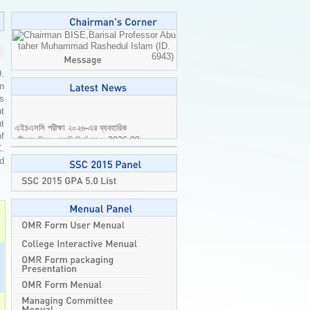
Professor Abu
taher Muhammad Rashedul Islam (ID.
6943)
9.
n
is
t
এইচএসসি পরীক্ষা ২০২৬-এর ব্যবহারিক
t
পরীক্ষার বিষয়ে জরুরি নির্দেশনা।
2026-08-
of
04
C.
ed