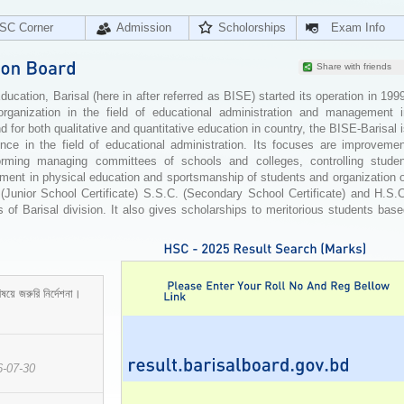
SC Corner
Admission
Scholorships
Exam Info
Share with friends
cation, Barisal (here in after referred as BISE) started its operation in 199
organization in the field of educational administration and management i
for both qualitative and quantitative education in country, the BISE-Barisal 
ence in the field of educational administration. Its focuses are improvemen
orming managing committees of schools and colleges, controlling studen
ement in physical education and sportsmanship of students and organization 
 (Junior School Certificate) S.S.C. (Secondary School Certificate) and H.S.
 of Barisal division. It also gives scholarships to meritorious students bas
ষয়ে জরুরি নির্দেশনা।
6-07-30