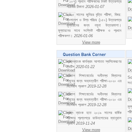
- ১০৭) প্রধান পরীক্ষকদের নিকট উত্তরপত্র
পাঠাবার ঠিকানা
2026-01-07
২০২৫ সালের জুনিয়র বৃত্তি পরীক্ষা, বিষয়:
বাংলাদেশ ও বিশ্ব পরিচয় (১৫০) উত্তরপত্র
মূল্যায়নের জন্য নমুনা উত্তরমালা।
মূল্যায়নের সাথে সংশ্লিষ্ট পরীক্ষক ও প্রধান
পরীক্ষকগণ।
2026-01-06
View more
প্রশ্নব্যাংক কার্যক্রম আপাতত স্থগিতকরণের
নোটিশ
2020-01-22
বরিশাল শিক্ষাবোর্ডের অধীনস্থ বিদ্যালয়
So
সমূহের জন্য অভ্যন্তরীণ পরীক্ষা-২০২০ এর
সং
সিলেবাস প্রকাশ
2019-12-28
বরিশাল শিক্ষাবোর্ডের অধীনস্থ বিদ্যালয়
সমূহের জন্য অভ্যন্তরীণ পরীক্ষা-২০২০ এর
সিলেবাস প্রকাশ
2019-12-28
মূ
পর
প্রশ্ন ব্যাংক হতে ২০১৯ সালের বার্ষিক
পরীক্ষার প্রশ্নপত্র ডাউনলোডের ম্যানুয়াল
প্রকাশ
2019-11-24
View more