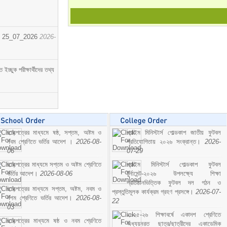
োর্ট। 25_07_2026
2026-
্ছুক পরীক্ষার্থীদের তথ্য
ছাড়পত্রের মাধ্যমে ষষ্ঠ, সপ্তম, অষ্টম ও
প্রাইম মিনিস্টার্স গোল্ডকাপ জাতীয় ফুটবল
নবম শ্রেণিতে ভর্তির আদেশ ।
2026-08-
প্রতিযোগিতায় ২০২৬ সংক্রান্ত।
2026-
06
07-29
ছাড়পত্রের মাধ্যমে সপ্তম ও অষ্টম শ্রেণিতে
প্রাইম মিনিস্টার্স গোল্ডকাপ ফুটবল
ভর্তির আদেশ।
2026-08-06
টুর্নামেন্ট-২০২৬ উপলক্ষ্যে শিক্ষা
প্রতিষ্ঠানভিত্তিক ফুটবল দল গঠন ও
ছাড়পত্রের মাধ্যমে সপ্তম, অষ্টম, নবম ও
প্রস্তুতিমূলক কার্যক্রম গ্রহণ প্রসঙ্গে।
2026-07-
দশম শ্রেণিতে ভর্তির আদেশ।
2026-08-
22
03
২০২৫-২৬ শিক্ষাবর্ষে একাদশ শ্রেণিতে
ছাড়পত্রের মাধ্যমে ষষ্ঠ ও নবম শ্রেণিতে
অধ্যয়নরত ছাত্র/ছাত্রীদের একাডেমিক