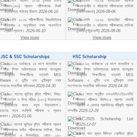
এসএসসি পরীক্ষা- ২০২৬ (বিষয়ঃ হিসাব
এইচএসসি -২০২৬ ব্যবহারিক পরীক্ষার
বিজ্ঞান-১৪৬) প্রধান পরীক্ষকদের নিকট
অভ্যন্তরীন ও বহিরাগত পরীক্ষকদের তালিকা
উত্তরপত্র পাঠাবার ঠিকানা
2026-06-10
(জেলা-বরগুনা)
2026-08-06
এসএসসি ২০২৬ পরীক্ষার্থীদের বিষয়ভিত্তিক
এইচএসসি -২০২৬ ব্যবহারিক পরীক্ষার
বহিষ্কার ও অনুপস্থিত তথ্য অনলাইনে
অভ্যন্তরীন ও বহিরাগত পরীক্ষকদের তালিকা
প্রেরণ প্রসঙ্গে।
2026-06-10
(জেলা-(পটুয়াখালী)
2026-08-06
View more
View more
২০২৫-২৬ অর্থবছরে ২য় ধাপে মাধ্যমিক ও
২০২৫-২৬ অর্থবছরে ২য় ধাপে মাধ্যমিক ও
উচ্চ শিক্ষা অধিদপ্তরের রাজস্ব খাতভুক্ত
উচ্চ শিক্ষা অধিদপ্তরের রাজস্ব খাতভুক্ত
উপবৃত্তি শিক্ষার্থীদের তত্যাদি MIS
উপবৃত্তি শিক্ষার্থীদের তত্যাদি MIS
ftware এ এন্ট্রি এবং এন্ট্রিকৃত তথ্য
Software এ এন্ট্রি এবং এন্ট্রিকৃত তথ্য
শোধনের সময়সীমা বর্ধিতকরন
2026-04-30
সংশোধনের সময়সীমা বর্ধিতকরন
2026-04-30
২০২৫ সালের জুনিয়র বৃত্তি পরীক্ষা, বিষয়:
২০২৫ সালে অনুষ্ঠিত এসএসসি/এইচএসসি/
বাংলাদেশ ও বিশ্ব পরিচয় (১৫০) উত্তরপত্র
সমমান পরীক্ষায় জিপিএ-৫ প্রাপ্ত মেধাবী
মূল্যায়নের জন্য নমুনা উত্তরমালা।
স্কাউট ও রোভার স্কাউটদের স্বীকৃতি প্রদান
ল্যায়নের সাথে সংশ্লিষ্ট পরীক্ষক ও প্রধান
সম্পর্কীয়
2025-12-29
ীক্ষকগণ।
2026-01-06
HSC-2025 Scholarship List
২০২৫ সালের জুনিয়র বৃত্তি পরীক্ষায় প্রধান
2025-12-07
পরীক্ষকদের অধীন পরীক্ষকদের তালিকা, বিষয়
রাজস্ব খাত ভুক্ত বিভিন্ন শ্রেনীতে বৃত্তি
বাংলাদেশ ও বিশ্বপরিচয়; কোড- ১৫০