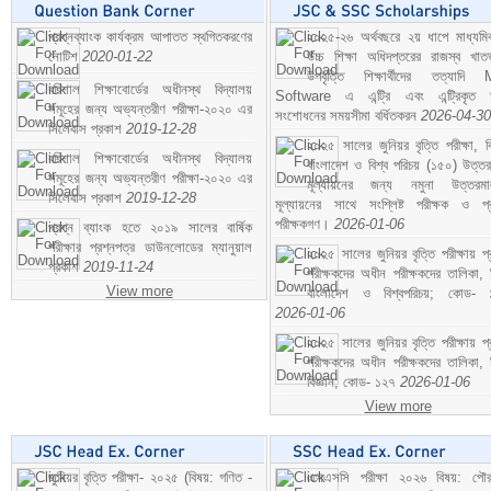
প্রশ্নব্যাংক কার্যক্রম আপাতত স্থগিতকরণের
২০২৫-২৬ অর্থবছরে ২য় ধাপে মাধ্যম
নোটিশ
2020-01-22
উচ্চ শিক্ষা অধিদপ্তরের রাজস্ব খাতভ
উপবৃত্তি শিক্ষার্থীদের তত্যাদি
বরিশাল শিক্ষাবোর্ডের অধীনস্থ বিদ্যালয়
Software এ এন্ট্রি এবং এন্ট্রিকৃত 
সমূহের জন্য অভ্যন্তরীণ পরীক্ষা-২০২০ এর
সংশোধনের সময়সীমা বর্ধিতকরন
2026-04-30
সিলেবাস প্রকাশ
2019-12-28
২০২৫ সালের জুনিয়র বৃত্তি পরীক্ষা, ব
বরিশাল শিক্ষাবোর্ডের অধীনস্থ বিদ্যালয়
বাংলাদেশ ও বিশ্ব পরিচয় (১৫০) উত্তর
সমূহের জন্য অভ্যন্তরীণ পরীক্ষা-২০২০ এর
মূল্যায়নের জন্য নমুনা উত্তরম
সিলেবাস প্রকাশ
2019-12-28
মূল্যায়নের সাথে সংশ্লিষ্ট পরীক্ষক ও প্
পরীক্ষকগণ।
2026-01-06
প্রশ্ন ব্যাংক হতে ২০১৯ সালের বার্ষিক
পরীক্ষার প্রশ্নপত্র ডাউনলোডের ম্যানুয়াল
২০২৫ সালের জুনিয়র বৃত্তি পরীক্ষায় প্
প্রকাশ
2019-11-24
পরীক্ষকদের অধীন পরীক্ষকদের তালিকা, 
View more
বাংলাদেশ ও বিশ্বপরিচয়; কোড- 
2026-01-06
২০২৫ সালের জুনিয়র বৃত্তি পরীক্ষায় প্
পরীক্ষকদের অধীন পরীক্ষকদের তালিকা, 
বিজ্ঞান; কোড- ১২৭
2026-01-06
View more
জুনিয়র বৃত্তি পরীক্ষা- ২০২৫ (বিষয়: গণিত -
এসএসসি পরীক্ষা ২০২৬ বিষয়: পৌর