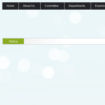
Home
About Us
Committee
Departments
Examin
Notice