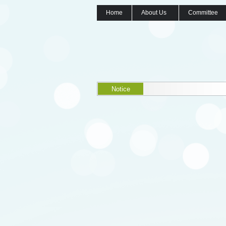
Home
About Us
Committee
Notice