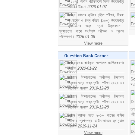
- ১০৭) প্রধান পরীক্ষকদের নিকট উত্তরপত্র
পাঠাবার ঠিকানা
2026-01-07
২০২৫ সালের জুনিয়র বৃত্তি পরীক্ষা, বিষয়:
বাংলাদেশ ও বিশ্ব পরিচয় (১৫০) উত্তরপত্র
মূল্যায়নের জন্য নমুনা উত্তরমালা।
মূল্যায়নের সাথে সংশ্লিষ্ট পরীক্ষক ও প্রধান
পরীক্ষকগণ।
2026-01-06
View more
প্রশ্নব্যাংক কার্যক্রম আপাতত স্থগিতকরণের
নোটিশ
2020-01-22
বরিশাল শিক্ষাবোর্ডের অধীনস্থ বিদ্যালয়
So
সমূহের জন্য অভ্যন্তরীণ পরীক্ষা-২০২০ এর
সং
সিলেবাস প্রকাশ
2019-12-28
বরিশাল শিক্ষাবোর্ডের অধীনস্থ বিদ্যালয়
সমূহের জন্য অভ্যন্তরীণ পরীক্ষা-২০২০ এর
সিলেবাস প্রকাশ
2019-12-28
মূ
পর
প্রশ্ন ব্যাংক হতে ২০১৯ সালের বার্ষিক
পরীক্ষার প্রশ্নপত্র ডাউনলোডের ম্যানুয়াল
প্রকাশ
2019-11-24
View more