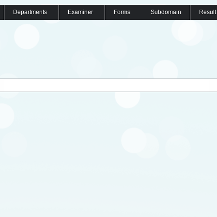
Departments
Examiner
Forms
Subdomain
Result