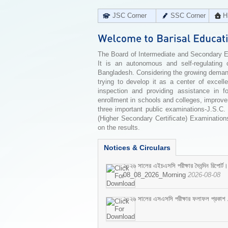
JSC Corner
SSC Corner
H
The Board of Intermediate and Secondary Edu
It is an autonomous and self-regulating 
Bangladesh. Considering the growing demand 
trying to develop it as a center of excell
inspection and providing assistance in f
enrollment in schools and colleges, improv
three important public examinations-J.S.C.
(Higher Secondary Certificate) Examinations
on the results.
Notices & Circulars
২০২৬ সালের এইচএসসি পরীক্ষার দৈনন্দিন রিপোর্ট।
08_08_2026_Morning
2026-08-08
২০২৬ সালের এসএসসি পরীক্ষার ফলাফল প্রকাশ