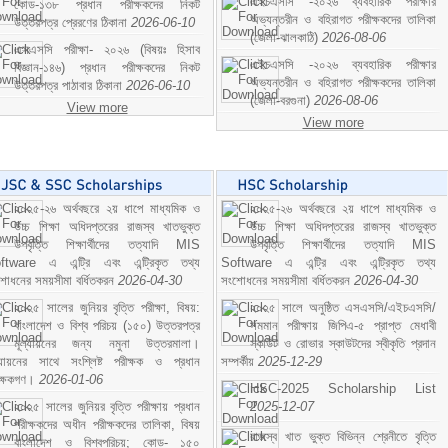
এইচএসসি -২০২৬ ব্যবহারিক পরীক্ষার
কোড-১৩৮ প্রধান পরীক্ষকদের নিকট
অভ্যন্তরীন ও বহিরাগত পরীক্ষকদের তালিকা
উত্তরপত্র প্রেরণের ঠিকানা
2026-06-10
(জেলা-ঝালকাঠি)
2026-08-06
এসএসসি পরীক্ষা- ২০২৬ (বিষয়ঃ হিসাব
এইচএসসি -২০২৬ ব্যবহারিক পরীক্ষার
বিজ্ঞান-১৪৬) প্রধান পরীক্ষকদের নিকট
অভ্যন্তরীন ও বহিরাগত পরীক্ষকদের তালিকা
উত্তরপত্র পাঠাবার ঠিকানা
2026-06-10
(জেলা-বরগুনা)
2026-08-06
View more
View more
২০২৫-২৬ অর্থবছরে ২য় ধাপে মাধ্যমিক ও
২০২৫-২৬ অর্থবছরে ২য় ধাপে মাধ্যমিক ও
উচ্চ শিক্ষা অধিদপ্তরের রাজস্ব খাতভুক্ত
উচ্চ শিক্ষা অধিদপ্তরের রাজস্ব খাতভুক্ত
উপবৃত্তি শিক্ষার্থীদের তত্যাদি MIS
উপবৃত্তি শিক্ষার্থীদের তত্যাদি MIS
ftware এ এন্ট্রি এবং এন্ট্রিকৃত তথ্য
Software এ এন্ট্রি এবং এন্ট্রিকৃত তথ্য
শোধনের সময়সীমা বর্ধিতকরন
2026-04-30
সংশোধনের সময়সীমা বর্ধিতকরন
2026-04-30
২০২৫ সালের জুনিয়র বৃত্তি পরীক্ষা, বিষয়:
২০২৫ সালে অনুষ্ঠিত এসএসসি/এইচএসসি/
বাংলাদেশ ও বিশ্ব পরিচয় (১৫০) উত্তরপত্র
সমমান পরীক্ষায় জিপিএ-৫ প্রাপ্ত মেধাবী
মূল্যায়নের জন্য নমুনা উত্তরমালা।
স্কাউট ও রোভার স্কাউটদের স্বীকৃতি প্রদান
ল্যায়নের সাথে সংশ্লিষ্ট পরীক্ষক ও প্রধান
সম্পর্কীয়
2025-12-29
ীক্ষকগণ।
2026-01-06
HSC-2025 Scholarship List
২০২৫ সালের জুনিয়র বৃত্তি পরীক্ষায় প্রধান
2025-12-07
পরীক্ষকদের অধীন পরীক্ষকদের তালিকা, বিষয়
রাজস্ব খাত ভুক্ত বিভিন্ন শ্রেনীতে বৃত্তি
বাংলাদেশ ও বিশ্বপরিচয়; কোড- ১৫০