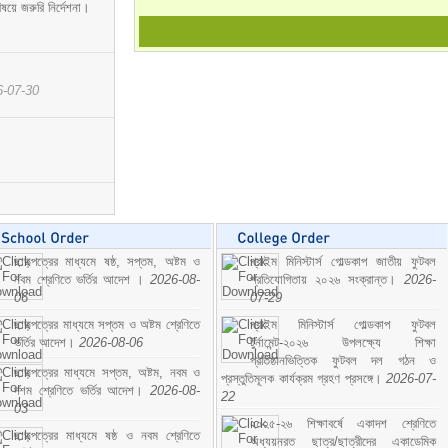
ষয়ে জরুরি নির্দেশনা।
6-07-30
ছাড়পত্রের মাধ্যমে ষষ্ঠ, সপ্তম, অষ্টম ও
প্রাইম মিনিস্টার্স গোল্ডকাপ জাতীয় ফুটবল
নবম শ্রেণিতে ভর্তির আদেশ ।
2026-08-
প্রতিযোগিতায় ২০২৬ সংক্রান্ত।
2026-
06
07-29
ছাড়পত্রের মাধ্যমে সপ্তম ও অষ্টম শ্রেণিতে
প্রাইম মিনিস্টার্স গোল্ডকাপ ফুটবল
ভর্তির আদেশ।
2026-08-06
টুর্নামেন্ট-২০২৬ উপলক্ষ্যে শিক্ষা
প্রতিষ্ঠানভিত্তিক ফুটবল দল গঠন ও
ছাড়পত্রের মাধ্যমে সপ্তম, অষ্টম, নবম ও
প্রস্তুতিমূলক কার্যক্রম গ্রহণ প্রসঙ্গে।
2026-07-
দশম শ্রেণিতে ভর্তির আদেশ।
2026-08-
22
03
২০২৫-২৬ শিক্ষাবর্ষে একাদশ শ্রেণিতে
ছাড়পত্রের মাধ্যমে ষষ্ঠ ও নবম শ্রেণিতে
অধ্যয়নরত ছাত্র/ছাত্রীদের একাডেমিক