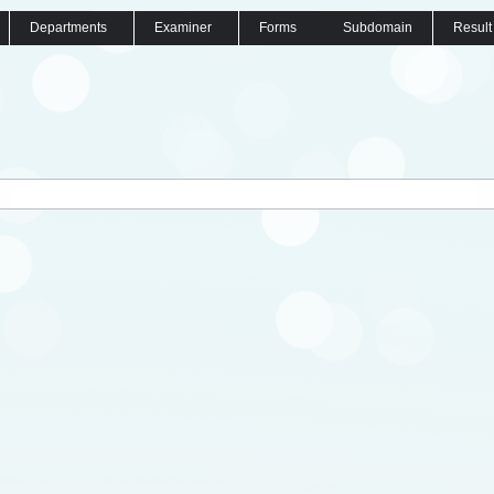
Departments
Examiner
Forms
Subdomain
Result