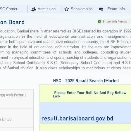
SC Corner
Admission
Scholorships
Exam Info
Share with friends
cation, Barisal (here in after referred as BISE) started its operation in 199
organization in the field of educational administration and management i
for both qualitative and quantitative education in country, the BISE-Barisal 
ence in the field of educational administration. Its focuses are improvemen
orming managing committees of schools and colleges, controlling studen
ement in physical education and sportsmanship of students and organization 
 (Junior School Certificate) S.S.C. (Secondary School Certificate) and H.S.
 of Barisal division. It also gives scholarships to meritorious students bas
ষয়ে জরুরি নির্দেশনা।
6-07-30