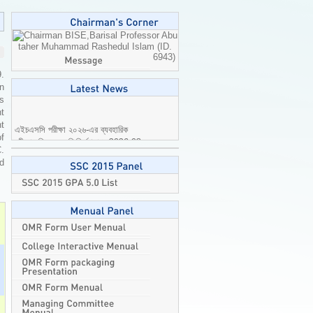
Professor Abu
taher Muhammad Rashedul Islam (ID.
6943)
9.
n
is
t
এইচএসসি পরীক্ষা ২০২৬-এর ব্যবহারিক
t
পরীক্ষার বিষয়ে জরুরি নির্দেশনা।
2026-08-
of
04
C.
ed