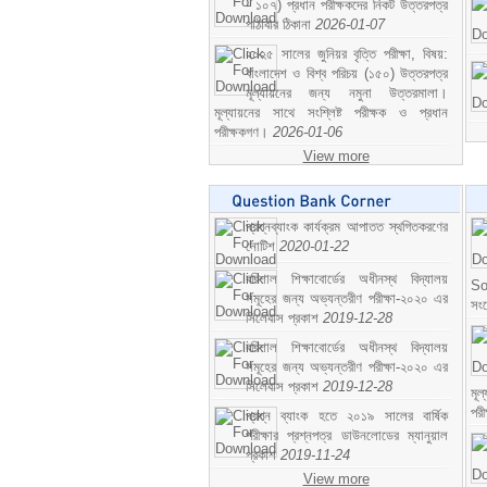
- ১০৭) প্রধান পরীক্ষকদের নিকট উত্তরপত্র
পাঠাবার ঠিকানা
2026-01-07
২০২৫ সালের জুনিয়র বৃত্তি পরীক্ষা, বিষয়:
বাংলাদেশ ও বিশ্ব পরিচয় (১৫০) উত্তরপত্র
মূল্যায়নের জন্য নমুনা উত্তরমালা।
মূল্যায়নের সাথে সংশ্লিষ্ট পরীক্ষক ও প্রধান
পরীক্ষকগণ।
2026-01-06
View more
প্রশ্নব্যাংক কার্যক্রম আপাতত স্থগিতকরণের
নোটিশ
2020-01-22
বরিশাল শিক্ষাবোর্ডের অধীনস্থ বিদ্যালয়
So
সমূহের জন্য অভ্যন্তরীণ পরীক্ষা-২০২০ এর
সং
সিলেবাস প্রকাশ
2019-12-28
বরিশাল শিক্ষাবোর্ডের অধীনস্থ বিদ্যালয়
সমূহের জন্য অভ্যন্তরীণ পরীক্ষা-২০২০ এর
সিলেবাস প্রকাশ
2019-12-28
মূ
পর
প্রশ্ন ব্যাংক হতে ২০১৯ সালের বার্ষিক
পরীক্ষার প্রশ্নপত্র ডাউনলোডের ম্যানুয়াল
প্রকাশ
2019-11-24
View more