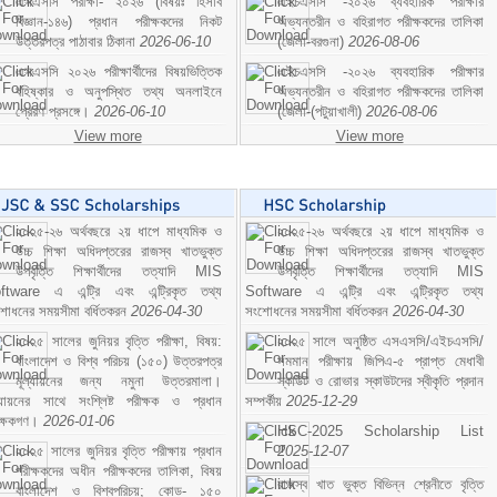
এসএসসি পরীক্ষা- ২০২৬ (বিষয়ঃ হিসাব
এইচএসসি -২০২৬ ব্যবহারিক পরীক্ষার
বিজ্ঞান-১৪৬) প্রধান পরীক্ষকদের নিকট
অভ্যন্তরীন ও বহিরাগত পরীক্ষকদের তালিকা
উত্তরপত্র পাঠাবার ঠিকানা
2026-06-10
(জেলা-বরগুনা)
2026-08-06
এসএসসি ২০২৬ পরীক্ষার্থীদের বিষয়ভিত্তিক
এইচএসসি -২০২৬ ব্যবহারিক পরীক্ষার
বহিষ্কার ও অনুপস্থিত তথ্য অনলাইনে
অভ্যন্তরীন ও বহিরাগত পরীক্ষকদের তালিকা
প্রেরণ প্রসঙ্গে।
2026-06-10
(জেলা-(পটুয়াখালী)
2026-08-06
View more
View more
২০২৫-২৬ অর্থবছরে ২য় ধাপে মাধ্যমিক ও
২০২৫-২৬ অর্থবছরে ২য় ধাপে মাধ্যমিক ও
উচ্চ শিক্ষা অধিদপ্তরের রাজস্ব খাতভুক্ত
উচ্চ শিক্ষা অধিদপ্তরের রাজস্ব খাতভুক্ত
উপবৃত্তি শিক্ষার্থীদের তত্যাদি MIS
উপবৃত্তি শিক্ষার্থীদের তত্যাদি MIS
ftware এ এন্ট্রি এবং এন্ট্রিকৃত তথ্য
Software এ এন্ট্রি এবং এন্ট্রিকৃত তথ্য
শোধনের সময়সীমা বর্ধিতকরন
2026-04-30
সংশোধনের সময়সীমা বর্ধিতকরন
2026-04-30
২০২৫ সালের জুনিয়র বৃত্তি পরীক্ষা, বিষয়:
২০২৫ সালে অনুষ্ঠিত এসএসসি/এইচএসসি/
বাংলাদেশ ও বিশ্ব পরিচয় (১৫০) উত্তরপত্র
সমমান পরীক্ষায় জিপিএ-৫ প্রাপ্ত মেধাবী
মূল্যায়নের জন্য নমুনা উত্তরমালা।
স্কাউট ও রোভার স্কাউটদের স্বীকৃতি প্রদান
ল্যায়নের সাথে সংশ্লিষ্ট পরীক্ষক ও প্রধান
সম্পর্কীয়
2025-12-29
ীক্ষকগণ।
2026-01-06
HSC-2025 Scholarship List
২০২৫ সালের জুনিয়র বৃত্তি পরীক্ষায় প্রধান
2025-12-07
পরীক্ষকদের অধীন পরীক্ষকদের তালিকা, বিষয়
রাজস্ব খাত ভুক্ত বিভিন্ন শ্রেনীতে বৃত্তি
বাংলাদেশ ও বিশ্বপরিচয়; কোড- ১৫০