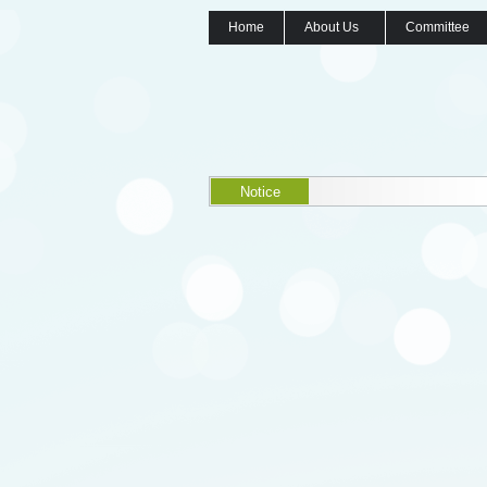
Home
About Us
Committee
Notice