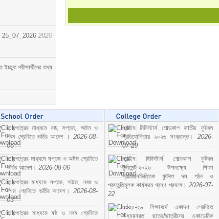
োর্ট। 25_07_2026
2026-
্ছুক পরীক্ষার্থীদের তথ্য
ছাড়পত্রের মাধ্যমে ষষ্ঠ, সপ্তম, অষ্টম ও
প্রাইম মিনিস্টার্স গোল্ডকাপ জাতীয় ফুটবল
নবম শ্রেণিতে ভর্তির আদেশ ।
2026-08-
প্রতিযোগিতায় ২০২৬ সংক্রান্ত।
2026-
06
07-29
ছাড়পত্রের মাধ্যমে সপ্তম ও অষ্টম শ্রেণিতে
প্রাইম মিনিস্টার্স গোল্ডকাপ ফুটবল
ভর্তির আদেশ।
2026-08-06
টুর্নামেন্ট-২০২৬ উপলক্ষ্যে শিক্ষা
প্রতিষ্ঠানভিত্তিক ফুটবল দল গঠন ও
ছাড়পত্রের মাধ্যমে সপ্তম, অষ্টম, নবম ও
প্রস্তুতিমূলক কার্যক্রম গ্রহণ প্রসঙ্গে।
2026-07-
দশম শ্রেণিতে ভর্তির আদেশ।
2026-08-
22
03
২০২৫-২৬ শিক্ষাবর্ষে একাদশ শ্রেণিতে
ছাড়পত্রের মাধ্যমে ষষ্ঠ ও নবম শ্রেণিতে
অধ্যয়নরত ছাত্র/ছাত্রীদের একাডেমিক