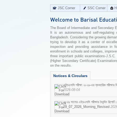
JSC Corner
SSC Corner
H
The Board of Intermediate and Secondary Edu
It is an autonomous and self-regulating 
Bangladesh. Considering the growing demand 
trying to develop it as a center of excell
inspection and providing assistance in f
enrollment in schools and colleges, improv
three important public examinations-J.S.C.
(Higher Secondary Certificate) Examinations
on the results.
Notices & Circulars
এইচএসসি পরীক্ষা ২০২৬-এর ব্যবহারিক পরীক্ষার বি
2026-08-04
২০২৬ সালের এইচএসসি পরীক্ষার দৈনন্দিন রিপোর্ট।
29_07_2026_Morning_Revised
202