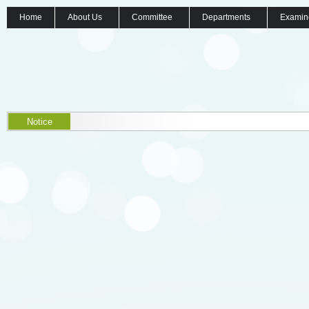
Home
About Us
Committee
Departments
Examin
Notice