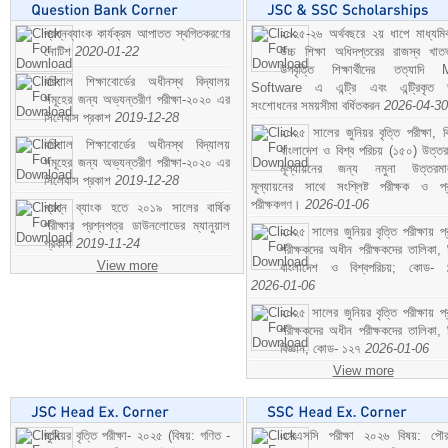
প্রশ্নব্যাংক কার্যক্রম আপাতত স্থগিতকরণের
২০২৫-২৬ অর্থবছরে ২য় ধাপে মাধ্যম
নোটিশ
2020-01-22
উচ্চ শিক্ষা অধিদপ্তরের রাজস্ব খাতভ
উপবৃত্তি শিক্ষার্থীদের তত্যাদি
বরিশাল শিক্ষাবোর্ডের অধীনস্থ বিদ্যালয়
Software এ এন্ট্রি এবং এন্ট্রিকৃত 
সমূহের জন্য অভ্যন্তরীণ পরীক্ষা-২০২০ এর
সংশোধনের সময়সীমা বর্ধিতকরন
2026-04-30
সিলেবাস প্রকাশ
2019-12-28
২০২৫ সালের জুনিয়র বৃত্তি পরীক্ষা, ব
বরিশাল শিক্ষাবোর্ডের অধীনস্থ বিদ্যালয়
বাংলাদেশ ও বিশ্ব পরিচয় (১৫০) উত্তর
সমূহের জন্য অভ্যন্তরীণ পরীক্ষা-২০২০ এর
মূল্যায়নের জন্য নমুনা উত্তরম
সিলেবাস প্রকাশ
2019-12-28
মূল্যায়নের সাথে সংশ্লিষ্ট পরীক্ষক ও প্
পরীক্ষকগণ।
2026-01-06
প্রশ্ন ব্যাংক হতে ২০১৯ সালের বার্ষিক
পরীক্ষার প্রশ্নপত্র ডাউনলোডের ম্যানুয়াল
২০২৫ সালের জুনিয়র বৃত্তি পরীক্ষায় প্
প্রকাশ
2019-11-24
পরীক্ষকদের অধীন পরীক্ষকদের তালিকা, 
View more
বাংলাদেশ ও বিশ্বপরিচয়; কোড- 
2026-01-06
২০২৫ সালের জুনিয়র বৃত্তি পরীক্ষায় প্
পরীক্ষকদের অধীন পরীক্ষকদের তালিকা, 
বিজ্ঞান; কোড- ১২৭
2026-01-06
View more
জুনিয়র বৃত্তি পরীক্ষা- ২০২৫ (বিষয়: গণিত -
এসএসসি পরীক্ষা ২০২৬ বিষয়: পৌর