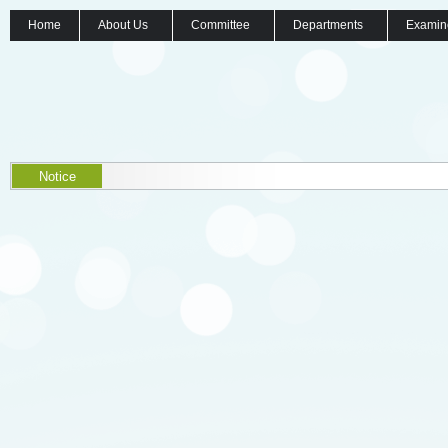
Home
About Us
Committee
Departments
Examin
Notice