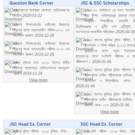
প্রশ্নব্যাংক কার্যক্রম আপাতত স্থগিতকরণের
২০২৫-২৬ অর্থবছরে ২য় ধাপে মাধ্যম
নোটিশ
2020-01-22
উচ্চ শিক্ষা অধিদপ্তরের রাজস্ব খাতভ
উপবৃত্তি শিক্ষার্থীদের তত্যাদি
বরিশাল শিক্ষাবোর্ডের অধীনস্থ বিদ্যালয়
Software এ এন্ট্রি এবং এন্ট্রিকৃত 
সমূহের জন্য অভ্যন্তরীণ পরীক্ষা-২০২০ এর
সংশোধনের সময়সীমা বর্ধিতকরন
2026-04-30
সিলেবাস প্রকাশ
2019-12-28
২০২৫ সালের জুনিয়র বৃত্তি পরীক্ষা, ব
বরিশাল শিক্ষাবোর্ডের অধীনস্থ বিদ্যালয়
বাংলাদেশ ও বিশ্ব পরিচয় (১৫০) উত্তর
সমূহের জন্য অভ্যন্তরীণ পরীক্ষা-২০২০ এর
মূল্যায়নের জন্য নমুনা উত্তরম
সিলেবাস প্রকাশ
2019-12-28
মূল্যায়নের সাথে সংশ্লিষ্ট পরীক্ষক ও প্
পরীক্ষকগণ।
2026-01-06
প্রশ্ন ব্যাংক হতে ২০১৯ সালের বার্ষিক
পরীক্ষার প্রশ্নপত্র ডাউনলোডের ম্যানুয়াল
২০২৫ সালের জুনিয়র বৃত্তি পরীক্ষায় প্
প্রকাশ
2019-11-24
পরীক্ষকদের অধীন পরীক্ষকদের তালিকা, 
View more
বাংলাদেশ ও বিশ্বপরিচয়; কোড- 
2026-01-06
২০২৫ সালের জুনিয়র বৃত্তি পরীক্ষায় প্
পরীক্ষকদের অধীন পরীক্ষকদের তালিকা, 
বিজ্ঞান; কোড- ১২৭
2026-01-06
View more
জুনিয়র বৃত্তি পরীক্ষা- ২০২৫ (বিষয়: গণিত -
এসএসসি পরীক্ষা ২০২৬ বিষয়: পৌর