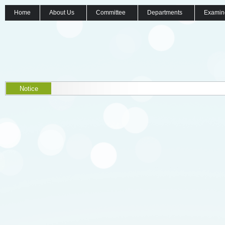
Home
About Us
Committee
Departments
Examin
Notice