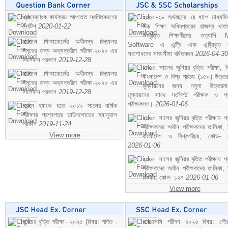
প্রশ্নব্যাংক কার্যক্রম আপাতত স্থগিতকরণের
২০২৫-২৬ অর্থবছরে ২য় ধাপে মাধ্যম
নোটিশ
2020-01-22
উচ্চ শিক্ষা অধিদপ্তরের রাজস্ব খাতভ
উপবৃত্তি শিক্ষার্থীদের তত্যাদি
বরিশাল শিক্ষাবোর্ডের অধীনস্থ বিদ্যালয়
Software এ এন্ট্রি এবং এন্ট্রিকৃত 
সমূহের জন্য অভ্যন্তরীণ পরীক্ষা-২০২০ এর
সংশোধনের সময়সীমা বর্ধিতকরন
2026-04-30
সিলেবাস প্রকাশ
2019-12-28
২০২৫ সালের জুনিয়র বৃত্তি পরীক্ষা, ব
বরিশাল শিক্ষাবোর্ডের অধীনস্থ বিদ্যালয়
বাংলাদেশ ও বিশ্ব পরিচয় (১৫০) উত্তর
সমূহের জন্য অভ্যন্তরীণ পরীক্ষা-২০২০ এর
মূল্যায়নের জন্য নমুনা উত্তরম
সিলেবাস প্রকাশ
2019-12-28
মূল্যায়নের সাথে সংশ্লিষ্ট পরীক্ষক ও প্
পরীক্ষকগণ।
2026-01-06
প্রশ্ন ব্যাংক হতে ২০১৯ সালের বার্ষিক
পরীক্ষার প্রশ্নপত্র ডাউনলোডের ম্যানুয়াল
২০২৫ সালের জুনিয়র বৃত্তি পরীক্ষায় প্
প্রকাশ
2019-11-24
পরীক্ষকদের অধীন পরীক্ষকদের তালিকা, 
View more
বাংলাদেশ ও বিশ্বপরিচয়; কোড- 
2026-01-06
২০২৫ সালের জুনিয়র বৃত্তি পরীক্ষায় প্
পরীক্ষকদের অধীন পরীক্ষকদের তালিকা, 
বিজ্ঞান; কোড- ১২৭
2026-01-06
View more
জুনিয়র বৃত্তি পরীক্ষা- ২০২৫ (বিষয়: গণিত -
এসএসসি পরীক্ষা ২০২৬ বিষয়: পৌর