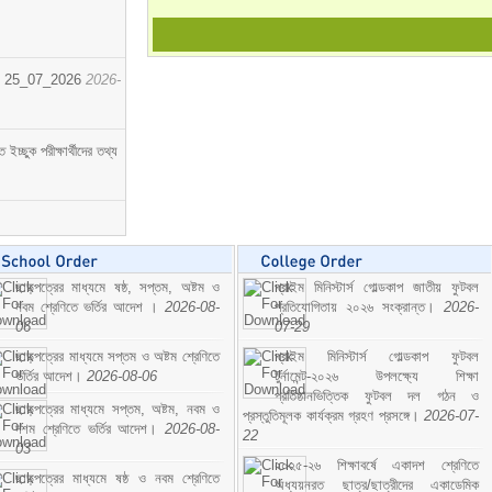
োর্ট। 25_07_2026
2026-
্ছুক পরীক্ষার্থীদের তথ্য
ছাড়পত্রের মাধ্যমে ষষ্ঠ, সপ্তম, অষ্টম ও
প্রাইম মিনিস্টার্স গোল্ডকাপ জাতীয় ফুটবল
নবম শ্রেণিতে ভর্তির আদেশ ।
2026-08-
প্রতিযোগিতায় ২০২৬ সংক্রান্ত।
2026-
06
07-29
ছাড়পত্রের মাধ্যমে সপ্তম ও অষ্টম শ্রেণিতে
প্রাইম মিনিস্টার্স গোল্ডকাপ ফুটবল
ভর্তির আদেশ।
2026-08-06
টুর্নামেন্ট-২০২৬ উপলক্ষ্যে শিক্ষা
প্রতিষ্ঠানভিত্তিক ফুটবল দল গঠন ও
ছাড়পত্রের মাধ্যমে সপ্তম, অষ্টম, নবম ও
প্রস্তুতিমূলক কার্যক্রম গ্রহণ প্রসঙ্গে।
2026-07-
দশম শ্রেণিতে ভর্তির আদেশ।
2026-08-
22
03
২০২৫-২৬ শিক্ষাবর্ষে একাদশ শ্রেণিতে
ছাড়পত্রের মাধ্যমে ষষ্ঠ ও নবম শ্রেণিতে
অধ্যয়নরত ছাত্র/ছাত্রীদের একাডেমিক