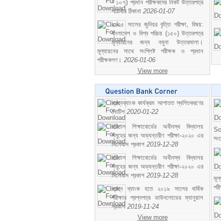
- ১০৭) প্রধান পরীক্ষকদের নিকট উত্তরপত্র
পাঠাবার ঠিকানা
2026-01-07
২০২৫ সালের জুনিয়র বৃত্তি পরীক্ষা, বিষয়:
বাংলাদেশ ও বিশ্ব পরিচয় (১৫০) উত্তরপত্র
মূল্যায়নের জন্য নমুনা উত্তরমালা।
মূল্যায়নের সাথে সংশ্লিষ্ট পরীক্ষক ও প্রধান
পরীক্ষকগণ।
2026-01-06
View more
প্রশ্নব্যাংক কার্যক্রম আপাতত স্থগিতকরণের
নোটিশ
2020-01-22
বরিশাল শিক্ষাবোর্ডের অধীনস্থ বিদ্যালয়
So
সমূহের জন্য অভ্যন্তরীণ পরীক্ষা-২০২০ এর
সং
সিলেবাস প্রকাশ
2019-12-28
বরিশাল শিক্ষাবোর্ডের অধীনস্থ বিদ্যালয়
সমূহের জন্য অভ্যন্তরীণ পরীক্ষা-২০২০ এর
সিলেবাস প্রকাশ
2019-12-28
মূ
পর
প্রশ্ন ব্যাংক হতে ২০১৯ সালের বার্ষিক
পরীক্ষার প্রশ্নপত্র ডাউনলোডের ম্যানুয়াল
প্রকাশ
2019-11-24
View more