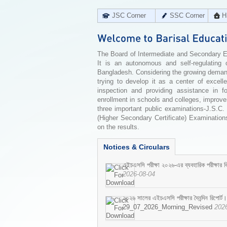
JSC Corner
SSC Corner
H
The Board of Intermediate and Secondary Edu
It is an autonomous and self-regulating 
Bangladesh. Considering the growing demand 
trying to develop it as a center of excell
inspection and providing assistance in f
enrollment in schools and colleges, improv
three important public examinations-J.S.C.
(Higher Secondary Certificate) Examinations
on the results.
Notices & Circulars
এইচএসসি পরীক্ষা ২০২৬-এর ব্যবহারিক পরীক্ষার বি
2026-08-04
২০২৬ সালের এইচএসসি পরীক্ষার দৈনন্দিন রিপোর্ট।
29_07_2026_Morning_Revised
202