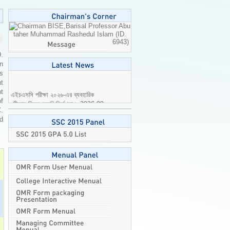
Professor Abu
taher Muhammad Rashedul Islam (ID.
6943)
9.
n
is
t
এইচএসসি পরীক্ষা ২০২৬-এর ব্যবহারিক
t
পরীক্ষার বিষয়ে জরুরি নির্দেশনা।
2026-08-
of
04
C.
ed