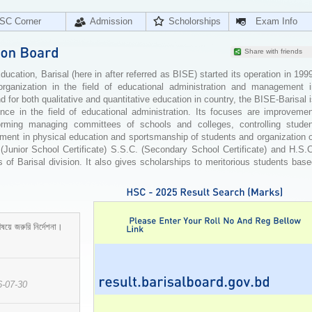
SC Corner
Admission
Scholorships
Exam Info
Share with friends
cation, Barisal (here in after referred as BISE) started its operation in 199
organization in the field of educational administration and management i
for both qualitative and quantitative education in country, the BISE-Barisal 
ence in the field of educational administration. Its focuses are improvemen
orming managing committees of schools and colleges, controlling studen
ement in physical education and sportsmanship of students and organization 
 (Junior School Certificate) S.S.C. (Secondary School Certificate) and H.S.
 of Barisal division. It also gives scholarships to meritorious students bas
ষয়ে জরুরি নির্দেশনা।
6-07-30