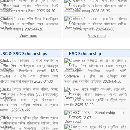
এসএসসি পরীক্ষা- ২০২৬ (বিষয়ঃ হিসাব
এইচএসসি -২০২৬ ব্যবহারিক পরীক্ষার
বিজ্ঞান-১৪৬) প্রধান পরীক্ষকদের নিকট
অভ্যন্তরীন ও বহিরাগত পরীক্ষকদের তালিকা
উত্তরপত্র পাঠাবার ঠিকানা
2026-06-10
(জেলা-বরগুনা)
2026-08-06
এসএসসি ২০২৬ পরীক্ষার্থীদের বিষয়ভিত্তিক
এইচএসসি -২০২৬ ব্যবহারিক পরীক্ষার
বহিষ্কার ও অনুপস্থিত তথ্য অনলাইনে
অভ্যন্তরীন ও বহিরাগত পরীক্ষকদের তালিকা
প্রেরণ প্রসঙ্গে।
2026-06-10
(জেলা-(পটুয়াখালী)
2026-08-06
View more
View more
২০২৫-২৬ অর্থবছরে ২য় ধাপে মাধ্যমিক ও
২০২৫-২৬ অর্থবছরে ২য় ধাপে মাধ্যমিক ও
উচ্চ শিক্ষা অধিদপ্তরের রাজস্ব খাতভুক্ত
উচ্চ শিক্ষা অধিদপ্তরের রাজস্ব খাতভুক্ত
উপবৃত্তি শিক্ষার্থীদের তত্যাদি MIS
উপবৃত্তি শিক্ষার্থীদের তত্যাদি MIS
ftware এ এন্ট্রি এবং এন্ট্রিকৃত তথ্য
Software এ এন্ট্রি এবং এন্ট্রিকৃত তথ্য
শোধনের সময়সীমা বর্ধিতকরন
2026-04-30
সংশোধনের সময়সীমা বর্ধিতকরন
2026-04-30
২০২৫ সালের জুনিয়র বৃত্তি পরীক্ষা, বিষয়:
২০২৫ সালে অনুষ্ঠিত এসএসসি/এইচএসসি/
বাংলাদেশ ও বিশ্ব পরিচয় (১৫০) উত্তরপত্র
সমমান পরীক্ষায় জিপিএ-৫ প্রাপ্ত মেধাবী
মূল্যায়নের জন্য নমুনা উত্তরমালা।
স্কাউট ও রোভার স্কাউটদের স্বীকৃতি প্রদান
ল্যায়নের সাথে সংশ্লিষ্ট পরীক্ষক ও প্রধান
সম্পর্কীয়
2025-12-29
ীক্ষকগণ।
2026-01-06
HSC-2025 Scholarship List
২০২৫ সালের জুনিয়র বৃত্তি পরীক্ষায় প্রধান
2025-12-07
পরীক্ষকদের অধীন পরীক্ষকদের তালিকা, বিষয়
রাজস্ব খাত ভুক্ত বিভিন্ন শ্রেনীতে বৃত্তি
বাংলাদেশ ও বিশ্বপরিচয়; কোড- ১৫০