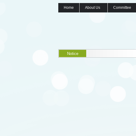
Home
About Us
Committee
Notice