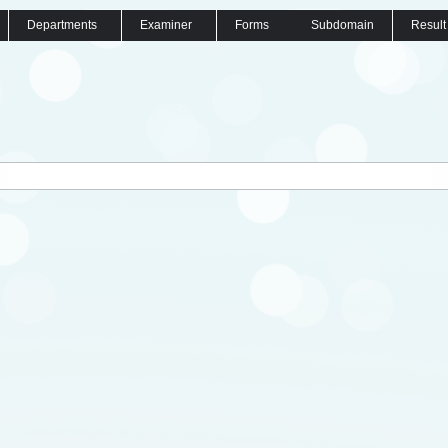
Departments
Examiner
Forms
Subdomain
Result