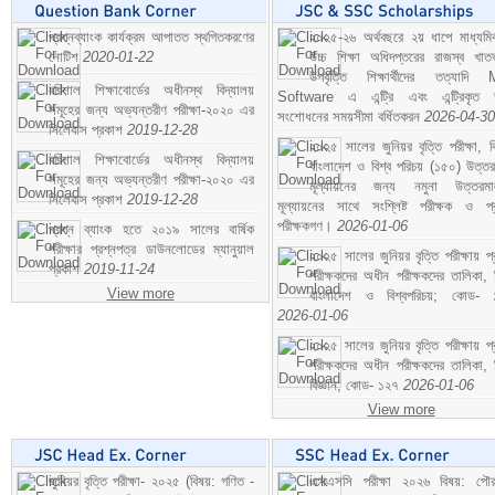
প্রশ্নব্যাংক কার্যক্রম আপাতত স্থগিতকরণের
২০২৫-২৬ অর্থবছরে ২য় ধাপে মাধ্যম
নোটিশ
2020-01-22
উচ্চ শিক্ষা অধিদপ্তরের রাজস্ব খাতভ
উপবৃত্তি শিক্ষার্থীদের তত্যাদি
বরিশাল শিক্ষাবোর্ডের অধীনস্থ বিদ্যালয়
Software এ এন্ট্রি এবং এন্ট্রিকৃত 
সমূহের জন্য অভ্যন্তরীণ পরীক্ষা-২০২০ এর
সংশোধনের সময়সীমা বর্ধিতকরন
2026-04-30
সিলেবাস প্রকাশ
2019-12-28
২০২৫ সালের জুনিয়র বৃত্তি পরীক্ষা, ব
বরিশাল শিক্ষাবোর্ডের অধীনস্থ বিদ্যালয়
বাংলাদেশ ও বিশ্ব পরিচয় (১৫০) উত্তর
সমূহের জন্য অভ্যন্তরীণ পরীক্ষা-২০২০ এর
মূল্যায়নের জন্য নমুনা উত্তরম
সিলেবাস প্রকাশ
2019-12-28
মূল্যায়নের সাথে সংশ্লিষ্ট পরীক্ষক ও প্
পরীক্ষকগণ।
2026-01-06
প্রশ্ন ব্যাংক হতে ২০১৯ সালের বার্ষিক
পরীক্ষার প্রশ্নপত্র ডাউনলোডের ম্যানুয়াল
২০২৫ সালের জুনিয়র বৃত্তি পরীক্ষায় প্
প্রকাশ
2019-11-24
পরীক্ষকদের অধীন পরীক্ষকদের তালিকা, 
View more
বাংলাদেশ ও বিশ্বপরিচয়; কোড- 
2026-01-06
২০২৫ সালের জুনিয়র বৃত্তি পরীক্ষায় প্
পরীক্ষকদের অধীন পরীক্ষকদের তালিকা, 
বিজ্ঞান; কোড- ১২৭
2026-01-06
View more
জুনিয়র বৃত্তি পরীক্ষা- ২০২৫ (বিষয়: গণিত -
এসএসসি পরীক্ষা ২০২৬ বিষয়: পৌর