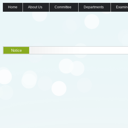
Home
About Us
Committee
Departments
Examin
Notice