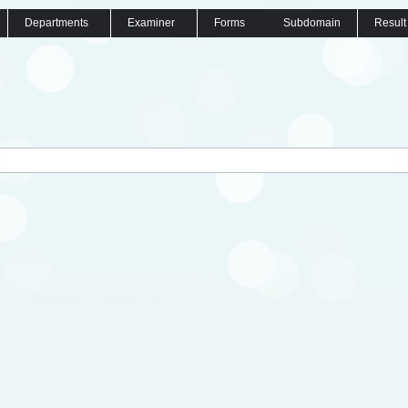
Departments
Examiner
Forms
Subdomain
Result