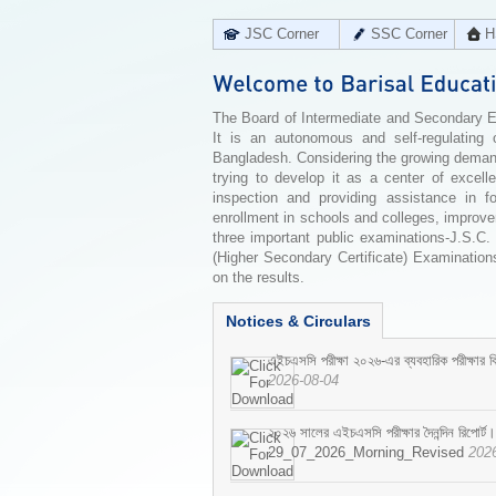
JSC Corner
SSC Corner
H
The Board of Intermediate and Secondary Edu
It is an autonomous and self-regulating 
Bangladesh. Considering the growing demand 
trying to develop it as a center of excell
inspection and providing assistance in f
enrollment in schools and colleges, improv
three important public examinations-J.S.C.
(Higher Secondary Certificate) Examinations
on the results.
Notices & Circulars
এইচএসসি পরীক্ষা ২০২৬-এর ব্যবহারিক পরীক্ষার বি
2026-08-04
২০২৬ সালের এইচএসসি পরীক্ষার দৈনন্দিন রিপোর্ট।
29_07_2026_Morning_Revised
202