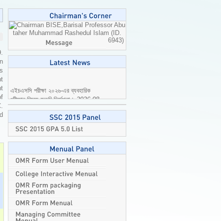
Professor Abu
taher Muhammad Rashedul Islam (ID.
6943)
9.
n
is
t
এইচএসসি পরীক্ষা ২০২৬-এর ব্যবহারিক
t
পরীক্ষার বিষয়ে জরুরি নির্দেশনা।
2026-08-
of
04
C.
ed