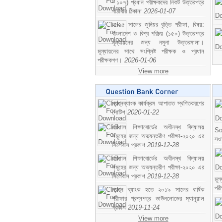
- ১০৭) প্রধান পরীক্ষকদের নিকট উত্তরপত্র
পাঠাবার ঠিকানা
2026-01-07
২০২৫ সালের জুনিয়র বৃত্তি পরীক্ষা, বিষয়:
বাংলাদেশ ও বিশ্ব পরিচয় (১৫০) উত্তরপত্র
মূল্যায়নের জন্য নমুনা উত্তরমালা।
মূল্যায়নের সাথে সংশ্লিষ্ট পরীক্ষক ও প্রধান
পরীক্ষকগণ।
2026-01-06
View more
প্রশ্নব্যাংক কার্যক্রম আপাতত স্থগিতকরণের
নোটিশ
2020-01-22
বরিশাল শিক্ষাবোর্ডের অধীনস্থ বিদ্যালয়
So
সমূহের জন্য অভ্যন্তরীণ পরীক্ষা-২০২০ এর
সং
সিলেবাস প্রকাশ
2019-12-28
বরিশাল শিক্ষাবোর্ডের অধীনস্থ বিদ্যালয়
সমূহের জন্য অভ্যন্তরীণ পরীক্ষা-২০২০ এর
সিলেবাস প্রকাশ
2019-12-28
মূ
পর
প্রশ্ন ব্যাংক হতে ২০১৯ সালের বার্ষিক
পরীক্ষার প্রশ্নপত্র ডাউনলোডের ম্যানুয়াল
প্রকাশ
2019-11-24
View more