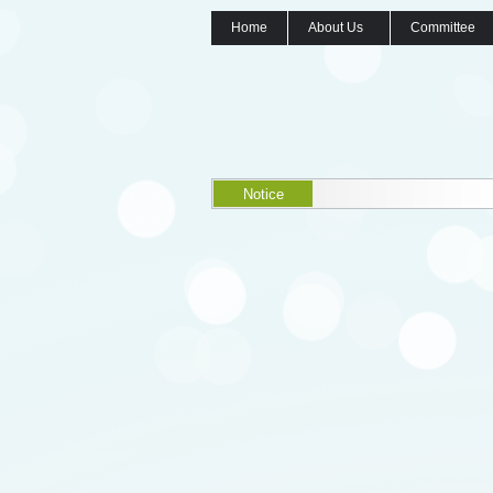
Home
About Us
Committee
Notice