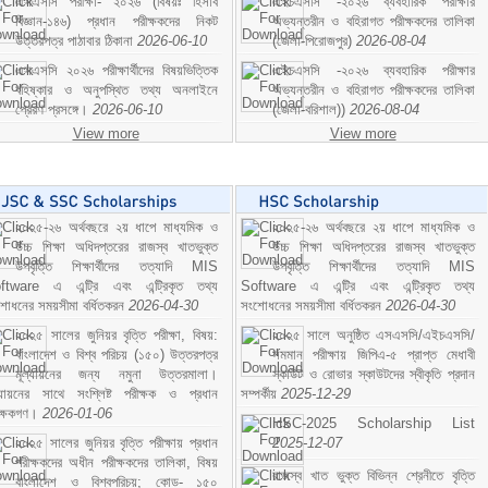
এসএসসি পরীক্ষা- ২০২৬ (বিষয়ঃ হিসাব
এইচএসসি -২০২৬ ব্যবহারিক পরীক্ষার
বিজ্ঞান-১৪৬) প্রধান পরীক্ষকদের নিকট
অভ্যন্তরীন ও বহিরাগত পরীক্ষকদের তালিকা
উত্তরপত্র পাঠাবার ঠিকানা
2026-06-10
(জেলা-পিরোজপুর)
2026-08-04
এসএসসি ২০২৬ পরীক্ষার্থীদের বিষয়ভিত্তিক
এইচএসসি -২০২৬ ব্যবহারিক পরীক্ষার
বহিষ্কার ও অনুপস্থিত তথ্য অনলাইনে
অভ্যন্তরীন ও বহিরাগত পরীক্ষকদের তালিকা
প্রেরণ প্রসঙ্গে।
2026-06-10
(জেলা-বরিশাল))
2026-08-04
View more
View more
২০২৫-২৬ অর্থবছরে ২য় ধাপে মাধ্যমিক ও
২০২৫-২৬ অর্থবছরে ২য় ধাপে মাধ্যমিক ও
উচ্চ শিক্ষা অধিদপ্তরের রাজস্ব খাতভুক্ত
উচ্চ শিক্ষা অধিদপ্তরের রাজস্ব খাতভুক্ত
উপবৃত্তি শিক্ষার্থীদের তত্যাদি MIS
উপবৃত্তি শিক্ষার্থীদের তত্যাদি MIS
ftware এ এন্ট্রি এবং এন্ট্রিকৃত তথ্য
Software এ এন্ট্রি এবং এন্ট্রিকৃত তথ্য
শোধনের সময়সীমা বর্ধিতকরন
2026-04-30
সংশোধনের সময়সীমা বর্ধিতকরন
2026-04-30
২০২৫ সালের জুনিয়র বৃত্তি পরীক্ষা, বিষয়:
২০২৫ সালে অনুষ্ঠিত এসএসসি/এইচএসসি/
বাংলাদেশ ও বিশ্ব পরিচয় (১৫০) উত্তরপত্র
সমমান পরীক্ষায় জিপিএ-৫ প্রাপ্ত মেধাবী
মূল্যায়নের জন্য নমুনা উত্তরমালা।
স্কাউট ও রোভার স্কাউটদের স্বীকৃতি প্রদান
ল্যায়নের সাথে সংশ্লিষ্ট পরীক্ষক ও প্রধান
সম্পর্কীয়
2025-12-29
ীক্ষকগণ।
2026-01-06
HSC-2025 Scholarship List
২০২৫ সালের জুনিয়র বৃত্তি পরীক্ষায় প্রধান
2025-12-07
পরীক্ষকদের অধীন পরীক্ষকদের তালিকা, বিষয়
রাজস্ব খাত ভুক্ত বিভিন্ন শ্রেনীতে বৃত্তি
বাংলাদেশ ও বিশ্বপরিচয়; কোড- ১৫০