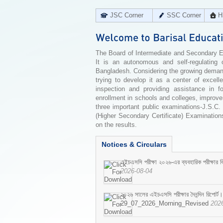
JSC Corner
SSC Corner
H
The Board of Intermediate and Secondary Edu
It is an autonomous and self-regulating 
Bangladesh. Considering the growing demand 
trying to develop it as a center of excell
inspection and providing assistance in f
enrollment in schools and colleges, improv
three important public examinations-J.S.C.
(Higher Secondary Certificate) Examinations
on the results.
Notices & Circulars
এইচএসসি পরীক্ষা ২০২৬-এর ব্যবহারিক পরীক্ষার বি
2026-08-04
২০২৬ সালের এইচএসসি পরীক্ষার দৈনন্দিন রিপোর্ট।
29_07_2026_Morning_Revised
202