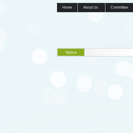
Home
About Us
Committee
Notice