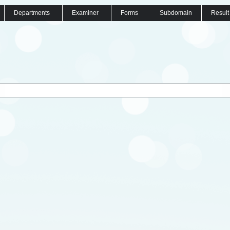
Departments
Examiner
Forms
Subdomain
Result