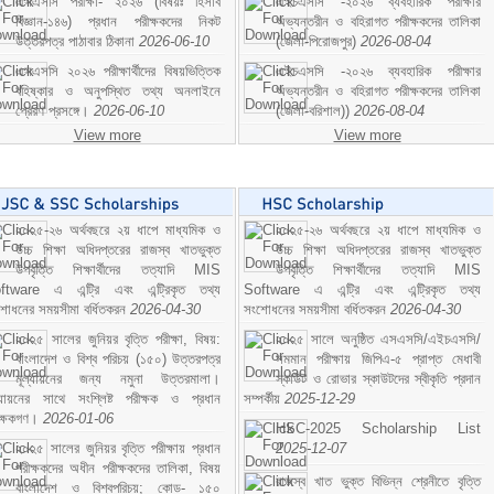
এসএসসি পরীক্ষা- ২০২৬ (বিষয়ঃ হিসাব
এইচএসসি -২০২৬ ব্যবহারিক পরীক্ষার
বিজ্ঞান-১৪৬) প্রধান পরীক্ষকদের নিকট
অভ্যন্তরীন ও বহিরাগত পরীক্ষকদের তালিকা
উত্তরপত্র পাঠাবার ঠিকানা
2026-06-10
(জেলা-পিরোজপুর)
2026-08-04
এসএসসি ২০২৬ পরীক্ষার্থীদের বিষয়ভিত্তিক
এইচএসসি -২০২৬ ব্যবহারিক পরীক্ষার
বহিষ্কার ও অনুপস্থিত তথ্য অনলাইনে
অভ্যন্তরীন ও বহিরাগত পরীক্ষকদের তালিকা
প্রেরণ প্রসঙ্গে।
2026-06-10
(জেলা-বরিশাল))
2026-08-04
View more
View more
২০২৫-২৬ অর্থবছরে ২য় ধাপে মাধ্যমিক ও
২০২৫-২৬ অর্থবছরে ২য় ধাপে মাধ্যমিক ও
উচ্চ শিক্ষা অধিদপ্তরের রাজস্ব খাতভুক্ত
উচ্চ শিক্ষা অধিদপ্তরের রাজস্ব খাতভুক্ত
উপবৃত্তি শিক্ষার্থীদের তত্যাদি MIS
উপবৃত্তি শিক্ষার্থীদের তত্যাদি MIS
ftware এ এন্ট্রি এবং এন্ট্রিকৃত তথ্য
Software এ এন্ট্রি এবং এন্ট্রিকৃত তথ্য
শোধনের সময়সীমা বর্ধিতকরন
2026-04-30
সংশোধনের সময়সীমা বর্ধিতকরন
2026-04-30
২০২৫ সালের জুনিয়র বৃত্তি পরীক্ষা, বিষয়:
২০২৫ সালে অনুষ্ঠিত এসএসসি/এইচএসসি/
বাংলাদেশ ও বিশ্ব পরিচয় (১৫০) উত্তরপত্র
সমমান পরীক্ষায় জিপিএ-৫ প্রাপ্ত মেধাবী
মূল্যায়নের জন্য নমুনা উত্তরমালা।
স্কাউট ও রোভার স্কাউটদের স্বীকৃতি প্রদান
ল্যায়নের সাথে সংশ্লিষ্ট পরীক্ষক ও প্রধান
সম্পর্কীয়
2025-12-29
ীক্ষকগণ।
2026-01-06
HSC-2025 Scholarship List
২০২৫ সালের জুনিয়র বৃত্তি পরীক্ষায় প্রধান
2025-12-07
পরীক্ষকদের অধীন পরীক্ষকদের তালিকা, বিষয়
রাজস্ব খাত ভুক্ত বিভিন্ন শ্রেনীতে বৃত্তি
বাংলাদেশ ও বিশ্বপরিচয়; কোড- ১৫০