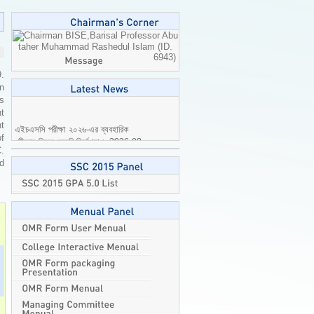
Professor Abu
taher Muhammad Rashedul Islam (ID.
6943)
9.
n
is
t
এইচএসসি পরীক্ষা ২০২৬-এর ব্যবহারিক
t
পরীক্ষার বিষয়ে জরুরি নির্দেশনা।
2026-08-
of
04
C.
ed