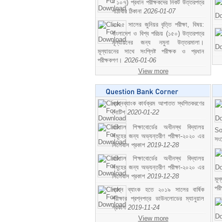
- ১০৭) প্রধান পরীক্ষকদের নিকট উত্তরপত্র
পাঠাবার ঠিকানা
2026-01-07
২০২৫ সালের জুনিয়র বৃত্তি পরীক্ষা, বিষয়:
বাংলাদেশ ও বিশ্ব পরিচয় (১৫০) উত্তরপত্র
মূল্যায়নের জন্য নমুনা উত্তরমালা।
মূল্যায়নের সাথে সংশ্লিষ্ট পরীক্ষক ও প্রধান
পরীক্ষকগণ।
2026-01-06
View more
প্রশ্নব্যাংক কার্যক্রম আপাতত স্থগিতকরণের
নোটিশ
2020-01-22
বরিশাল শিক্ষাবোর্ডের অধীনস্থ বিদ্যালয়
So
সমূহের জন্য অভ্যন্তরীণ পরীক্ষা-২০২০ এর
সং
সিলেবাস প্রকাশ
2019-12-28
বরিশাল শিক্ষাবোর্ডের অধীনস্থ বিদ্যালয়
সমূহের জন্য অভ্যন্তরীণ পরীক্ষা-২০২০ এর
সিলেবাস প্রকাশ
2019-12-28
মূ
পর
প্রশ্ন ব্যাংক হতে ২০১৯ সালের বার্ষিক
পরীক্ষার প্রশ্নপত্র ডাউনলোডের ম্যানুয়াল
প্রকাশ
2019-11-24
View more