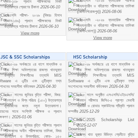
এইচএসসি -২০২৬ ব্যবহারিক পরীক্ষার
কোড-১৩৮ প্রধান পরীক্ষকদের নিকট
অভ্যন্তরীন ও বহিরাগত পরীক্ষকদের তালিকা
উত্তরপত্র প্রেরণের ঠিকানা
2026-06-10
(জেলা-পিরোজপুর))
2026-08-06
এসএসসি পরীক্ষা- ২০২৬ (বিষয়ঃ হিসাব
এইচএসসি -২০২৬ ব্যবহারিক পরীক্ষার
বিজ্ঞান-১৪৬) প্রধান পরীক্ষকদের নিকট
অভ্যন্তরীন ও বহিরাগত পরীক্ষকদের তালিকা
উত্তরপত্র পাঠাবার ঠিকানা
2026-06-10
(জেলা-ভোলা))
2026-08-06
View more
View more
২০২৫-২৬ অর্থবছরে ২য় ধাপে মাধ্যমিক ও
২০২৫-২৬ অর্থবছরে ২য় ধাপে মাধ্যমিক ও
উচ্চ শিক্ষা অধিদপ্তরের রাজস্ব খাতভুক্ত
উচ্চ শিক্ষা অধিদপ্তরের রাজস্ব খাতভুক্ত
উপবৃত্তি শিক্ষার্থীদের তত্যাদি MIS
উপবৃত্তি শিক্ষার্থীদের তত্যাদি MIS
ftware এ এন্ট্রি এবং এন্ট্রিকৃত তথ্য
Software এ এন্ট্রি এবং এন্ট্রিকৃত তথ্য
শোধনের সময়সীমা বর্ধিতকরন
2026-04-30
সংশোধনের সময়সীমা বর্ধিতকরন
2026-04-30
২০২৫ সালের জুনিয়র বৃত্তি পরীক্ষা, বিষয়:
২০২৫ সালে অনুষ্ঠিত এসএসসি/এইচএসসি/
বাংলাদেশ ও বিশ্ব পরিচয় (১৫০) উত্তরপত্র
সমমান পরীক্ষায় জিপিএ-৫ প্রাপ্ত মেধাবী
মূল্যায়নের জন্য নমুনা উত্তরমালা।
স্কাউট ও রোভার স্কাউটদের স্বীকৃতি প্রদান
ল্যায়নের সাথে সংশ্লিষ্ট পরীক্ষক ও প্রধান
সম্পর্কীয়
2025-12-29
ীক্ষকগণ।
2026-01-06
HSC-2025 Scholarship List
২০২৫ সালের জুনিয়র বৃত্তি পরীক্ষায় প্রধান
2025-12-07
পরীক্ষকদের অধীন পরীক্ষকদের তালিকা, বিষয়
রাজস্ব খাত ভুক্ত বিভিন্ন শ্রেনীতে বৃত্তি
বাংলাদেশ ও বিশ্বপরিচয়; কোড- ১৫০