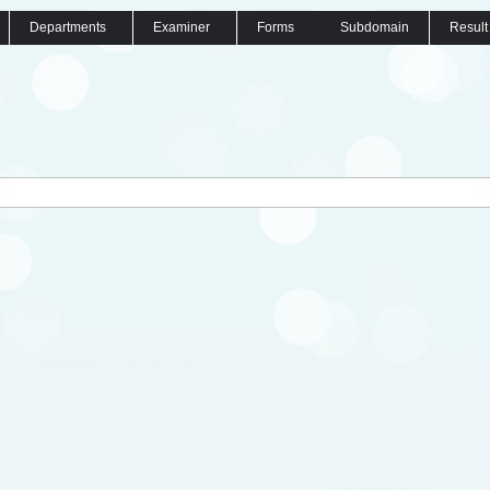
Departments
Examiner
Forms
Subdomain
Result