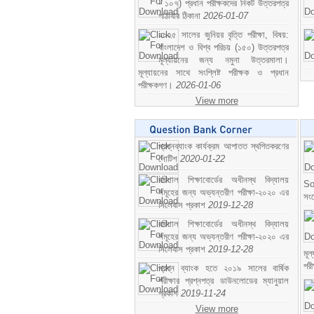
- ১০৭) প্রধান পরীক্ষকদের নিকট উত্তরপত্র
পাঠাবার ঠিকানা
2026-01-07
২০২৫ সালের জুনিয়র বৃত্তি পরীক্ষা, বিষয়:
বাংলাদেশ ও বিশ্ব পরিচয় (১৫০) উত্তরপত্র
মূল্যায়নের জন্য নমুনা উত্তরমালা।
মূল্যায়নের সাথে সংশ্লিষ্ট পরীক্ষক ও প্রধান
পরীক্ষকগণ।
2026-01-06
View more
প্রশ্নব্যাংক কার্যক্রম আপাতত স্থগিতকরণের
নোটিশ
2020-01-22
বরিশাল শিক্ষাবোর্ডের অধীনস্থ বিদ্যালয়
So
সমূহের জন্য অভ্যন্তরীণ পরীক্ষা-২০২০ এর
সং
সিলেবাস প্রকাশ
2019-12-28
বরিশাল শিক্ষাবোর্ডের অধীনস্থ বিদ্যালয়
সমূহের জন্য অভ্যন্তরীণ পরীক্ষা-২০২০ এর
সিলেবাস প্রকাশ
2019-12-28
মূ
পর
প্রশ্ন ব্যাংক হতে ২০১৯ সালের বার্ষিক
পরীক্ষার প্রশ্নপত্র ডাউনলোডের ম্যানুয়াল
প্রকাশ
2019-11-24
View more