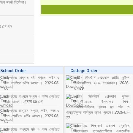
ষয়ে জরুরি নির্দেশনা।
6-07-30
ছাড়পত্রের মাধ্যমে ষষ্ঠ, সপ্তম, অষ্টম ও
প্রাইম মিনিস্টার্স গোল্ডকাপ জাতীয় ফুটবল
নবম শ্রেণিতে ভর্তির আদেশ ।
2026-08-
প্রতিযোগিতায় ২০২৬ সংক্রান্ত।
2026-
06
07-29
ছাড়পত্রের মাধ্যমে সপ্তম ও অষ্টম শ্রেণিতে
প্রাইম মিনিস্টার্স গোল্ডকাপ ফুটবল
ভর্তির আদেশ।
2026-08-06
টুর্নামেন্ট-২০২৬ উপলক্ষ্যে শিক্ষা
প্রতিষ্ঠানভিত্তিক ফুটবল দল গঠন ও
ছাড়পত্রের মাধ্যমে সপ্তম, অষ্টম, নবম ও
প্রস্তুতিমূলক কার্যক্রম গ্রহণ প্রসঙ্গে।
2026-07-
দশম শ্রেণিতে ভর্তির আদেশ।
2026-08-
22
03
২০২৫-২৬ শিক্ষাবর্ষে একাদশ শ্রেণিতে
ছাড়পত্রের মাধ্যমে ষষ্ঠ ও নবম শ্রেণিতে
অধ্যয়নরত ছাত্র/ছাত্রীদের একাডেমিক