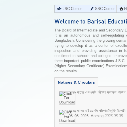
JSC Corner
SSC Corner
H
The Board of Intermediate and Secondary Edu
It is an autonomous and self-regulating 
Bangladesh. Considering the growing demand 
trying to develop it as a center of excell
inspection and providing assistance in f
enrollment in schools and colleges, improv
three important public examinations-J.S.C.
(Higher Secondary Certificate) Examinations
on the results.
Notices & Circulars
২০২৬ সালের এসএসসি পরীক্ষার ফলাফল প্রকাশ
২০২৬ সালের এইচএসসি পরীক্ষার দৈনন্দিন রিপোর্ট।
08_08_2026_Morning
2026-08-08