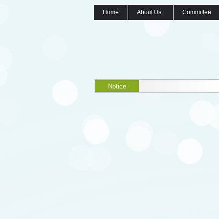
Home
About Us
Committee
Notice