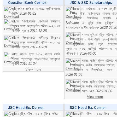
প্রশ্নব্যাংক কার্যক্রম আপাতত স্থগিতকরণের
২০২৫-২৬ অর্থবছরে ২য় ধাপে মাধ্যম
নোটিশ
2020-01-22
উচ্চ শিক্ষা অধিদপ্তরের রাজস্ব খাতভ
উপবৃত্তি শিক্ষার্থীদের তত্যাদি
বরিশাল শিক্ষাবোর্ডের অধীনস্থ বিদ্যালয়
Software এ এন্ট্রি এবং এন্ট্রিকৃত 
সমূহের জন্য অভ্যন্তরীণ পরীক্ষা-২০২০ এর
সংশোধনের সময়সীমা বর্ধিতকরন
2026-04-30
সিলেবাস প্রকাশ
2019-12-28
২০২৫ সালের জুনিয়র বৃত্তি পরীক্ষা, ব
বরিশাল শিক্ষাবোর্ডের অধীনস্থ বিদ্যালয়
বাংলাদেশ ও বিশ্ব পরিচয় (১৫০) উত্তর
সমূহের জন্য অভ্যন্তরীণ পরীক্ষা-২০২০ এর
মূল্যায়নের জন্য নমুনা উত্তরম
সিলেবাস প্রকাশ
2019-12-28
মূল্যায়নের সাথে সংশ্লিষ্ট পরীক্ষক ও প্
পরীক্ষকগণ।
2026-01-06
প্রশ্ন ব্যাংক হতে ২০১৯ সালের বার্ষিক
পরীক্ষার প্রশ্নপত্র ডাউনলোডের ম্যানুয়াল
২০২৫ সালের জুনিয়র বৃত্তি পরীক্ষায় প্
প্রকাশ
2019-11-24
পরীক্ষকদের অধীন পরীক্ষকদের তালিকা, 
View more
বাংলাদেশ ও বিশ্বপরিচয়; কোড- 
2026-01-06
২০২৫ সালের জুনিয়র বৃত্তি পরীক্ষায় প্
পরীক্ষকদের অধীন পরীক্ষকদের তালিকা, 
বিজ্ঞান; কোড- ১২৭
2026-01-06
View more
জুনিয়র বৃত্তি পরীক্ষা- ২০২৫ (বিষয়: গণিত -
এসএসসি পরীক্ষা ২০২৬ বিষয়: পৌর