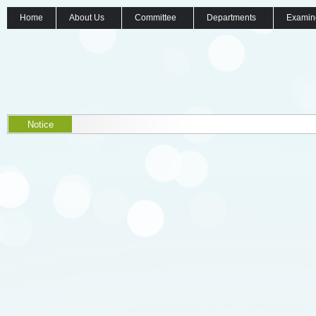
Home
About Us
Committee
Departments
Examin
Notice