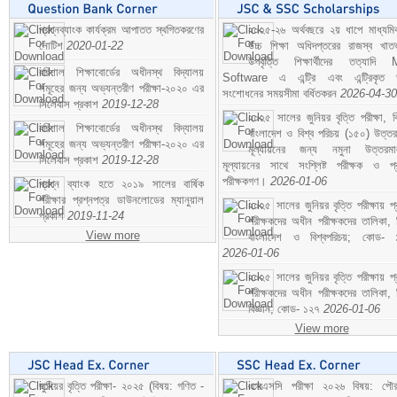
প্রশ্নব্যাংক কার্যক্রম আপাতত স্থগিতকরণের
২০২৫-২৬ অর্থবছরে ২য় ধাপে মাধ্যম
নোটিশ
2020-01-22
উচ্চ শিক্ষা অধিদপ্তরের রাজস্ব খাতভ
উপবৃত্তি শিক্ষার্থীদের তত্যাদি
বরিশাল শিক্ষাবোর্ডের অধীনস্থ বিদ্যালয়
Software এ এন্ট্রি এবং এন্ট্রিকৃত 
সমূহের জন্য অভ্যন্তরীণ পরীক্ষা-২০২০ এর
সংশোধনের সময়সীমা বর্ধিতকরন
2026-04-30
সিলেবাস প্রকাশ
2019-12-28
২০২৫ সালের জুনিয়র বৃত্তি পরীক্ষা, ব
বরিশাল শিক্ষাবোর্ডের অধীনস্থ বিদ্যালয়
বাংলাদেশ ও বিশ্ব পরিচয় (১৫০) উত্তর
সমূহের জন্য অভ্যন্তরীণ পরীক্ষা-২০২০ এর
মূল্যায়নের জন্য নমুনা উত্তরম
সিলেবাস প্রকাশ
2019-12-28
মূল্যায়নের সাথে সংশ্লিষ্ট পরীক্ষক ও প্
পরীক্ষকগণ।
2026-01-06
প্রশ্ন ব্যাংক হতে ২০১৯ সালের বার্ষিক
পরীক্ষার প্রশ্নপত্র ডাউনলোডের ম্যানুয়াল
২০২৫ সালের জুনিয়র বৃত্তি পরীক্ষায় প্
প্রকাশ
2019-11-24
পরীক্ষকদের অধীন পরীক্ষকদের তালিকা, 
View more
বাংলাদেশ ও বিশ্বপরিচয়; কোড- 
2026-01-06
২০২৫ সালের জুনিয়র বৃত্তি পরীক্ষায় প্
পরীক্ষকদের অধীন পরীক্ষকদের তালিকা, 
বিজ্ঞান; কোড- ১২৭
2026-01-06
View more
জুনিয়র বৃত্তি পরীক্ষা- ২০২৫ (বিষয়: গণিত -
এসএসসি পরীক্ষা ২০২৬ বিষয়: পৌর