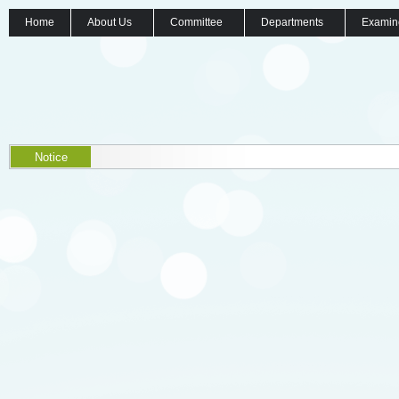
Home
About Us
Committee
Departments
Examin
Notice