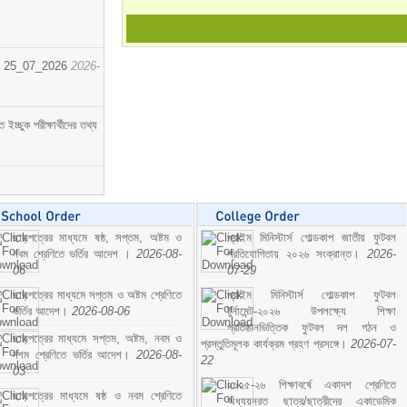
োর্ট। 25_07_2026
2026-
্ছুক পরীক্ষার্থীদের তথ্য
ছাড়পত্রের মাধ্যমে ষষ্ঠ, সপ্তম, অষ্টম ও
প্রাইম মিনিস্টার্স গোল্ডকাপ জাতীয় ফুটবল
নবম শ্রেণিতে ভর্তির আদেশ ।
2026-08-
প্রতিযোগিতায় ২০২৬ সংক্রান্ত।
2026-
06
07-29
ছাড়পত্রের মাধ্যমে সপ্তম ও অষ্টম শ্রেণিতে
প্রাইম মিনিস্টার্স গোল্ডকাপ ফুটবল
ভর্তির আদেশ।
2026-08-06
টুর্নামেন্ট-২০২৬ উপলক্ষ্যে শিক্ষা
প্রতিষ্ঠানভিত্তিক ফুটবল দল গঠন ও
ছাড়পত্রের মাধ্যমে সপ্তম, অষ্টম, নবম ও
প্রস্তুতিমূলক কার্যক্রম গ্রহণ প্রসঙ্গে।
2026-07-
দশম শ্রেণিতে ভর্তির আদেশ।
2026-08-
22
03
২০২৫-২৬ শিক্ষাবর্ষে একাদশ শ্রেণিতে
ছাড়পত্রের মাধ্যমে ষষ্ঠ ও নবম শ্রেণিতে
অধ্যয়নরত ছাত্র/ছাত্রীদের একাডেমিক