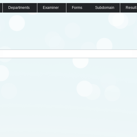
Departments
Examiner
Forms
Subdomain
Result