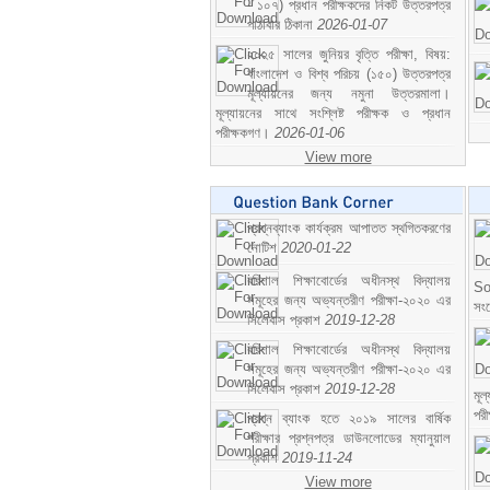
- ১০৭) প্রধান পরীক্ষকদের নিকট উত্তরপত্র
পাঠাবার ঠিকানা
2026-01-07
২০২৫ সালের জুনিয়র বৃত্তি পরীক্ষা, বিষয়:
বাংলাদেশ ও বিশ্ব পরিচয় (১৫০) উত্তরপত্র
মূল্যায়নের জন্য নমুনা উত্তরমালা।
মূল্যায়নের সাথে সংশ্লিষ্ট পরীক্ষক ও প্রধান
পরীক্ষকগণ।
2026-01-06
View more
প্রশ্নব্যাংক কার্যক্রম আপাতত স্থগিতকরণের
নোটিশ
2020-01-22
বরিশাল শিক্ষাবোর্ডের অধীনস্থ বিদ্যালয়
So
সমূহের জন্য অভ্যন্তরীণ পরীক্ষা-২০২০ এর
সং
সিলেবাস প্রকাশ
2019-12-28
বরিশাল শিক্ষাবোর্ডের অধীনস্থ বিদ্যালয়
সমূহের জন্য অভ্যন্তরীণ পরীক্ষা-২০২০ এর
সিলেবাস প্রকাশ
2019-12-28
মূ
পর
প্রশ্ন ব্যাংক হতে ২০১৯ সালের বার্ষিক
পরীক্ষার প্রশ্নপত্র ডাউনলোডের ম্যানুয়াল
প্রকাশ
2019-11-24
View more