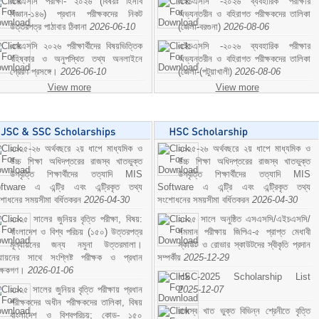
এসএসসি পরীক্ষা- ২০২৬ (বিষয়ঃ হিসাব
এইচএসসি -২০২৬ ব্যবহারিক পরীক্ষার
বিজ্ঞান-১৪৬) প্রধান পরীক্ষকদের নিকট
অভ্যন্তরীন ও বহিরাগত পরীক্ষকদের তালিকা
উত্তরপত্র পাঠাবার ঠিকানা
2026-06-10
(জেলা-বরগুনা)
2026-08-06
এসএসসি ২০২৬ পরীক্ষার্থীদের বিষয়ভিত্তিক
এইচএসসি -২০২৬ ব্যবহারিক পরীক্ষার
বহিষ্কার ও অনুপস্থিত তথ্য অনলাইনে
অভ্যন্তরীন ও বহিরাগত পরীক্ষকদের তালিকা
প্রেরণ প্রসঙ্গে।
2026-06-10
(জেলা-(পটুয়াখালী)
2026-08-06
View more
View more
২০২৫-২৬ অর্থবছরে ২য় ধাপে মাধ্যমিক ও
২০২৫-২৬ অর্থবছরে ২য় ধাপে মাধ্যমিক ও
উচ্চ শিক্ষা অধিদপ্তরের রাজস্ব খাতভুক্ত
উচ্চ শিক্ষা অধিদপ্তরের রাজস্ব খাতভুক্ত
উপবৃত্তি শিক্ষার্থীদের তত্যাদি MIS
উপবৃত্তি শিক্ষার্থীদের তত্যাদি MIS
ftware এ এন্ট্রি এবং এন্ট্রিকৃত তথ্য
Software এ এন্ট্রি এবং এন্ট্রিকৃত তথ্য
শোধনের সময়সীমা বর্ধিতকরন
2026-04-30
সংশোধনের সময়সীমা বর্ধিতকরন
2026-04-30
২০২৫ সালের জুনিয়র বৃত্তি পরীক্ষা, বিষয়:
২০২৫ সালে অনুষ্ঠিত এসএসসি/এইচএসসি/
বাংলাদেশ ও বিশ্ব পরিচয় (১৫০) উত্তরপত্র
সমমান পরীক্ষায় জিপিএ-৫ প্রাপ্ত মেধাবী
মূল্যায়নের জন্য নমুনা উত্তরমালা।
স্কাউট ও রোভার স্কাউটদের স্বীকৃতি প্রদান
ল্যায়নের সাথে সংশ্লিষ্ট পরীক্ষক ও প্রধান
সম্পর্কীয়
2025-12-29
ীক্ষকগণ।
2026-01-06
HSC-2025 Scholarship List
২০২৫ সালের জুনিয়র বৃত্তি পরীক্ষায় প্রধান
2025-12-07
পরীক্ষকদের অধীন পরীক্ষকদের তালিকা, বিষয়
রাজস্ব খাত ভুক্ত বিভিন্ন শ্রেনীতে বৃত্তি
বাংলাদেশ ও বিশ্বপরিচয়; কোড- ১৫০