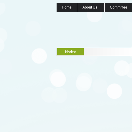
Home
About Us
Committee
Notice