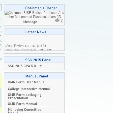
Professor Abu
taher Muhammad Rashedul Islam (ID.
6943)
9.
n
is
t
এইচএসসি পরীক্ষা ২০২৬-এর ব্যবহারিক
t
পরীক্ষার বিষয়ে জরুরি নির্দেশনা।
2026-08-
of
04
C.
ed