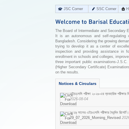
JSC Corner
SSC Corner
H
The Board of Intermediate and Secondary Edu
It is an autonomous and self-regulating 
Bangladesh. Considering the growing demand 
trying to develop it as a center of excell
inspection and providing assistance in f
enrollment in schools and colleges, improv
three important public examinations-J.S.C.
(Higher Secondary Certificate) Examinations
on the results.
Notices & Circulars
এইচএসসি পরীক্ষা ২০২৬-এর ব্যবহারিক পরীক্ষার বি
2026-08-04
২০২৬ সালের এইচএসসি পরীক্ষার দৈনন্দিন রিপোর্ট।
29_07_2026_Morning_Revised
202