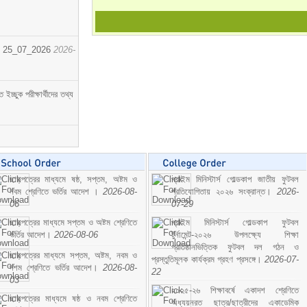
োর্ট। 25_07_2026
2026-
্ছুক পরীক্ষার্থীদের তথ্য
ছাড়পত্রের মাধ্যমে ষষ্ঠ, সপ্তম, অষ্টম ও
প্রাইম মিনিস্টার্স গোল্ডকাপ জাতীয় ফুটবল
নবম শ্রেণিতে ভর্তির আদেশ ।
2026-08-
প্রতিযোগিতায় ২০২৬ সংক্রান্ত।
2026-
06
07-29
ছাড়পত্রের মাধ্যমে সপ্তম ও অষ্টম শ্রেণিতে
প্রাইম মিনিস্টার্স গোল্ডকাপ ফুটবল
ভর্তির আদেশ।
2026-08-06
টুর্নামেন্ট-২০২৬ উপলক্ষ্যে শিক্ষা
প্রতিষ্ঠানভিত্তিক ফুটবল দল গঠন ও
ছাড়পত্রের মাধ্যমে সপ্তম, অষ্টম, নবম ও
প্রস্তুতিমূলক কার্যক্রম গ্রহণ প্রসঙ্গে।
2026-07-
দশম শ্রেণিতে ভর্তির আদেশ।
2026-08-
22
03
২০২৫-২৬ শিক্ষাবর্ষে একাদশ শ্রেণিতে
ছাড়পত্রের মাধ্যমে ষষ্ঠ ও নবম শ্রেণিতে
অধ্যয়নরত ছাত্র/ছাত্রীদের একাডেমিক