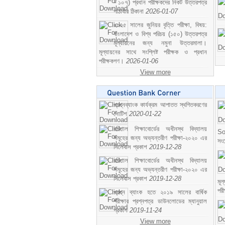
- ১০৭) প্রধান পরীক্ষকদের নিকট উত্তরপত্র
পাঠাবার ঠিকানা
2026-01-07
২০২৫ সালের জুনিয়র বৃত্তি পরীক্ষা, বিষয়:
বাংলাদেশ ও বিশ্ব পরিচয় (১৫০) উত্তরপত্র
মূল্যায়নের জন্য নমুনা উত্তরমালা।
মূল্যায়নের সাথে সংশ্লিষ্ট পরীক্ষক ও প্রধান
পরীক্ষকগণ।
2026-01-06
View more
প্রশ্নব্যাংক কার্যক্রম আপাতত স্থগিতকরণের
নোটিশ
2020-01-22
বরিশাল শিক্ষাবোর্ডের অধীনস্থ বিদ্যালয়
So
সমূহের জন্য অভ্যন্তরীণ পরীক্ষা-২০২০ এর
সং
সিলেবাস প্রকাশ
2019-12-28
বরিশাল শিক্ষাবোর্ডের অধীনস্থ বিদ্যালয়
সমূহের জন্য অভ্যন্তরীণ পরীক্ষা-২০২০ এর
সিলেবাস প্রকাশ
2019-12-28
মূ
পর
প্রশ্ন ব্যাংক হতে ২০১৯ সালের বার্ষিক
পরীক্ষার প্রশ্নপত্র ডাউনলোডের ম্যানুয়াল
প্রকাশ
2019-11-24
View more