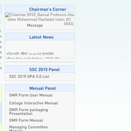
Professor Abu
taher Muhammad Rashedul Islam (ID.
6943)
9.
n
is
t
এইচএসসি পরীক্ষা ২০২৬-এর ব্যবহারিক
t
পরীক্ষার বিষয়ে জরুরি নির্দেশনা।
2026-08-
of
04
C.
ed