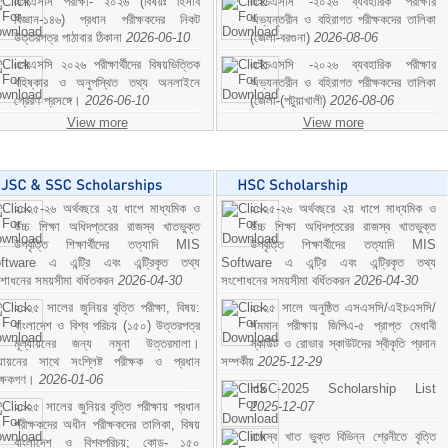
এসএসসি পরীক্ষা- ২০২৬ (বিষয়ঃ হিসাব
এইচএসসি -২০২৬ ব্যবহারিক পরীক্ষার
বিজ্ঞান-১৪৬) প্রধান পরীক্ষকদের নিকট
অভ্যন্তরীন ও বহিরাগত পরীক্ষকদের তালিকা
উত্তরপত্র পাঠাবার ঠিকানা
2026-06-10
(জেলা-বরগুনা)
2026-08-06
এসএসসি ২০২৬ পরীক্ষার্থীদের বিষয়ভিত্তিক
এইচএসসি -২০২৬ ব্যবহারিক পরীক্ষার
বহিষ্কার ও অনুপস্থিত তথ্য অনলাইনে
অভ্যন্তরীন ও বহিরাগত পরীক্ষকদের তালিকা
প্রেরণ প্রসঙ্গে।
2026-06-10
(জেলা-(পটুয়াখালী)
2026-08-06
View more
View more
২০২৫-২৬ অর্থবছরে ২য় ধাপে মাধ্যমিক ও
২০২৫-২৬ অর্থবছরে ২য় ধাপে মাধ্যমিক ও
উচ্চ শিক্ষা অধিদপ্তরের রাজস্ব খাতভুক্ত
উচ্চ শিক্ষা অধিদপ্তরের রাজস্ব খাতভুক্ত
উপবৃত্তি শিক্ষার্থীদের তত্যাদি MIS
উপবৃত্তি শিক্ষার্থীদের তত্যাদি MIS
ftware এ এন্ট্রি এবং এন্ট্রিকৃত তথ্য
Software এ এন্ট্রি এবং এন্ট্রিকৃত তথ্য
শোধনের সময়সীমা বর্ধিতকরন
2026-04-30
সংশোধনের সময়সীমা বর্ধিতকরন
2026-04-30
২০২৫ সালের জুনিয়র বৃত্তি পরীক্ষা, বিষয়:
২০২৫ সালে অনুষ্ঠিত এসএসসি/এইচএসসি/
বাংলাদেশ ও বিশ্ব পরিচয় (১৫০) উত্তরপত্র
সমমান পরীক্ষায় জিপিএ-৫ প্রাপ্ত মেধাবী
মূল্যায়নের জন্য নমুনা উত্তরমালা।
স্কাউট ও রোভার স্কাউটদের স্বীকৃতি প্রদান
ল্যায়নের সাথে সংশ্লিষ্ট পরীক্ষক ও প্রধান
সম্পর্কীয়
2025-12-29
ীক্ষকগণ।
2026-01-06
HSC-2025 Scholarship List
২০২৫ সালের জুনিয়র বৃত্তি পরীক্ষায় প্রধান
2025-12-07
পরীক্ষকদের অধীন পরীক্ষকদের তালিকা, বিষয়
রাজস্ব খাত ভুক্ত বিভিন্ন শ্রেনীতে বৃত্তি
বাংলাদেশ ও বিশ্বপরিচয়; কোড- ১৫০