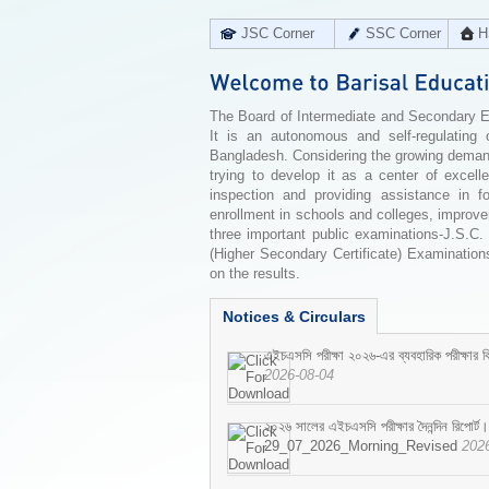
JSC Corner
SSC Corner
H
The Board of Intermediate and Secondary Edu
It is an autonomous and self-regulating 
Bangladesh. Considering the growing demand 
trying to develop it as a center of excell
inspection and providing assistance in f
enrollment in schools and colleges, improv
three important public examinations-J.S.C.
(Higher Secondary Certificate) Examinations
on the results.
Notices & Circulars
এইচএসসি পরীক্ষা ২০২৬-এর ব্যবহারিক পরীক্ষার বি
2026-08-04
২০২৬ সালের এইচএসসি পরীক্ষার দৈনন্দিন রিপোর্ট।
29_07_2026_Morning_Revised
202