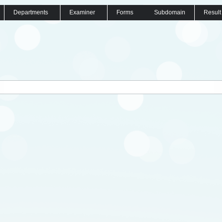
Departments
Examiner
Forms
Subdomain
Result