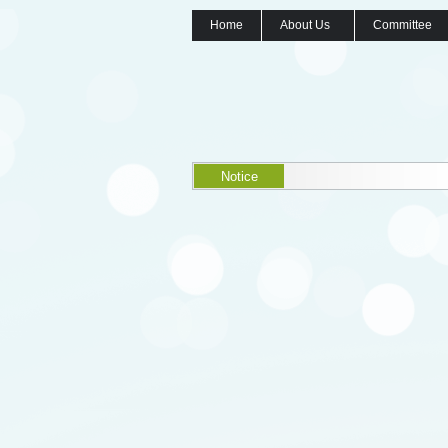
Home
About Us
Committee
Notice