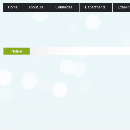
Home
About Us
Committee
Departments
Examin
Notice