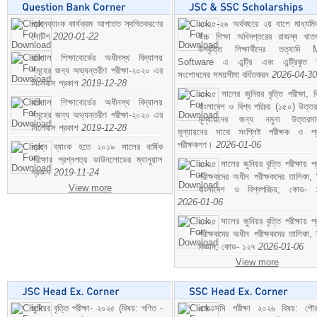
প্রশ্নব্যাংক কার্যক্রম আপাতত স্থগিতকরণের
২০২৫-২৬ অর্থবছরে ২য় ধাপে মাধ্যম
নোটিশ
2020-01-22
উচ্চ শিক্ষা অধিদপ্তরের রাজস্ব খাতভ
উপবৃত্তি শিক্ষার্থীদের তত্যাদি
বরিশাল শিক্ষাবোর্ডের অধীনস্থ বিদ্যালয়
Software এ এন্ট্রি এবং এন্ট্রিকৃত 
সমূহের জন্য অভ্যন্তরীণ পরীক্ষা-২০২০ এর
সংশোধনের সময়সীমা বর্ধিতকরন
2026-04-30
সিলেবাস প্রকাশ
2019-12-28
২০২৫ সালের জুনিয়র বৃত্তি পরীক্ষা, ব
বরিশাল শিক্ষাবোর্ডের অধীনস্থ বিদ্যালয়
বাংলাদেশ ও বিশ্ব পরিচয় (১৫০) উত্তর
সমূহের জন্য অভ্যন্তরীণ পরীক্ষা-২০২০ এর
মূল্যায়নের জন্য নমুনা উত্তরম
সিলেবাস প্রকাশ
2019-12-28
মূল্যায়নের সাথে সংশ্লিষ্ট পরীক্ষক ও প্
পরীক্ষকগণ।
2026-01-06
প্রশ্ন ব্যাংক হতে ২০১৯ সালের বার্ষিক
পরীক্ষার প্রশ্নপত্র ডাউনলোডের ম্যানুয়াল
২০২৫ সালের জুনিয়র বৃত্তি পরীক্ষায় প্
প্রকাশ
2019-11-24
পরীক্ষকদের অধীন পরীক্ষকদের তালিকা, 
View more
বাংলাদেশ ও বিশ্বপরিচয়; কোড- 
2026-01-06
২০২৫ সালের জুনিয়র বৃত্তি পরীক্ষায় প্
পরীক্ষকদের অধীন পরীক্ষকদের তালিকা, 
বিজ্ঞান; কোড- ১২৭
2026-01-06
View more
জুনিয়র বৃত্তি পরীক্ষা- ২০২৫ (বিষয়: গণিত -
এসএসসি পরীক্ষা ২০২৬ বিষয়: পৌর