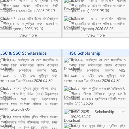
এসএসসি পরীক্ষা- ২০২৬ (বিষয়ঃ হিসাব
এইচএসসি -২০২৬ ব্যবহারিক পরীক্ষার
বিজ্ঞান-১৪৬) প্রধান পরীক্ষকদের নিকট
অভ্যন্তরীন ও বহিরাগত পরীক্ষকদের তালিকা
উত্তরপত্র পাঠাবার ঠিকানা
2026-06-10
(জেলা-বরগুনা)
2026-08-06
এসএসসি ২০২৬ পরীক্ষার্থীদের বিষয়ভিত্তিক
এইচএসসি -২০২৬ ব্যবহারিক পরীক্ষার
বহিষ্কার ও অনুপস্থিত তথ্য অনলাইনে
অভ্যন্তরীন ও বহিরাগত পরীক্ষকদের তালিকা
প্রেরণ প্রসঙ্গে।
2026-06-10
(জেলা-(পটুয়াখালী)
2026-08-06
View more
View more
২০২৫-২৬ অর্থবছরে ২য় ধাপে মাধ্যমিক ও
২০২৫-২৬ অর্থবছরে ২য় ধাপে মাধ্যমিক ও
উচ্চ শিক্ষা অধিদপ্তরের রাজস্ব খাতভুক্ত
উচ্চ শিক্ষা অধিদপ্তরের রাজস্ব খাতভুক্ত
উপবৃত্তি শিক্ষার্থীদের তত্যাদি MIS
উপবৃত্তি শিক্ষার্থীদের তত্যাদি MIS
ftware এ এন্ট্রি এবং এন্ট্রিকৃত তথ্য
Software এ এন্ট্রি এবং এন্ট্রিকৃত তথ্য
শোধনের সময়সীমা বর্ধিতকরন
2026-04-30
সংশোধনের সময়সীমা বর্ধিতকরন
2026-04-30
২০২৫ সালের জুনিয়র বৃত্তি পরীক্ষা, বিষয়:
২০২৫ সালে অনুষ্ঠিত এসএসসি/এইচএসসি/
বাংলাদেশ ও বিশ্ব পরিচয় (১৫০) উত্তরপত্র
সমমান পরীক্ষায় জিপিএ-৫ প্রাপ্ত মেধাবী
মূল্যায়নের জন্য নমুনা উত্তরমালা।
স্কাউট ও রোভার স্কাউটদের স্বীকৃতি প্রদান
ল্যায়নের সাথে সংশ্লিষ্ট পরীক্ষক ও প্রধান
সম্পর্কীয়
2025-12-29
ীক্ষকগণ।
2026-01-06
HSC-2025 Scholarship List
২০২৫ সালের জুনিয়র বৃত্তি পরীক্ষায় প্রধান
2025-12-07
পরীক্ষকদের অধীন পরীক্ষকদের তালিকা, বিষয়
রাজস্ব খাত ভুক্ত বিভিন্ন শ্রেনীতে বৃত্তি
বাংলাদেশ ও বিশ্বপরিচয়; কোড- ১৫০