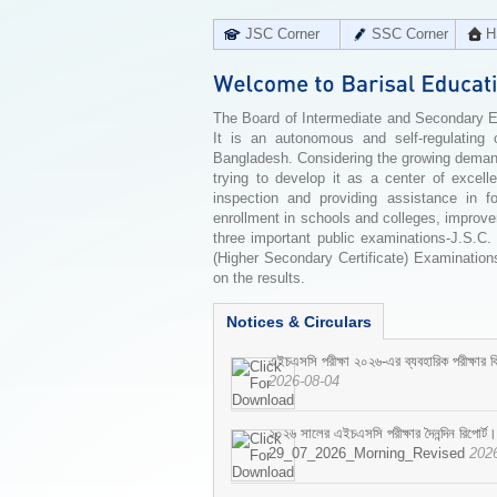
JSC Corner
SSC Corner
H
The Board of Intermediate and Secondary Edu
It is an autonomous and self-regulating 
Bangladesh. Considering the growing demand 
trying to develop it as a center of excell
inspection and providing assistance in f
enrollment in schools and colleges, improv
three important public examinations-J.S.C.
(Higher Secondary Certificate) Examinations
on the results.
Notices & Circulars
এইচএসসি পরীক্ষা ২০২৬-এর ব্যবহারিক পরীক্ষার বি
2026-08-04
২০২৬ সালের এইচএসসি পরীক্ষার দৈনন্দিন রিপোর্ট।
29_07_2026_Morning_Revised
202