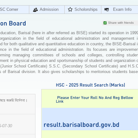
SC Corner
Admission
Scholorships
Exam Info
Share with friends
cation, Barisal (here in after referred as BISE) started its operation in 199
organization in the field of educational administration and management i
for both qualitative and quantitative education in country, the BISE-Barisal 
ence in the field of educational administration. Its focuses are improvemen
orming managing committees of schools and colleges, controlling studen
ement in physical education and sportsmanship of students and organization 
 (Junior School Certificate) S.S.C. (Secondary School Certificate) and H.S.
 of Barisal division. It also gives scholarships to meritorious students bas
ষয়ে জরুরি নির্দেশনা।
6-07-30