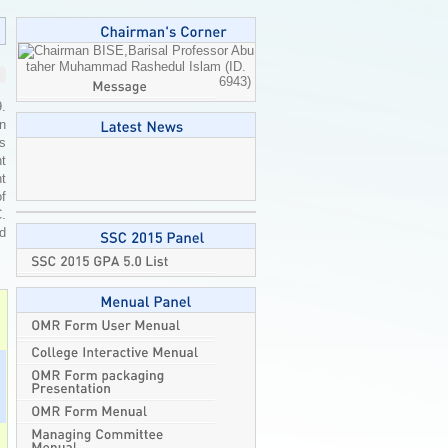
Professor Abu
taher Muhammad Rashedul Islam (ID.
6943)
9.
n
is
t
t
এইচএসসি পরীক্ষা ২০২৬-এর ব্যবহারিক
of
পরীক্ষার বিষয়ে জরুরি নির্দেশনা।
2026-08-
C.
04
ed