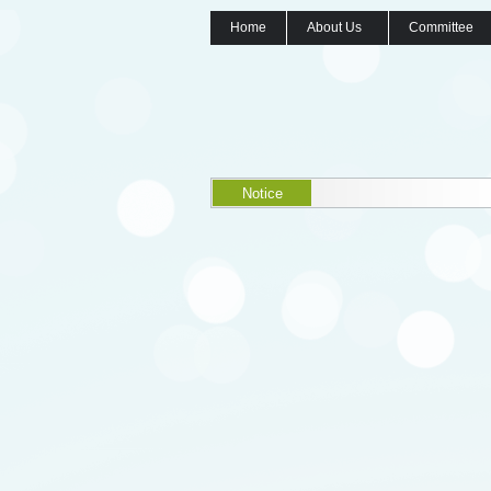
Home
About Us
Committee
Notice