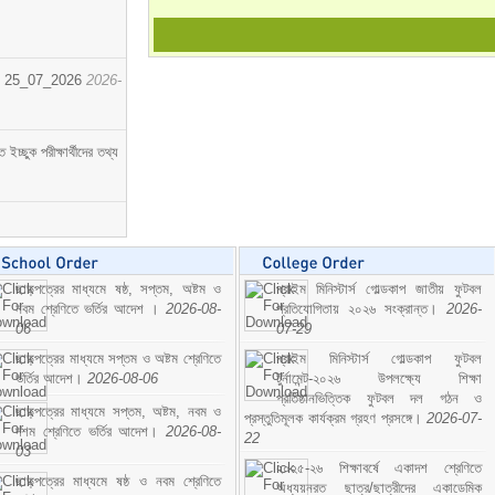
োর্ট। 25_07_2026
2026-
্ছুক পরীক্ষার্থীদের তথ্য
ছাড়পত্রের মাধ্যমে ষষ্ঠ, সপ্তম, অষ্টম ও
প্রাইম মিনিস্টার্স গোল্ডকাপ জাতীয় ফুটবল
নবম শ্রেণিতে ভর্তির আদেশ ।
2026-08-
প্রতিযোগিতায় ২০২৬ সংক্রান্ত।
2026-
06
07-29
ছাড়পত্রের মাধ্যমে সপ্তম ও অষ্টম শ্রেণিতে
প্রাইম মিনিস্টার্স গোল্ডকাপ ফুটবল
ভর্তির আদেশ।
2026-08-06
টুর্নামেন্ট-২০২৬ উপলক্ষ্যে শিক্ষা
প্রতিষ্ঠানভিত্তিক ফুটবল দল গঠন ও
ছাড়পত্রের মাধ্যমে সপ্তম, অষ্টম, নবম ও
প্রস্তুতিমূলক কার্যক্রম গ্রহণ প্রসঙ্গে।
2026-07-
দশম শ্রেণিতে ভর্তির আদেশ।
2026-08-
22
03
২০২৫-২৬ শিক্ষাবর্ষে একাদশ শ্রেণিতে
ছাড়পত্রের মাধ্যমে ষষ্ঠ ও নবম শ্রেণিতে
অধ্যয়নরত ছাত্র/ছাত্রীদের একাডেমিক