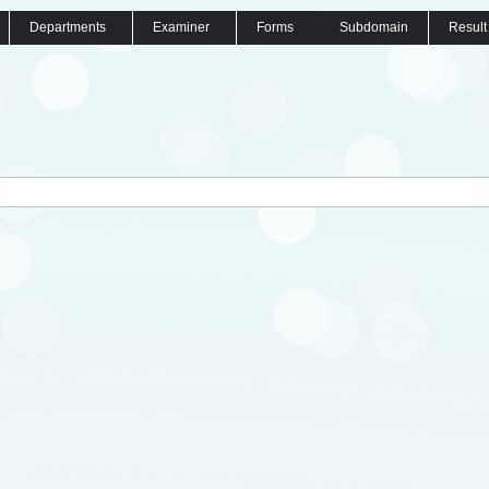
Departments
Examiner
Forms
Subdomain
Result