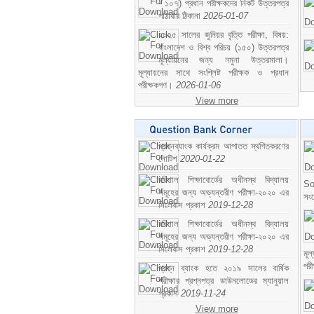
- ১০৭) প্রধান পরীক্ষকদের নিকট উত্তরপত্র
পাঠাবার ঠিকানা
2026-01-07
২০২৫ সালের জুনিয়র বৃত্তি পরীক্ষা, বিষয়:
বাংলাদেশ ও বিশ্ব পরিচয় (১৫০) উত্তরপত্র
মূল্যায়নের জন্য নমুনা উত্তরমালা।
মূল্যায়নের সাথে সংশ্লিষ্ট পরীক্ষক ও প্রধান
পরীক্ষকগণ।
2026-01-06
View more
প্রশ্নব্যাংক কার্যক্রম আপাতত স্থগিতকরণের
নোটিশ
2020-01-22
বরিশাল শিক্ষাবোর্ডের অধীনস্থ বিদ্যালয়
So
সমূহের জন্য অভ্যন্তরীণ পরীক্ষা-২০২০ এর
সং
সিলেবাস প্রকাশ
2019-12-28
বরিশাল শিক্ষাবোর্ডের অধীনস্থ বিদ্যালয়
সমূহের জন্য অভ্যন্তরীণ পরীক্ষা-২০২০ এর
সিলেবাস প্রকাশ
2019-12-28
মূ
পর
প্রশ্ন ব্যাংক হতে ২০১৯ সালের বার্ষিক
পরীক্ষার প্রশ্নপত্র ডাউনলোডের ম্যানুয়াল
প্রকাশ
2019-11-24
View more