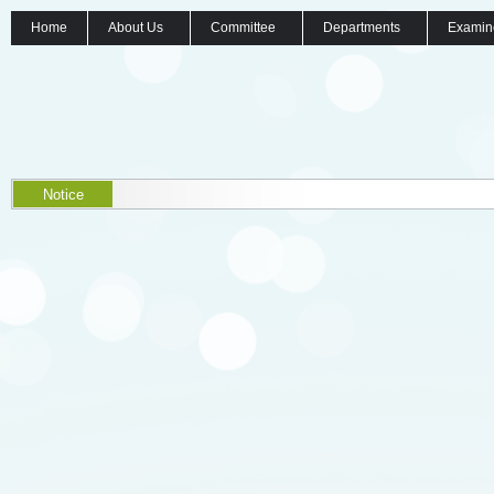
Home
About Us
Committee
Departments
Examin
Notice