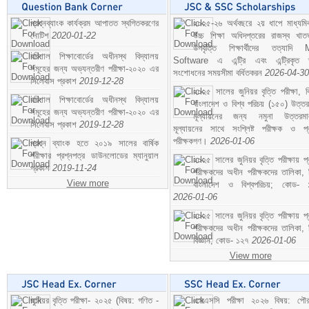
প্রশ্নব্যাংক কার্যক্রম আপাতত স্থগিতকরণের
২০২৫-২৬ অর্থবছরে ২য় ধাপে মাধ্যম
নোটিশ
2020-01-22
উচ্চ শিক্ষা অধিদপ্তরের রাজস্ব খাতভ
উপবৃত্তি শিক্ষার্থীদের তত্যাদি
বরিশাল শিক্ষাবোর্ডের অধীনস্থ বিদ্যালয়
Software এ এন্ট্রি এবং এন্ট্রিকৃত 
সমূহের জন্য অভ্যন্তরীণ পরীক্ষা-২০২০ এর
সংশোধনের সময়সীমা বর্ধিতকরন
2026-04-30
সিলেবাস প্রকাশ
2019-12-28
২০২৫ সালের জুনিয়র বৃত্তি পরীক্ষা, ব
বরিশাল শিক্ষাবোর্ডের অধীনস্থ বিদ্যালয়
বাংলাদেশ ও বিশ্ব পরিচয় (১৫০) উত্তর
সমূহের জন্য অভ্যন্তরীণ পরীক্ষা-২০২০ এর
মূল্যায়নের জন্য নমুনা উত্তরম
সিলেবাস প্রকাশ
2019-12-28
মূল্যায়নের সাথে সংশ্লিষ্ট পরীক্ষক ও প্
পরীক্ষকগণ।
2026-01-06
প্রশ্ন ব্যাংক হতে ২০১৯ সালের বার্ষিক
পরীক্ষার প্রশ্নপত্র ডাউনলোডের ম্যানুয়াল
২০২৫ সালের জুনিয়র বৃত্তি পরীক্ষায় প্
প্রকাশ
2019-11-24
পরীক্ষকদের অধীন পরীক্ষকদের তালিকা, 
View more
বাংলাদেশ ও বিশ্বপরিচয়; কোড- 
2026-01-06
২০২৫ সালের জুনিয়র বৃত্তি পরীক্ষায় প্
পরীক্ষকদের অধীন পরীক্ষকদের তালিকা, 
বিজ্ঞান; কোড- ১২৭
2026-01-06
View more
জুনিয়র বৃত্তি পরীক্ষা- ২০২৫ (বিষয়: গণিত -
এসএসসি পরীক্ষা ২০২৬ বিষয়: পৌর