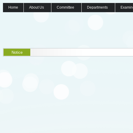
Home
About Us
Committee
Departments
Examin
Notice