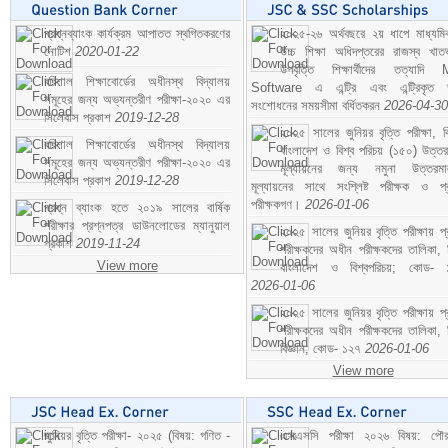
প্রশ্নব্যাংক কার্যক্রম আপাতত স্থগিতকরণের
২০২৫-২৬ অর্থবছরে ২য় ধাপে মাধ্যম
নোটিশ
2020-01-22
উচ্চ শিক্ষা অধিদপ্তরের রাজস্ব খাতভ
উপবৃত্তি শিক্ষার্থীদের তত্যাদি
বরিশাল শিক্ষাবোর্ডের অধীনস্থ বিদ্যালয়
Software এ এন্ট্রি এবং এন্ট্রিকৃত 
সমূহের জন্য অভ্যন্তরীণ পরীক্ষা-২০২০ এর
সংশোধনের সময়সীমা বর্ধিতকরন
2026-04-30
সিলেবাস প্রকাশ
2019-12-28
২০২৫ সালের জুনিয়র বৃত্তি পরীক্ষা, ব
বরিশাল শিক্ষাবোর্ডের অধীনস্থ বিদ্যালয়
বাংলাদেশ ও বিশ্ব পরিচয় (১৫০) উত্তর
সমূহের জন্য অভ্যন্তরীণ পরীক্ষা-২০২০ এর
মূল্যায়নের জন্য নমুনা উত্তরম
সিলেবাস প্রকাশ
2019-12-28
মূল্যায়নের সাথে সংশ্লিষ্ট পরীক্ষক ও প্
পরীক্ষকগণ।
2026-01-06
প্রশ্ন ব্যাংক হতে ২০১৯ সালের বার্ষিক
পরীক্ষার প্রশ্নপত্র ডাউনলোডের ম্যানুয়াল
২০২৫ সালের জুনিয়র বৃত্তি পরীক্ষায় প্
প্রকাশ
2019-11-24
পরীক্ষকদের অধীন পরীক্ষকদের তালিকা, 
View more
বাংলাদেশ ও বিশ্বপরিচয়; কোড- 
2026-01-06
২০২৫ সালের জুনিয়র বৃত্তি পরীক্ষায় প্
পরীক্ষকদের অধীন পরীক্ষকদের তালিকা, 
বিজ্ঞান; কোড- ১২৭
2026-01-06
View more
জুনিয়র বৃত্তি পরীক্ষা- ২০২৫ (বিষয়: গণিত -
এসএসসি পরীক্ষা ২০২৬ বিষয়: পৌর