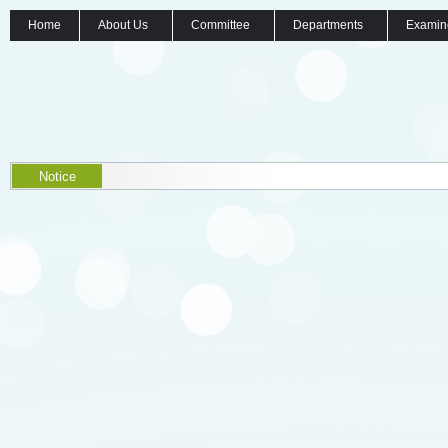
Home
About Us
Committee
Departments
Examin
Notice