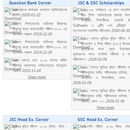
প্রশ্নব্যাংক কার্যক্রম আপাতত স্থগিতকরণের
২০২৫-২৬ অর্থবছরে ২য় ধাপে মাধ্যম
নোটিশ
2020-01-22
উচ্চ শিক্ষা অধিদপ্তরের রাজস্ব খাতভ
উপবৃত্তি শিক্ষার্থীদের তত্যাদি
বরিশাল শিক্ষাবোর্ডের অধীনস্থ বিদ্যালয়
Software এ এন্ট্রি এবং এন্ট্রিকৃত 
সমূহের জন্য অভ্যন্তরীণ পরীক্ষা-২০২০ এর
সংশোধনের সময়সীমা বর্ধিতকরন
2026-04-30
সিলেবাস প্রকাশ
2019-12-28
২০২৫ সালের জুনিয়র বৃত্তি পরীক্ষা, ব
বরিশাল শিক্ষাবোর্ডের অধীনস্থ বিদ্যালয়
বাংলাদেশ ও বিশ্ব পরিচয় (১৫০) উত্তর
সমূহের জন্য অভ্যন্তরীণ পরীক্ষা-২০২০ এর
মূল্যায়নের জন্য নমুনা উত্তরম
সিলেবাস প্রকাশ
2019-12-28
মূল্যায়নের সাথে সংশ্লিষ্ট পরীক্ষক ও প্
পরীক্ষকগণ।
2026-01-06
প্রশ্ন ব্যাংক হতে ২০১৯ সালের বার্ষিক
পরীক্ষার প্রশ্নপত্র ডাউনলোডের ম্যানুয়াল
২০২৫ সালের জুনিয়র বৃত্তি পরীক্ষায় প্
প্রকাশ
2019-11-24
পরীক্ষকদের অধীন পরীক্ষকদের তালিকা, 
View more
বাংলাদেশ ও বিশ্বপরিচয়; কোড- 
2026-01-06
২০২৫ সালের জুনিয়র বৃত্তি পরীক্ষায় প্
পরীক্ষকদের অধীন পরীক্ষকদের তালিকা, 
বিজ্ঞান; কোড- ১২৭
2026-01-06
View more
জুনিয়র বৃত্তি পরীক্ষা- ২০২৫ (বিষয়: গণিত -
এসএসসি পরীক্ষা ২০২৬ বিষয়: পৌর