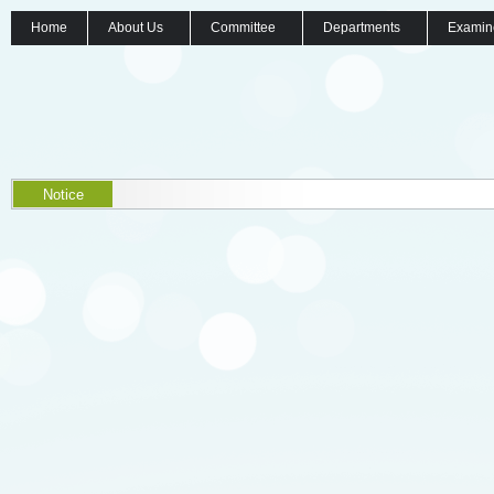
Home
About Us
Committee
Departments
Examin
Notice