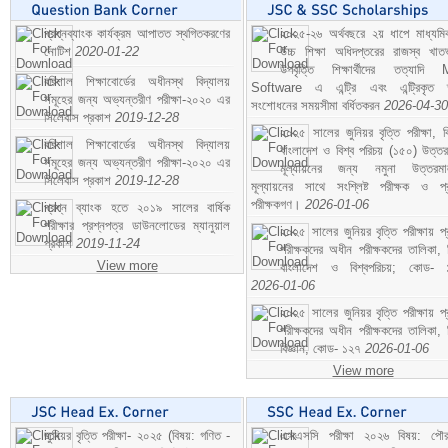
প্রশ্নব্যাংক কার্যক্রম আপাতত স্থগিতকরণের
২০২৫-২৬ অর্থবছরে ২য় ধাপে মাধ্যম
নোটিশ
2020-01-22
উচ্চ শিক্ষা অধিদপ্তরের রাজস্ব খাতভ
উপবৃত্তি শিক্ষার্থীদের তত্যাদি
বরিশাল শিক্ষাবোর্ডের অধীনস্থ বিদ্যালয়
Software এ এন্ট্রি এবং এন্ট্রিকৃত 
সমূহের জন্য অভ্যন্তরীণ পরীক্ষা-২০২০ এর
সংশোধনের সময়সীমা বর্ধিতকরন
2026-04-30
সিলেবাস প্রকাশ
2019-12-28
২০২৫ সালের জুনিয়র বৃত্তি পরীক্ষা, ব
বরিশাল শিক্ষাবোর্ডের অধীনস্থ বিদ্যালয়
বাংলাদেশ ও বিশ্ব পরিচয় (১৫০) উত্তর
সমূহের জন্য অভ্যন্তরীণ পরীক্ষা-২০২০ এর
মূল্যায়নের জন্য নমুনা উত্তরম
সিলেবাস প্রকাশ
2019-12-28
মূল্যায়নের সাথে সংশ্লিষ্ট পরীক্ষক ও প্
পরীক্ষকগণ।
2026-01-06
প্রশ্ন ব্যাংক হতে ২০১৯ সালের বার্ষিক
পরীক্ষার প্রশ্নপত্র ডাউনলোডের ম্যানুয়াল
২০২৫ সালের জুনিয়র বৃত্তি পরীক্ষায় প্
প্রকাশ
2019-11-24
পরীক্ষকদের অধীন পরীক্ষকদের তালিকা, 
View more
বাংলাদেশ ও বিশ্বপরিচয়; কোড- 
2026-01-06
২০২৫ সালের জুনিয়র বৃত্তি পরীক্ষায় প্
পরীক্ষকদের অধীন পরীক্ষকদের তালিকা, 
বিজ্ঞান; কোড- ১২৭
2026-01-06
View more
জুনিয়র বৃত্তি পরীক্ষা- ২০২৫ (বিষয়: গণিত -
এসএসসি পরীক্ষা ২০২৬ বিষয়: পৌর