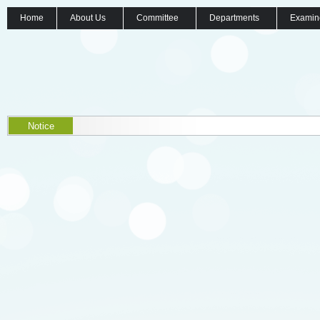
Home
About Us
Committee
Departments
Examin
Notice