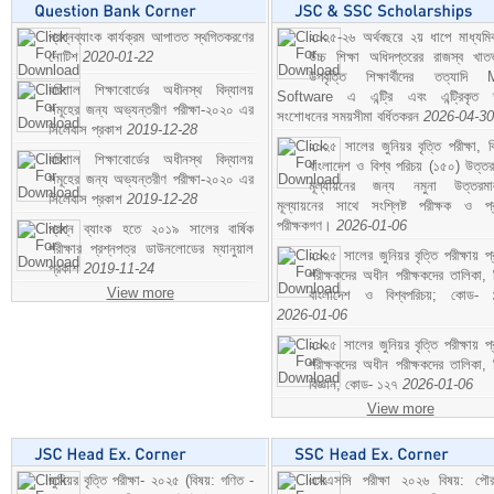
প্রশ্নব্যাংক কার্যক্রম আপাতত স্থগিতকরণের
২০২৫-২৬ অর্থবছরে ২য় ধাপে মাধ্যম
নোটিশ
2020-01-22
উচ্চ শিক্ষা অধিদপ্তরের রাজস্ব খাতভ
উপবৃত্তি শিক্ষার্থীদের তত্যাদি
বরিশাল শিক্ষাবোর্ডের অধীনস্থ বিদ্যালয়
Software এ এন্ট্রি এবং এন্ট্রিকৃত 
সমূহের জন্য অভ্যন্তরীণ পরীক্ষা-২০২০ এর
সংশোধনের সময়সীমা বর্ধিতকরন
2026-04-30
সিলেবাস প্রকাশ
2019-12-28
২০২৫ সালের জুনিয়র বৃত্তি পরীক্ষা, ব
বরিশাল শিক্ষাবোর্ডের অধীনস্থ বিদ্যালয়
বাংলাদেশ ও বিশ্ব পরিচয় (১৫০) উত্তর
সমূহের জন্য অভ্যন্তরীণ পরীক্ষা-২০২০ এর
মূল্যায়নের জন্য নমুনা উত্তরম
সিলেবাস প্রকাশ
2019-12-28
মূল্যায়নের সাথে সংশ্লিষ্ট পরীক্ষক ও প্
পরীক্ষকগণ।
2026-01-06
প্রশ্ন ব্যাংক হতে ২০১৯ সালের বার্ষিক
পরীক্ষার প্রশ্নপত্র ডাউনলোডের ম্যানুয়াল
২০২৫ সালের জুনিয়র বৃত্তি পরীক্ষায় প্
প্রকাশ
2019-11-24
পরীক্ষকদের অধীন পরীক্ষকদের তালিকা, 
View more
বাংলাদেশ ও বিশ্বপরিচয়; কোড- 
2026-01-06
২০২৫ সালের জুনিয়র বৃত্তি পরীক্ষায় প্
পরীক্ষকদের অধীন পরীক্ষকদের তালিকা, 
বিজ্ঞান; কোড- ১২৭
2026-01-06
View more
জুনিয়র বৃত্তি পরীক্ষা- ২০২৫ (বিষয়: গণিত -
এসএসসি পরীক্ষা ২০২৬ বিষয়: পৌর