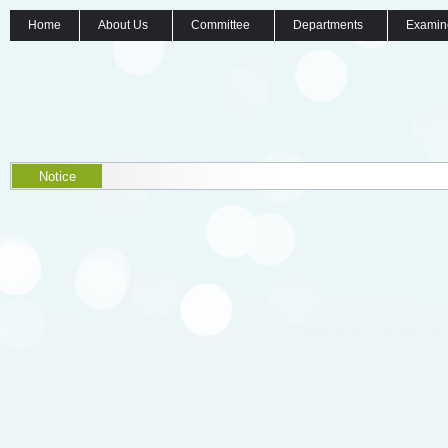
Home
About Us
Committee
Departments
Examin
Notice