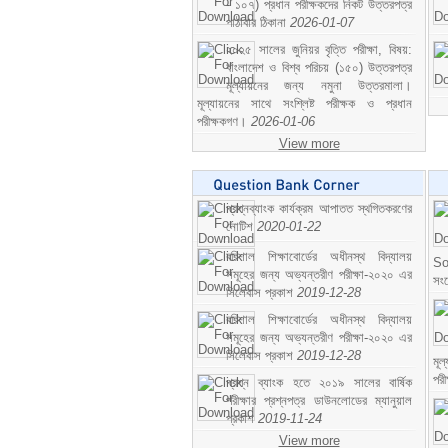
- ১০৭) প্রধান পরীক্ষকদের নিকট উত্তরপত্র
পাঠাবার ঠিকানা
2026-01-07
২০২৫ সালের জুনিয়র বৃত্তি পরীক্ষা, বিষয়:
বাংলাদেশ ও বিশ্ব পরিচয় (১৫০) উত্তরপত্র
মূল্যায়নের জন্য নমুনা উত্তরমালা।
মূল্যায়নের সাথে সংশ্লিষ্ট পরীক্ষক ও প্রধান
পরীক্ষকগণ।
2026-01-06
View more
প্রশ্নব্যাংক কার্যক্রম আপাতত স্থগিতকরণের
নোটিশ
2020-01-22
বরিশাল শিক্ষাবোর্ডের অধীনস্থ বিদ্যালয়
So
সমূহের জন্য অভ্যন্তরীণ পরীক্ষা-২০২০ এর
সং
সিলেবাস প্রকাশ
2019-12-28
বরিশাল শিক্ষাবোর্ডের অধীনস্থ বিদ্যালয়
সমূহের জন্য অভ্যন্তরীণ পরীক্ষা-২০২০ এর
সিলেবাস প্রকাশ
2019-12-28
মূ
পর
প্রশ্ন ব্যাংক হতে ২০১৯ সালের বার্ষিক
পরীক্ষার প্রশ্নপত্র ডাউনলোডের ম্যানুয়াল
প্রকাশ
2019-11-24
View more