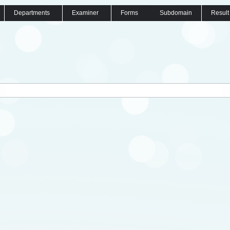
Departments
Examiner
Forms
Subdomain
Result