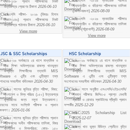
এইচএসসি -২০২৬ ব্যবহারিক পরীক্ষার
কোড-১৩৮ প্রধান পরীক্ষকদের নিকট
অভ্যন্তরীন ও বহিরাগত পরীক্ষকদের তালিকা
উত্তরপত্র প্রেরণের ঠিকানা
2026-06-10
(জেলা-বরগুনা)
2026-08-09
এসএসসি পরীক্ষা- ২০২৬ (বিষয়ঃ হিসাব
এইচএসসি -২০২৬ ব্যবহারিক পরীক্ষার
বিজ্ঞান-১৪৬) প্রধান পরীক্ষকদের নিকট
অভ্যন্তরীন ও বহিরাগত পরীক্ষকদের তালিকা
উত্তরপত্র পাঠাবার ঠিকানা
2026-06-10
(জেলা-(পটুয়াখালী)
2026-08-09
View more
View more
২০২৫-২৬ অর্থবছরে ২য় ধাপে মাধ্যমিক ও
২০২৫-২৬ অর্থবছরে ২য় ধাপে মাধ্যমিক ও
উচ্চ শিক্ষা অধিদপ্তরের রাজস্ব খাতভুক্ত
উচ্চ শিক্ষা অধিদপ্তরের রাজস্ব খাতভুক্ত
উপবৃত্তি শিক্ষার্থীদের তত্যাদি MIS
উপবৃত্তি শিক্ষার্থীদের তত্যাদি MIS
ftware এ এন্ট্রি এবং এন্ট্রিকৃত তথ্য
Software এ এন্ট্রি এবং এন্ট্রিকৃত তথ্য
শোধনের সময়সীমা বর্ধিতকরন
2026-04-30
সংশোধনের সময়সীমা বর্ধিতকরন
2026-04-30
২০২৫ সালের জুনিয়র বৃত্তি পরীক্ষা, বিষয়:
২০২৫ সালে অনুষ্ঠিত এসএসসি/এইচএসসি/
বাংলাদেশ ও বিশ্ব পরিচয় (১৫০) উত্তরপত্র
সমমান পরীক্ষায় জিপিএ-৫ প্রাপ্ত মেধাবী
মূল্যায়নের জন্য নমুনা উত্তরমালা।
স্কাউট ও রোভার স্কাউটদের স্বীকৃতি প্রদান
ল্যায়নের সাথে সংশ্লিষ্ট পরীক্ষক ও প্রধান
সম্পর্কীয়
2025-12-29
ীক্ষকগণ।
2026-01-06
HSC-2025 Scholarship List
২০২৫ সালের জুনিয়র বৃত্তি পরীক্ষায় প্রধান
2025-12-07
পরীক্ষকদের অধীন পরীক্ষকদের তালিকা, বিষয়
রাজস্ব খাত ভুক্ত বিভিন্ন শ্রেনীতে বৃত্তি
বাংলাদেশ ও বিশ্বপরিচয়; কোড- ১৫০