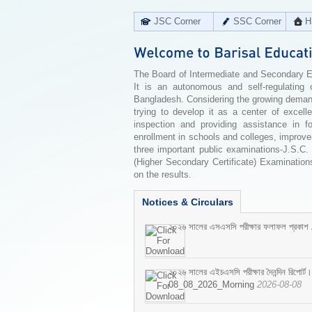
JSC Corner
SSC Corner
H
The Board of Intermediate and Secondary Edu
It is an autonomous and self-regulating 
Bangladesh. Considering the growing demand 
trying to develop it as a center of excell
inspection and providing assistance in f
enrollment in schools and colleges, improv
three important public examinations-J.S.C.
(Higher Secondary Certificate) Examinations
on the results.
Notices & Circulars
২০২৬ সালের এসএসসি পরীক্ষার ফলাফল প্রকাশ
২০২৬ সালের এইচএসসি পরীক্ষার দৈনন্দিন রিপোর্ট।
08_08_2026_Morning
2026-08-08