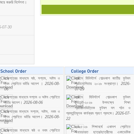
ষয়ে জরুরি নির্দেশনা।
6-07-30
ছাড়পত্রের মাধ্যমে ষষ্ঠ, সপ্তম, অষ্টম ও
প্রাইম মিনিস্টার্স গোল্ডকাপ জাতীয় ফুটবল
নবম শ্রেণিতে ভর্তির আদেশ ।
2026-08-
প্রতিযোগিতায় ২০২৬ সংক্রান্ত।
2026-
06
07-29
ছাড়পত্রের মাধ্যমে সপ্তম ও অষ্টম শ্রেণিতে
প্রাইম মিনিস্টার্স গোল্ডকাপ ফুটবল
ভর্তির আদেশ।
2026-08-06
টুর্নামেন্ট-২০২৬ উপলক্ষ্যে শিক্ষা
প্রতিষ্ঠানভিত্তিক ফুটবল দল গঠন ও
ছাড়পত্রের মাধ্যমে সপ্তম, অষ্টম, নবম ও
প্রস্তুতিমূলক কার্যক্রম গ্রহণ প্রসঙ্গে।
2026-07-
দশম শ্রেণিতে ভর্তির আদেশ।
2026-08-
22
03
২০২৫-২৬ শিক্ষাবর্ষে একাদশ শ্রেণিতে
ছাড়পত্রের মাধ্যমে ষষ্ঠ ও নবম শ্রেণিতে
অধ্যয়নরত ছাত্র/ছাত্রীদের একাডেমিক