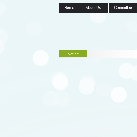
Home
About Us
Committee
Notice