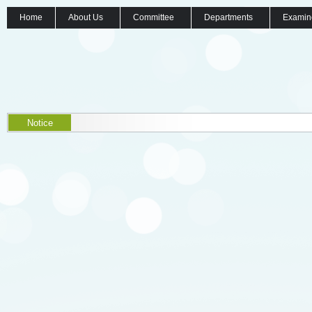
Home
About Us
Committee
Departments
Examin
Notice