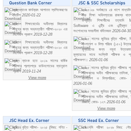
প্রশ্নব্যাংক কার্যক্রম আপাতত স্থগিতকরণের
২০২৫-২৬ অর্থবছরে ২য় ধাপে মাধ্যম
নোটিশ
2020-01-22
উচ্চ শিক্ষা অধিদপ্তরের রাজস্ব খাতভ
উপবৃত্তি শিক্ষার্থীদের তত্যাদি
বরিশাল শিক্ষাবোর্ডের অধীনস্থ বিদ্যালয়
Software এ এন্ট্রি এবং এন্ট্রিকৃত 
সমূহের জন্য অভ্যন্তরীণ পরীক্ষা-২০২০ এর
সংশোধনের সময়সীমা বর্ধিতকরন
2026-04-30
সিলেবাস প্রকাশ
2019-12-28
২০২৫ সালের জুনিয়র বৃত্তি পরীক্ষা, ব
বরিশাল শিক্ষাবোর্ডের অধীনস্থ বিদ্যালয়
বাংলাদেশ ও বিশ্ব পরিচয় (১৫০) উত্তর
সমূহের জন্য অভ্যন্তরীণ পরীক্ষা-২০২০ এর
মূল্যায়নের জন্য নমুনা উত্তরম
সিলেবাস প্রকাশ
2019-12-28
মূল্যায়নের সাথে সংশ্লিষ্ট পরীক্ষক ও প্
পরীক্ষকগণ।
2026-01-06
প্রশ্ন ব্যাংক হতে ২০১৯ সালের বার্ষিক
পরীক্ষার প্রশ্নপত্র ডাউনলোডের ম্যানুয়াল
২০২৫ সালের জুনিয়র বৃত্তি পরীক্ষায় প্
প্রকাশ
2019-11-24
পরীক্ষকদের অধীন পরীক্ষকদের তালিকা, 
View more
বাংলাদেশ ও বিশ্বপরিচয়; কোড- 
2026-01-06
২০২৫ সালের জুনিয়র বৃত্তি পরীক্ষায় প্
পরীক্ষকদের অধীন পরীক্ষকদের তালিকা, 
বিজ্ঞান; কোড- ১২৭
2026-01-06
View more
জুনিয়র বৃত্তি পরীক্ষা- ২০২৫ (বিষয়: গণিত -
এসএসসি পরীক্ষা ২০২৬ বিষয়: পৌর