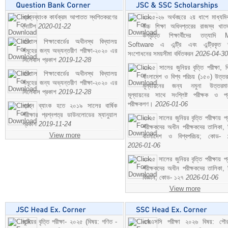
প্রশ্নব্যাংক কার্যক্রম আপাতত স্থগিতকরণের
২০২৫-২৬ অর্থবছরে ২য় ধাপে মাধ্যম
নোটিশ
2020-01-22
উচ্চ শিক্ষা অধিদপ্তরের রাজস্ব খাতভ
উপবৃত্তি শিক্ষার্থীদের তত্যাদি
বরিশাল শিক্ষাবোর্ডের অধীনস্থ বিদ্যালয়
Software এ এন্ট্রি এবং এন্ট্রিকৃত 
সমূহের জন্য অভ্যন্তরীণ পরীক্ষা-২০২০ এর
সংশোধনের সময়সীমা বর্ধিতকরন
2026-04-30
সিলেবাস প্রকাশ
2019-12-28
২০২৫ সালের জুনিয়র বৃত্তি পরীক্ষা, ব
বরিশাল শিক্ষাবোর্ডের অধীনস্থ বিদ্যালয়
বাংলাদেশ ও বিশ্ব পরিচয় (১৫০) উত্তর
সমূহের জন্য অভ্যন্তরীণ পরীক্ষা-২০২০ এর
মূল্যায়নের জন্য নমুনা উত্তরম
সিলেবাস প্রকাশ
2019-12-28
মূল্যায়নের সাথে সংশ্লিষ্ট পরীক্ষক ও প্
পরীক্ষকগণ।
2026-01-06
প্রশ্ন ব্যাংক হতে ২০১৯ সালের বার্ষিক
পরীক্ষার প্রশ্নপত্র ডাউনলোডের ম্যানুয়াল
২০২৫ সালের জুনিয়র বৃত্তি পরীক্ষায় প্
প্রকাশ
2019-11-24
পরীক্ষকদের অধীন পরীক্ষকদের তালিকা, 
View more
বাংলাদেশ ও বিশ্বপরিচয়; কোড- 
2026-01-06
২০২৫ সালের জুনিয়র বৃত্তি পরীক্ষায় প্
পরীক্ষকদের অধীন পরীক্ষকদের তালিকা, 
বিজ্ঞান; কোড- ১২৭
2026-01-06
View more
জুনিয়র বৃত্তি পরীক্ষা- ২০২৫ (বিষয়: গণিত -
এসএসসি পরীক্ষা ২০২৬ বিষয়: পৌর