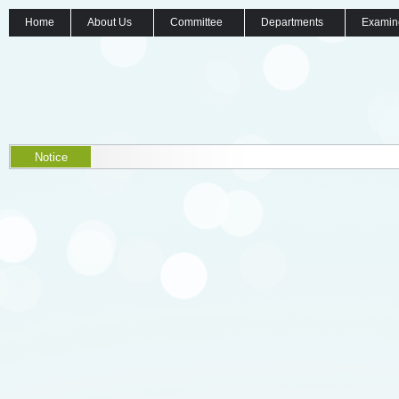
Home
About Us
Committee
Departments
Examin
Notice