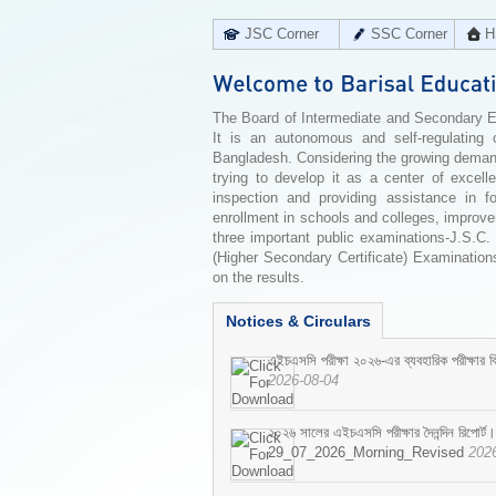
JSC Corner
SSC Corner
H
The Board of Intermediate and Secondary Edu
It is an autonomous and self-regulating 
Bangladesh. Considering the growing demand 
trying to develop it as a center of excell
inspection and providing assistance in f
enrollment in schools and colleges, improv
three important public examinations-J.S.C.
(Higher Secondary Certificate) Examinations
on the results.
Notices & Circulars
এইচএসসি পরীক্ষা ২০২৬-এর ব্যবহারিক পরীক্ষার বি
2026-08-04
২০২৬ সালের এইচএসসি পরীক্ষার দৈনন্দিন রিপোর্ট।
29_07_2026_Morning_Revised
202