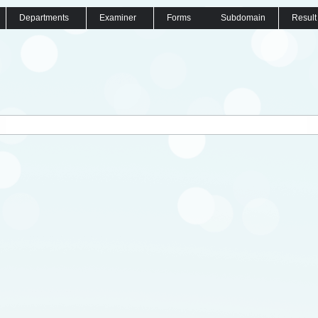
Departments
Examiner
Forms
Subdomain
Result