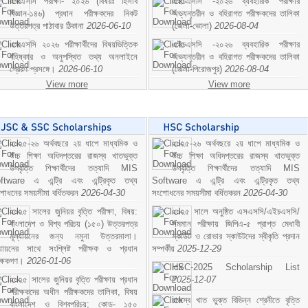
এসএসসি পরীক্ষা- ২০২৬ (বিষয়ঃ হিসাব
এইচএসসি -২০২৬ ব্যবহারিক পরীক্ষার
বিজ্ঞান-১৪৬) প্রধান পরীক্ষকদের নিকট
অভ্যন্তরীন ও বহিরাগত পরীক্ষকদের তালিকা
উত্তরপত্র পাঠাবার ঠিকানা
2026-06-10
(জেলা-ভোলা)
2026-08-04
এসএসসি ২০২৬ পরীক্ষার্থীদের বিষয়ভিত্তিক
এইচএসসি -২০২৬ ব্যবহারিক পরীক্ষার
বহিষ্কার ও অনুপস্থিত তথ্য অনলাইনে
অভ্যন্তরীন ও বহিরাগত পরীক্ষকদের তালিকা
প্রেরণ প্রসঙ্গে।
2026-06-10
(জেলা-পিরোজপুর)
2026-08-04
View more
View more
২০২৫-২৬ অর্থবছরে ২য় ধাপে মাধ্যমিক ও
২০২৫-২৬ অর্থবছরে ২য় ধাপে মাধ্যমিক ও
উচ্চ শিক্ষা অধিদপ্তরের রাজস্ব খাতভুক্ত
উচ্চ শিক্ষা অধিদপ্তরের রাজস্ব খাতভুক্ত
উপবৃত্তি শিক্ষার্থীদের তত্যাদি MIS
উপবৃত্তি শিক্ষার্থীদের তত্যাদি MIS
ftware এ এন্ট্রি এবং এন্ট্রিকৃত তথ্য
Software এ এন্ট্রি এবং এন্ট্রিকৃত তথ্য
শোধনের সময়সীমা বর্ধিতকরন
2026-04-30
সংশোধনের সময়সীমা বর্ধিতকরন
2026-04-30
২০২৫ সালের জুনিয়র বৃত্তি পরীক্ষা, বিষয়:
২০২৫ সালে অনুষ্ঠিত এসএসসি/এইচএসসি/
বাংলাদেশ ও বিশ্ব পরিচয় (১৫০) উত্তরপত্র
সমমান পরীক্ষায় জিপিএ-৫ প্রাপ্ত মেধাবী
মূল্যায়নের জন্য নমুনা উত্তরমালা।
স্কাউট ও রোভার স্কাউটদের স্বীকৃতি প্রদান
ল্যায়নের সাথে সংশ্লিষ্ট পরীক্ষক ও প্রধান
সম্পর্কীয়
2025-12-29
ীক্ষকগণ।
2026-01-06
HSC-2025 Scholarship List
২০২৫ সালের জুনিয়র বৃত্তি পরীক্ষায় প্রধান
2025-12-07
পরীক্ষকদের অধীন পরীক্ষকদের তালিকা, বিষয়
রাজস্ব খাত ভুক্ত বিভিন্ন শ্রেনীতে বৃত্তি
বাংলাদেশ ও বিশ্বপরিচয়; কোড- ১৫০