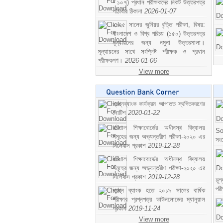
- ১০৭) প্রধান পরীক্ষকদের নিকট উত্তরপত্র
পাঠাবার ঠিকানা
2026-01-07
২০২৫ সালের জুনিয়র বৃত্তি পরীক্ষা, বিষয়:
বাংলাদেশ ও বিশ্ব পরিচয় (১৫০) উত্তরপত্র
মূল্যায়নের জন্য নমুনা উত্তরমালা।
মূল্যায়নের সাথে সংশ্লিষ্ট পরীক্ষক ও প্রধান
পরীক্ষকগণ।
2026-01-06
View more
প্রশ্নব্যাংক কার্যক্রম আপাতত স্থগিতকরণের
নোটিশ
2020-01-22
বরিশাল শিক্ষাবোর্ডের অধীনস্থ বিদ্যালয়
So
সমূহের জন্য অভ্যন্তরীণ পরীক্ষা-২০২০ এর
সং
সিলেবাস প্রকাশ
2019-12-28
বরিশাল শিক্ষাবোর্ডের অধীনস্থ বিদ্যালয়
সমূহের জন্য অভ্যন্তরীণ পরীক্ষা-২০২০ এর
সিলেবাস প্রকাশ
2019-12-28
মূ
পর
প্রশ্ন ব্যাংক হতে ২০১৯ সালের বার্ষিক
পরীক্ষার প্রশ্নপত্র ডাউনলোডের ম্যানুয়াল
প্রকাশ
2019-11-24
View more