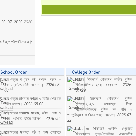
োর্ট। 25_07_2026
2026-
্ছুক পরীক্ষার্থীদের তথ্য
ছাড়পত্রের মাধ্যমে ষষ্ঠ, সপ্তম, অষ্টম ও
প্রাইম মিনিস্টার্স গোল্ডকাপ জাতীয় ফুটবল
নবম শ্রেণিতে ভর্তির আদেশ ।
2026-08-
প্রতিযোগিতায় ২০২৬ সংক্রান্ত।
2026-
06
07-29
ছাড়পত্রের মাধ্যমে সপ্তম ও অষ্টম শ্রেণিতে
প্রাইম মিনিস্টার্স গোল্ডকাপ ফুটবল
ভর্তির আদেশ।
2026-08-06
টুর্নামেন্ট-২০২৬ উপলক্ষ্যে শিক্ষা
প্রতিষ্ঠানভিত্তিক ফুটবল দল গঠন ও
ছাড়পত্রের মাধ্যমে সপ্তম, অষ্টম, নবম ও
প্রস্তুতিমূলক কার্যক্রম গ্রহণ প্রসঙ্গে।
2026-07-
দশম শ্রেণিতে ভর্তির আদেশ।
2026-08-
22
03
২০২৫-২৬ শিক্ষাবর্ষে একাদশ শ্রেণিতে
ছাড়পত্রের মাধ্যমে ষষ্ঠ ও নবম শ্রেণিতে
অধ্যয়নরত ছাত্র/ছাত্রীদের একাডেমিক