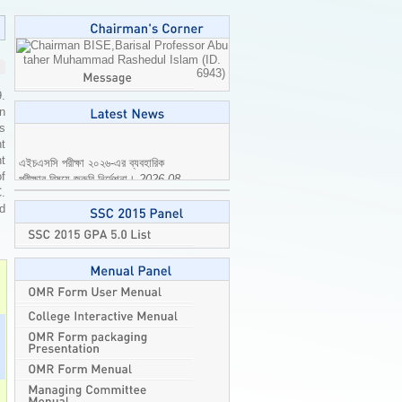
Professor Abu
taher Muhammad Rashedul Islam (ID.
6943)
9.
n
is
t
এইচএসসি পরীক্ষা ২০২৬-এর ব্যবহারিক
t
পরীক্ষার বিষয়ে জরুরি নির্দেশনা।
2026-08-
of
04
C.
ed