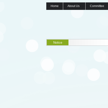
Home
About Us
Committee
Notice