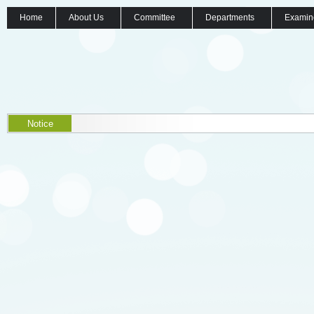
Home
About Us
Committee
Departments
Examin
Notice