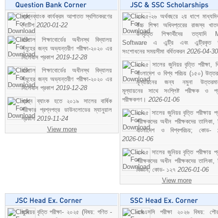
প্রশ্নব্যাংক কার্যক্রম আপাতত স্থগিতকরণের
২০২৫-২৬ অর্থবছরে ২য় ধাপে মাধ্যম
নোটিশ
2020-01-22
উচ্চ শিক্ষা অধিদপ্তরের রাজস্ব খাতভ
উপবৃত্তি শিক্ষার্থীদের তত্যাদি
বরিশাল শিক্ষাবোর্ডের অধীনস্থ বিদ্যালয়
Software এ এন্ট্রি এবং এন্ট্রিকৃত 
সমূহের জন্য অভ্যন্তরীণ পরীক্ষা-২০২০ এর
সংশোধনের সময়সীমা বর্ধিতকরন
2026-04-30
সিলেবাস প্রকাশ
2019-12-28
২০২৫ সালের জুনিয়র বৃত্তি পরীক্ষা, ব
বরিশাল শিক্ষাবোর্ডের অধীনস্থ বিদ্যালয়
বাংলাদেশ ও বিশ্ব পরিচয় (১৫০) উত্তর
সমূহের জন্য অভ্যন্তরীণ পরীক্ষা-২০২০ এর
মূল্যায়নের জন্য নমুনা উত্তরম
সিলেবাস প্রকাশ
2019-12-28
মূল্যায়নের সাথে সংশ্লিষ্ট পরীক্ষক ও প্
পরীক্ষকগণ।
2026-01-06
প্রশ্ন ব্যাংক হতে ২০১৯ সালের বার্ষিক
পরীক্ষার প্রশ্নপত্র ডাউনলোডের ম্যানুয়াল
২০২৫ সালের জুনিয়র বৃত্তি পরীক্ষায় প্
প্রকাশ
2019-11-24
পরীক্ষকদের অধীন পরীক্ষকদের তালিকা, 
View more
বাংলাদেশ ও বিশ্বপরিচয়; কোড- 
2026-01-06
২০২৫ সালের জুনিয়র বৃত্তি পরীক্ষায় প্
পরীক্ষকদের অধীন পরীক্ষকদের তালিকা, 
বিজ্ঞান; কোড- ১২৭
2026-01-06
View more
জুনিয়র বৃত্তি পরীক্ষা- ২০২৫ (বিষয়: গণিত -
এসএসসি পরীক্ষা ২০২৬ বিষয়: পৌর