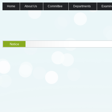
Home
About Us
Committee
Departments
Examin
Notice