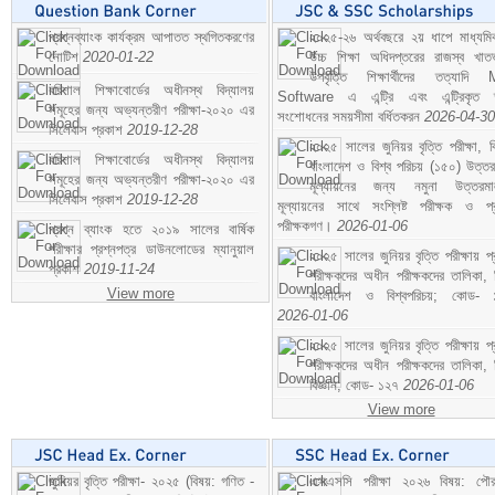
প্রশ্নব্যাংক কার্যক্রম আপাতত স্থগিতকরণের
২০২৫-২৬ অর্থবছরে ২য় ধাপে মাধ্যম
নোটিশ
2020-01-22
উচ্চ শিক্ষা অধিদপ্তরের রাজস্ব খাতভ
উপবৃত্তি শিক্ষার্থীদের তত্যাদি
বরিশাল শিক্ষাবোর্ডের অধীনস্থ বিদ্যালয়
Software এ এন্ট্রি এবং এন্ট্রিকৃত 
সমূহের জন্য অভ্যন্তরীণ পরীক্ষা-২০২০ এর
সংশোধনের সময়সীমা বর্ধিতকরন
2026-04-30
সিলেবাস প্রকাশ
2019-12-28
২০২৫ সালের জুনিয়র বৃত্তি পরীক্ষা, ব
বরিশাল শিক্ষাবোর্ডের অধীনস্থ বিদ্যালয়
বাংলাদেশ ও বিশ্ব পরিচয় (১৫০) উত্তর
সমূহের জন্য অভ্যন্তরীণ পরীক্ষা-২০২০ এর
মূল্যায়নের জন্য নমুনা উত্তরম
সিলেবাস প্রকাশ
2019-12-28
মূল্যায়নের সাথে সংশ্লিষ্ট পরীক্ষক ও প্
পরীক্ষকগণ।
2026-01-06
প্রশ্ন ব্যাংক হতে ২০১৯ সালের বার্ষিক
পরীক্ষার প্রশ্নপত্র ডাউনলোডের ম্যানুয়াল
২০২৫ সালের জুনিয়র বৃত্তি পরীক্ষায় প্
প্রকাশ
2019-11-24
পরীক্ষকদের অধীন পরীক্ষকদের তালিকা, 
View more
বাংলাদেশ ও বিশ্বপরিচয়; কোড- 
2026-01-06
২০২৫ সালের জুনিয়র বৃত্তি পরীক্ষায় প্
পরীক্ষকদের অধীন পরীক্ষকদের তালিকা, 
বিজ্ঞান; কোড- ১২৭
2026-01-06
View more
জুনিয়র বৃত্তি পরীক্ষা- ২০২৫ (বিষয়: গণিত -
এসএসসি পরীক্ষা ২০২৬ বিষয়: পৌর