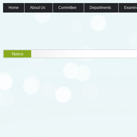
Home
About Us
Committee
Departments
Examin
Notice