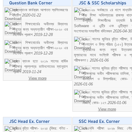
প্রশ্নব্যাংক কার্যক্রম আপাতত স্থগিতকরণের
২০২৫-২৬ অর্থবছরে ২য় ধাপে মাধ্যম
নোটিশ
2020-01-22
উচ্চ শিক্ষা অধিদপ্তরের রাজস্ব খাতভ
উপবৃত্তি শিক্ষার্থীদের তত্যাদি
বরিশাল শিক্ষাবোর্ডের অধীনস্থ বিদ্যালয়
Software এ এন্ট্রি এবং এন্ট্রিকৃত 
সমূহের জন্য অভ্যন্তরীণ পরীক্ষা-২০২০ এর
সংশোধনের সময়সীমা বর্ধিতকরন
2026-04-30
সিলেবাস প্রকাশ
2019-12-28
২০২৫ সালের জুনিয়র বৃত্তি পরীক্ষা, ব
বরিশাল শিক্ষাবোর্ডের অধীনস্থ বিদ্যালয়
বাংলাদেশ ও বিশ্ব পরিচয় (১৫০) উত্তর
সমূহের জন্য অভ্যন্তরীণ পরীক্ষা-২০২০ এর
মূল্যায়নের জন্য নমুনা উত্তরম
সিলেবাস প্রকাশ
2019-12-28
মূল্যায়নের সাথে সংশ্লিষ্ট পরীক্ষক ও প্
পরীক্ষকগণ।
2026-01-06
প্রশ্ন ব্যাংক হতে ২০১৯ সালের বার্ষিক
পরীক্ষার প্রশ্নপত্র ডাউনলোডের ম্যানুয়াল
২০২৫ সালের জুনিয়র বৃত্তি পরীক্ষায় প্
প্রকাশ
2019-11-24
পরীক্ষকদের অধীন পরীক্ষকদের তালিকা, 
View more
বাংলাদেশ ও বিশ্বপরিচয়; কোড- 
2026-01-06
২০২৫ সালের জুনিয়র বৃত্তি পরীক্ষায় প্
পরীক্ষকদের অধীন পরীক্ষকদের তালিকা, 
বিজ্ঞান; কোড- ১২৭
2026-01-06
View more
জুনিয়র বৃত্তি পরীক্ষা- ২০২৫ (বিষয়: গণিত -
এসএসসি পরীক্ষা ২০২৬ বিষয়: পৌর