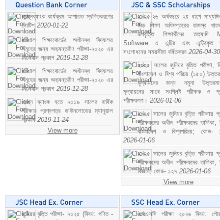
প্রশ্নব্যাংক কার্যক্রম আপাতত স্থগিতকরণের
২০২৫-২৬ অর্থবছরে ২য় ধাপে মাধ্যম
নোটিশ
2020-01-22
উচ্চ শিক্ষা অধিদপ্তরের রাজস্ব খাতভ
উপবৃত্তি শিক্ষার্থীদের তত্যাদি
বরিশাল শিক্ষাবোর্ডের অধীনস্থ বিদ্যালয়
Software এ এন্ট্রি এবং এন্ট্রিকৃত 
সমূহের জন্য অভ্যন্তরীণ পরীক্ষা-২০২০ এর
সংশোধনের সময়সীমা বর্ধিতকরন
2026-04-30
সিলেবাস প্রকাশ
2019-12-28
২০২৫ সালের জুনিয়র বৃত্তি পরীক্ষা, ব
বরিশাল শিক্ষাবোর্ডের অধীনস্থ বিদ্যালয়
বাংলাদেশ ও বিশ্ব পরিচয় (১৫০) উত্তর
সমূহের জন্য অভ্যন্তরীণ পরীক্ষা-২০২০ এর
মূল্যায়নের জন্য নমুনা উত্তরম
সিলেবাস প্রকাশ
2019-12-28
মূল্যায়নের সাথে সংশ্লিষ্ট পরীক্ষক ও প্
পরীক্ষকগণ।
2026-01-06
প্রশ্ন ব্যাংক হতে ২০১৯ সালের বার্ষিক
পরীক্ষার প্রশ্নপত্র ডাউনলোডের ম্যানুয়াল
২০২৫ সালের জুনিয়র বৃত্তি পরীক্ষায় প্
প্রকাশ
2019-11-24
পরীক্ষকদের অধীন পরীক্ষকদের তালিকা, 
View more
বাংলাদেশ ও বিশ্বপরিচয়; কোড- 
2026-01-06
২০২৫ সালের জুনিয়র বৃত্তি পরীক্ষায় প্
পরীক্ষকদের অধীন পরীক্ষকদের তালিকা, 
বিজ্ঞান; কোড- ১২৭
2026-01-06
View more
জুনিয়র বৃত্তি পরীক্ষা- ২০২৫ (বিষয়: গণিত -
এসএসসি পরীক্ষা ২০২৬ বিষয়: পৌর