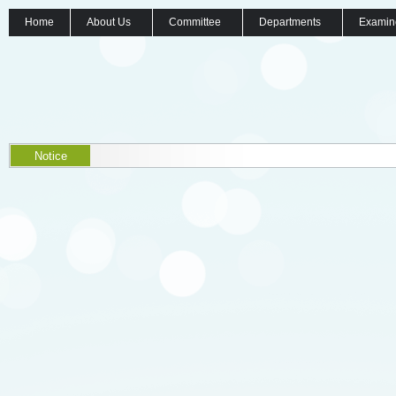
Home
About Us
Committee
Departments
Examin
Notice