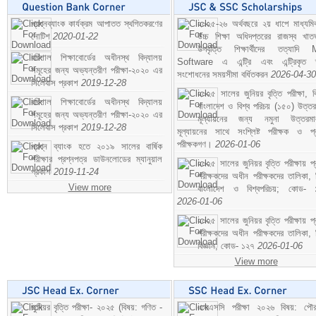
প্রশ্নব্যাংক কার্যক্রম আপাতত স্থগিতকরণের
২০২৫-২৬ অর্থবছরে ২য় ধাপে মাধ্যম
নোটিশ
2020-01-22
উচ্চ শিক্ষা অধিদপ্তরের রাজস্ব খাতভ
উপবৃত্তি শিক্ষার্থীদের তত্যাদি
বরিশাল শিক্ষাবোর্ডের অধীনস্থ বিদ্যালয়
Software এ এন্ট্রি এবং এন্ট্রিকৃত 
সমূহের জন্য অভ্যন্তরীণ পরীক্ষা-২০২০ এর
সংশোধনের সময়সীমা বর্ধিতকরন
2026-04-30
সিলেবাস প্রকাশ
2019-12-28
২০২৫ সালের জুনিয়র বৃত্তি পরীক্ষা, ব
বরিশাল শিক্ষাবোর্ডের অধীনস্থ বিদ্যালয়
বাংলাদেশ ও বিশ্ব পরিচয় (১৫০) উত্তর
সমূহের জন্য অভ্যন্তরীণ পরীক্ষা-২০২০ এর
মূল্যায়নের জন্য নমুনা উত্তরম
সিলেবাস প্রকাশ
2019-12-28
মূল্যায়নের সাথে সংশ্লিষ্ট পরীক্ষক ও প্
পরীক্ষকগণ।
2026-01-06
প্রশ্ন ব্যাংক হতে ২০১৯ সালের বার্ষিক
পরীক্ষার প্রশ্নপত্র ডাউনলোডের ম্যানুয়াল
২০২৫ সালের জুনিয়র বৃত্তি পরীক্ষায় প্
প্রকাশ
2019-11-24
পরীক্ষকদের অধীন পরীক্ষকদের তালিকা, 
View more
বাংলাদেশ ও বিশ্বপরিচয়; কোড- 
2026-01-06
২০২৫ সালের জুনিয়র বৃত্তি পরীক্ষায় প্
পরীক্ষকদের অধীন পরীক্ষকদের তালিকা, 
বিজ্ঞান; কোড- ১২৭
2026-01-06
View more
জুনিয়র বৃত্তি পরীক্ষা- ২০২৫ (বিষয়: গণিত -
এসএসসি পরীক্ষা ২০২৬ বিষয়: পৌর