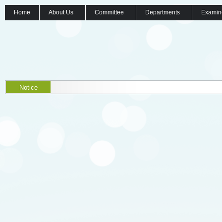
Home
About Us
Committee
Departments
Examin
Notice