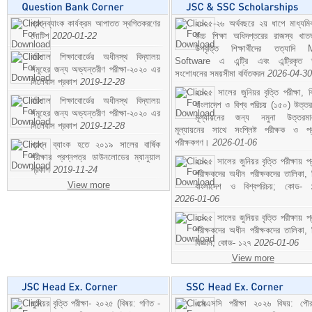
প্রশ্নব্যাংক কার্যক্রম আপাতত স্থগিতকরণের
২০২৫-২৬ অর্থবছরে ২য় ধাপে মাধ্যম
নোটিশ
2020-01-22
উচ্চ শিক্ষা অধিদপ্তরের রাজস্ব খাতভ
উপবৃত্তি শিক্ষার্থীদের তত্যাদি
বরিশাল শিক্ষাবোর্ডের অধীনস্থ বিদ্যালয়
Software এ এন্ট্রি এবং এন্ট্রিকৃত 
সমূহের জন্য অভ্যন্তরীণ পরীক্ষা-২০২০ এর
সংশোধনের সময়সীমা বর্ধিতকরন
2026-04-30
সিলেবাস প্রকাশ
2019-12-28
২০২৫ সালের জুনিয়র বৃত্তি পরীক্ষা, ব
বরিশাল শিক্ষাবোর্ডের অধীনস্থ বিদ্যালয়
বাংলাদেশ ও বিশ্ব পরিচয় (১৫০) উত্তর
সমূহের জন্য অভ্যন্তরীণ পরীক্ষা-২০২০ এর
মূল্যায়নের জন্য নমুনা উত্তরম
সিলেবাস প্রকাশ
2019-12-28
মূল্যায়নের সাথে সংশ্লিষ্ট পরীক্ষক ও প্
পরীক্ষকগণ।
2026-01-06
প্রশ্ন ব্যাংক হতে ২০১৯ সালের বার্ষিক
পরীক্ষার প্রশ্নপত্র ডাউনলোডের ম্যানুয়াল
২০২৫ সালের জুনিয়র বৃত্তি পরীক্ষায় প্
প্রকাশ
2019-11-24
পরীক্ষকদের অধীন পরীক্ষকদের তালিকা, 
View more
বাংলাদেশ ও বিশ্বপরিচয়; কোড- 
2026-01-06
২০২৫ সালের জুনিয়র বৃত্তি পরীক্ষায় প্
পরীক্ষকদের অধীন পরীক্ষকদের তালিকা, 
বিজ্ঞান; কোড- ১২৭
2026-01-06
View more
জুনিয়র বৃত্তি পরীক্ষা- ২০২৫ (বিষয়: গণিত -
এসএসসি পরীক্ষা ২০২৬ বিষয়: পৌর