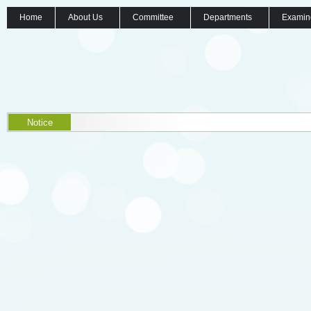
Home
About Us
Committee
Departments
Examin
Notice