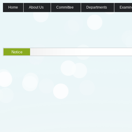
Home
About Us
Committee
Departments
Examin
Notice