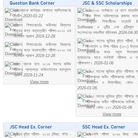
প্রশ্নব্যাংক কার্যক্রম আপাতত স্থগিতকরণের
২০২৫-২৬ অর্থবছরে ২য় ধাপে মাধ্যম
নোটিশ
2020-01-22
উচ্চ শিক্ষা অধিদপ্তরের রাজস্ব খাতভ
উপবৃত্তি শিক্ষার্থীদের তত্যাদি
বরিশাল শিক্ষাবোর্ডের অধীনস্থ বিদ্যালয়
Software এ এন্ট্রি এবং এন্ট্রিকৃত 
সমূহের জন্য অভ্যন্তরীণ পরীক্ষা-২০২০ এর
সংশোধনের সময়সীমা বর্ধিতকরন
2026-04-30
সিলেবাস প্রকাশ
2019-12-28
২০২৫ সালের জুনিয়র বৃত্তি পরীক্ষা, ব
বরিশাল শিক্ষাবোর্ডের অধীনস্থ বিদ্যালয়
বাংলাদেশ ও বিশ্ব পরিচয় (১৫০) উত্তর
সমূহের জন্য অভ্যন্তরীণ পরীক্ষা-২০২০ এর
মূল্যায়নের জন্য নমুনা উত্তরম
সিলেবাস প্রকাশ
2019-12-28
মূল্যায়নের সাথে সংশ্লিষ্ট পরীক্ষক ও প্
পরীক্ষকগণ।
2026-01-06
প্রশ্ন ব্যাংক হতে ২০১৯ সালের বার্ষিক
পরীক্ষার প্রশ্নপত্র ডাউনলোডের ম্যানুয়াল
২০২৫ সালের জুনিয়র বৃত্তি পরীক্ষায় প্
প্রকাশ
2019-11-24
পরীক্ষকদের অধীন পরীক্ষকদের তালিকা, 
View more
বাংলাদেশ ও বিশ্বপরিচয়; কোড- 
2026-01-06
২০২৫ সালের জুনিয়র বৃত্তি পরীক্ষায় প্
পরীক্ষকদের অধীন পরীক্ষকদের তালিকা, 
বিজ্ঞান; কোড- ১২৭
2026-01-06
View more
জুনিয়র বৃত্তি পরীক্ষা- ২০২৫ (বিষয়: গণিত -
এসএসসি পরীক্ষা ২০২৬ বিষয়: পৌর