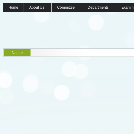
Home
About Us
Committee
Departments
Examin
Notice