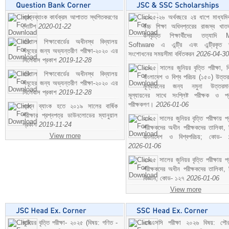
প্রশ্নব্যাংক কার্যক্রম আপাতত স্থগিতকরণের
২০২৫-২৬ অর্থবছরে ২য় ধাপে মাধ্যম
নোটিশ
2020-01-22
উচ্চ শিক্ষা অধিদপ্তরের রাজস্ব খাতভ
উপবৃত্তি শিক্ষার্থীদের তত্যাদি
বরিশাল শিক্ষাবোর্ডের অধীনস্থ বিদ্যালয়
Software এ এন্ট্রি এবং এন্ট্রিকৃত 
সমূহের জন্য অভ্যন্তরীণ পরীক্ষা-২০২০ এর
সংশোধনের সময়সীমা বর্ধিতকরন
2026-04-30
সিলেবাস প্রকাশ
2019-12-28
২০২৫ সালের জুনিয়র বৃত্তি পরীক্ষা, ব
বরিশাল শিক্ষাবোর্ডের অধীনস্থ বিদ্যালয়
বাংলাদেশ ও বিশ্ব পরিচয় (১৫০) উত্তর
সমূহের জন্য অভ্যন্তরীণ পরীক্ষা-২০২০ এর
মূল্যায়নের জন্য নমুনা উত্তরম
সিলেবাস প্রকাশ
2019-12-28
মূল্যায়নের সাথে সংশ্লিষ্ট পরীক্ষক ও প্
পরীক্ষকগণ।
2026-01-06
প্রশ্ন ব্যাংক হতে ২০১৯ সালের বার্ষিক
পরীক্ষার প্রশ্নপত্র ডাউনলোডের ম্যানুয়াল
২০২৫ সালের জুনিয়র বৃত্তি পরীক্ষায় প্
প্রকাশ
2019-11-24
পরীক্ষকদের অধীন পরীক্ষকদের তালিকা, 
View more
বাংলাদেশ ও বিশ্বপরিচয়; কোড- 
2026-01-06
২০২৫ সালের জুনিয়র বৃত্তি পরীক্ষায় প্
পরীক্ষকদের অধীন পরীক্ষকদের তালিকা, 
বিজ্ঞান; কোড- ১২৭
2026-01-06
View more
জুনিয়র বৃত্তি পরীক্ষা- ২০২৫ (বিষয়: গণিত -
এসএসসি পরীক্ষা ২০২৬ বিষয়: পৌর